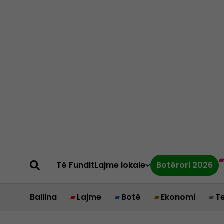
Të Fundit
Lajme lokale
Botërori 2026
Ballina
Lajme
Botë
Ekonomi
T