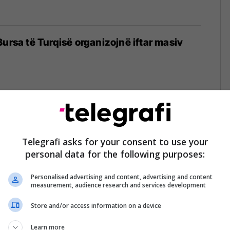
Bursa të Turqisë organizojnë iftar masiv
 për vajzat në Siguri Kibernetike nga ICK
Telegrafi asks for your consent to use your
personal data for the following purposes:
Personalised advertising and content, advertising and content
measurement, audience research and services development
Store and/or access information on a device
rekës shpall konkurs për ndarjen e 350
tudentë dhe nxënës
Learn more