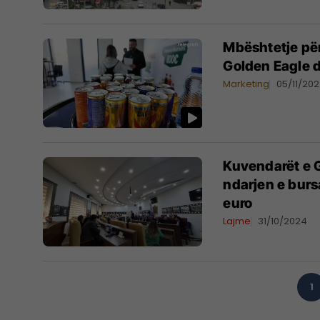
Mbështetje pë
Golden Eagle 
Marketing
05/11/20
Kuvendarët e G
ndarjen e burs
euro
Lajme
31/10/2024
1