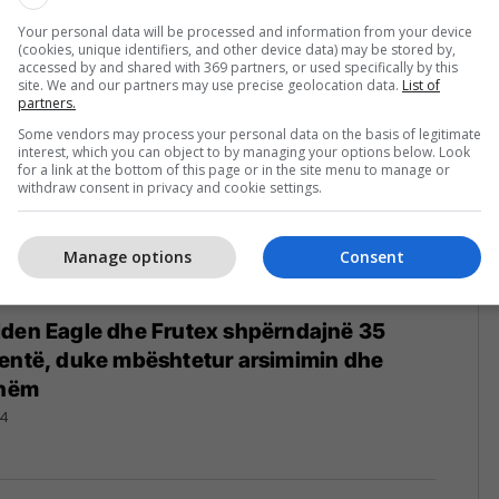
5
Your personal data will be processed and information from your device
(cookies, unique identifiers, and other device data) may be stored by,
accessed by and shared with 369 partners, or used specifically by this
site. We and our partners may use precise geolocation data.
List of
partners.
Some vendors may process your personal data on the basis of legitimate
interest, which you can object to by managing your options below. Look
for a link at the bottom of this page or in the site menu to manage or
withdraw consent in privacy and cookie settings.
Manage options
Consent
lden Eagle dhe Frutex shpërndajnë 35
dentë, duke mbështetur arsimimin dhe
shëm
24