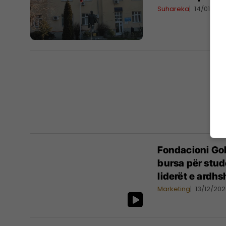
Suhareka
14/01/202
Fondacioni Go
bursa për stu
liderët e ardh
Marketing
13/12/20