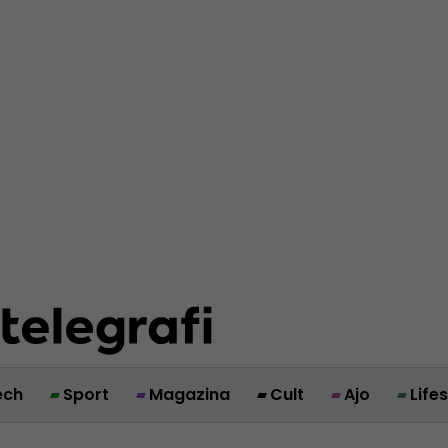
ech
Sport
Magazina
Cult
Ajo
Life