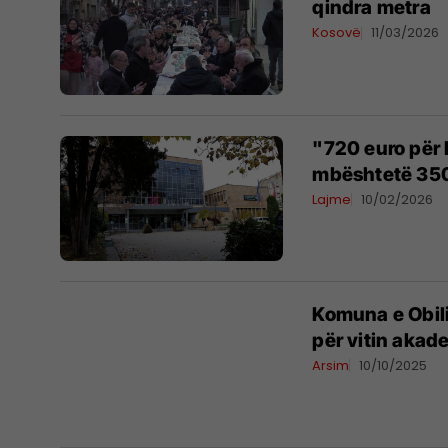
qindra metra
Kosovë
11/03/2026
"720 euro për 
mbështetë 350
Lajme
10/02/2026
Komuna e Obili
për vitin aka
Arsim
10/10/2025