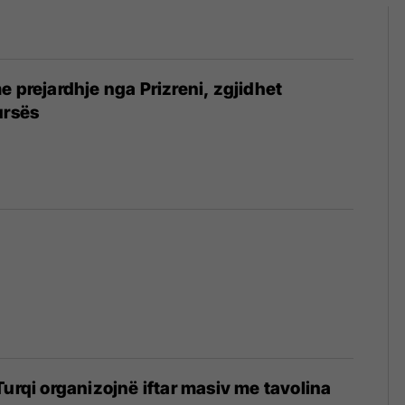
e prejardhje nga Prizreni, zgjidhet
ursës
6
Turqi organizojnë iftar masiv me tavolina