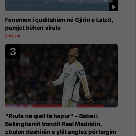
Fenomen i çuditshëm në Gjirin e Lalzit,
pamjet bëhen virale
Shqipëri
"Rrufe në qiell të hapur" – Babai i
Bellinghamit trondit Real Madridin,
zbulon dëshirën e yllit anglez për largim