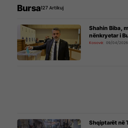
Bursa
127 Artikuj
Shahin Biba, m
nënkryetar i B
Kosovë
09/04/202
Shqiptarët në 