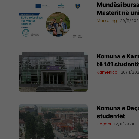
Mundësi bursas
Masterit në un
Marketing
29/11/20
Komuna e Kame
të 141 student
Kamenica
20/11/20
Komuna e Deçan
studentët
Deçani
12/11/2024