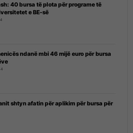
h: 40 bursa të plota për programe të
iversitetet e BE-së
24
nicës ndanë mbi 46 mijë euro për bursa
ëve
24
it shtyn afatin për aplikim për bursa për