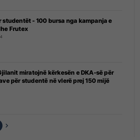
r studentët - 100 bursa nga kampanja e
dhe Frutex
24
jilanit miratojnë kërkesën e DKA-së për
ave për studentë në vlerë prej 150 mijë