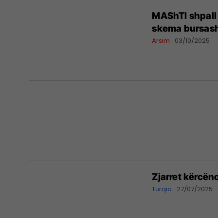
MAShTI shpall 
skema bursash
Arsim
03/10/2025
Zjarret kërcën
Turqia
27/07/2025