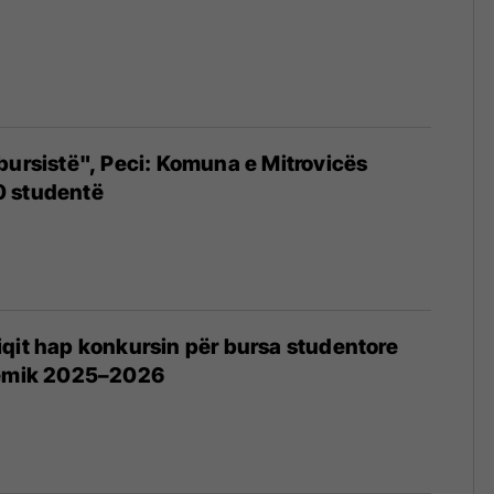
bursistë", Peci: Komuna e Mitrovicës
 studentë
qit hap konkursin për bursa studentore
demik 2025–2026