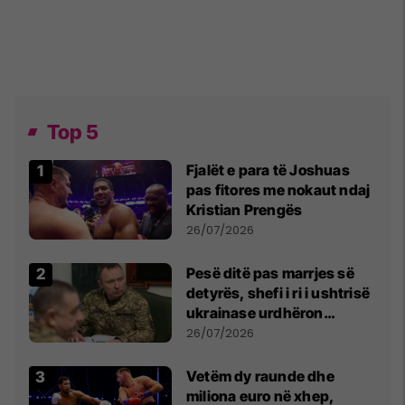
Top 5
Fjalët e para të Joshuas
pas fitores me nokaut ndaj
Kristian Prengës
26/07/2026
Pesë ditë pas marrjes së
detyrës, shefi i ri i ushtrisë
ukrainase urdhëron
kontroll të madh
26/07/2026
Vetëm dy raunde dhe
miliona euro në xhep,