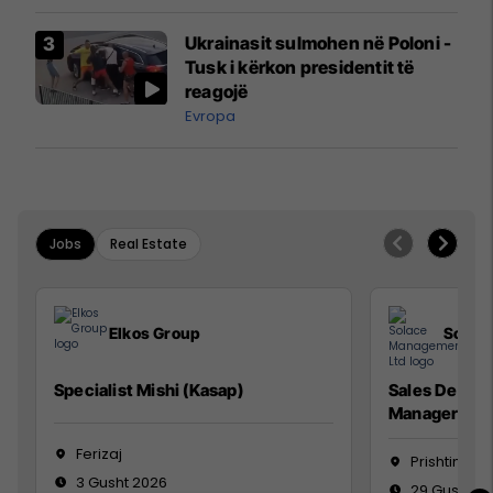
interceptuar fluturaken e Qatar
Airways që po shkonte drejt
Ukrainasit sulmohen në Poloni -
Mançesterit
Tusk i kërkon presidentit të
reagojë
Evropa
Jobs
Real Estate
Elkos Group
Solac
Specialist Mishi (Kasap)
Sales Devel
Manager
Ferizaj
Prishtinë
3 Gusht 2026
29 Gusht 2