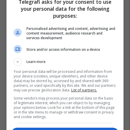
Telegrafi asks for your consent to use
your personal data for the following
Ipko Foundation
Universiteti I Prishtinës
purposes:
Rit Kosova (a.u.k)
Koslift
Ambasada Norvegjeze
Personalised advertising and content, advertising and
content measurement, audience research and
services development
Store and/or access information on a device
Learn more
Your personal data will be processed and information from
your device (cookies, unique identifiers, and other device
data) may be stored by, accessed by and shared with 369
partners, or used specifically by this site. We and our partners
may use precise geolocation data.
List of partners.
Some vendors may process your personal data on the basis
of legitimate interest, which you can object to by managing
your options below. Look for a link at the bottom of this page
or in the site menu to manage or withdraw consent in privacy
and cookie settings.