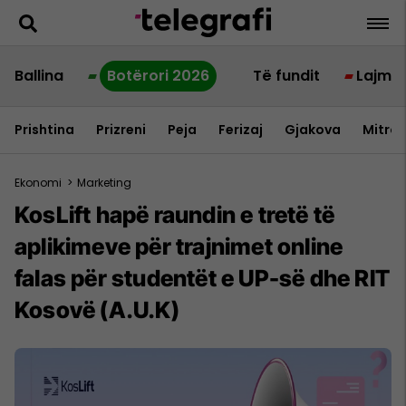
Ballina
Botërori 2026
Të fundit
Lajme
Prishtina
Prizreni
Peja
Ferizaj
Gjakova
Mitrov
Ekonomi
>
Marketing
KosLift hapë raundin e tretë të
aplikimeve për trajnimet online
falas për studentët e UP-së dhe RIT
Kosovë (A.U.K)