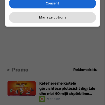
Consent
Manage options
Promo
Reklamo këtu
Këtë herë me kartelë
gërvishtëse plotësisht digjitale
dhe mbi 40 mijë shpërblime
instant!
Meridian