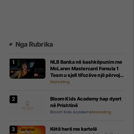
Nga Rubrika
NLB Banka në bashkëpunim me
McLaren Mastercard Fomula 1
Team u sjell tifozëve një përvojë
të paharrueshme
Marketing
Bloom Kids Academy hap dyert
në Prishtinë
Bloom Kids Academy
Marketing
Këtë herë me kartelë