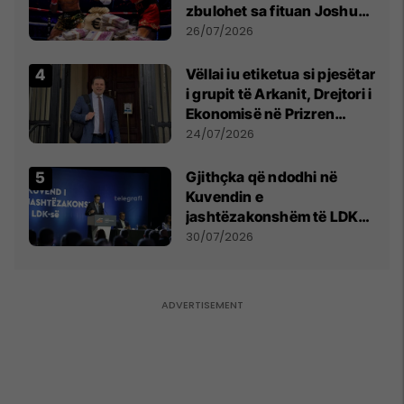
zbulohet sa fituan Joshua
e Prenga
26/07/2026
Vëllai iu etiketua si pjesëtar
i grupit të Arkanit, Drejtori i
Ekonomisë në Prizren
mohon pretendimet
24/07/2026
Gjithçka që ndodhi në
Kuvendin e
jashtëzakonshëm të LDK-
së
30/07/2026