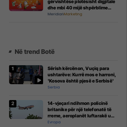
gërvishtëse plotësisht digjitale
dhe mbi 40 mijë shpërblime
instant!
Meridian
Marketing
Në trend Botë
Sërish kërcënon, Vuçiq para
ushtarëve: Kurrë mos e harroni,
'Kosova është pjesë e Serbisë'
Serbia
14-vjeçari ndihmon policinë
britanike për një telefonatë të
rreme, aeroplanët luftarakë u
ngritën në ajër për të
Evropa