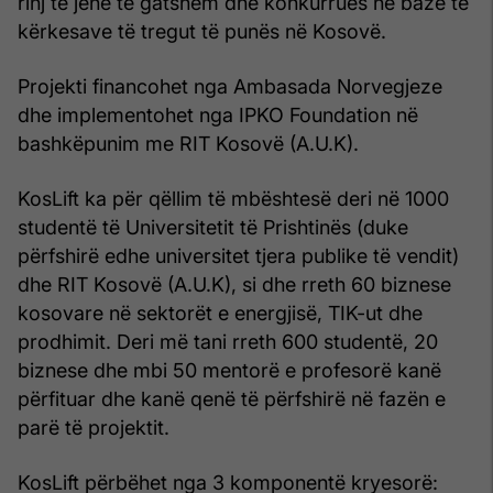
rinj të jenë të gatshëm dhe konkurrues në bazë të
kërkesave të tregut të punës në Kosovë.
Projekti financohet nga Ambasada Norvegjeze
dhe implementohet nga IPKO Foundation në
bashkëpunim me RIT Kosovë (A.U.K).
KosLift ka për qëllim të mbështesë deri në 1000
studentë të Universitetit të Prishtinës (duke
përfshirë edhe universitet tjera publike të vendit)
dhe RIT Kosovë (A.U.K), si dhe rreth 60 biznese
kosovare në sektorët e energjisë, TIK-ut dhe
prodhimit. Deri më tani rreth 600 studentë, 20
biznese dhe mbi 50 mentorë e profesorë kanë
përfituar dhe kanë qenë të përfshirë në fazën e
parë të projektit.
KosLift përbëhet nga 3 komponentë kryesorë: