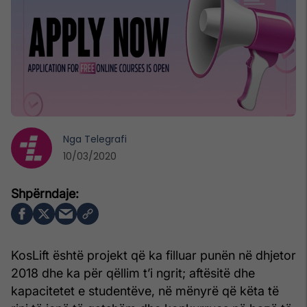
Nga
Telegrafi
10/03/2020
KosLift është projekt që ka filluar punën në dhjetor
2018 dhe ka për qëllim t’i ngrit; aftësitë dhe
kapacitetet e studentëve, në mënyrë që këta të