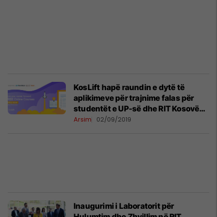
KosLift hapë raundin e dytë të
aplikimeve për trajnime falas për
studentët e UP-së dhe RIT Kosovë
(A.U.K)
Arsim
02/09/2019
Inaugurimi i Laboratorit për
Hulumtim dhe Zhvillim në RIT