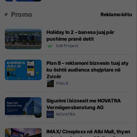
Promo
Reklamo këtu
Holiday In 2 – banesa juaj për
pushime pranë detit
Edil Project
Plan B – reklamoni biznesin tuaj aty
ku është audienca shqiptare në
Zvicër
Plan B
Sigurimi i biznesit me NOVATRA
Vermögensberatung AG
NOVATRA
IMAX/ Cineplexx në Albi Mall, thyen