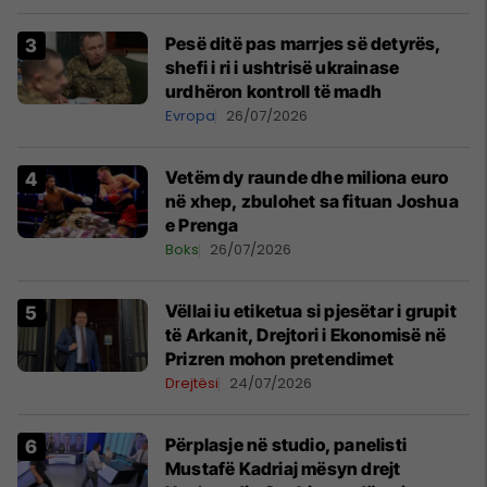
Pesë ditë pas marrjes së detyrës,
shefi i ri i ushtrisë ukrainase
urdhëron kontroll të madh
Evropa
26/07/2026
Vetëm dy raunde dhe miliona euro
në xhep, zbulohet sa fituan Joshua
e Prenga
Boks
26/07/2026
Vëllai iu etiketua si pjesëtar i grupit
të Arkanit, Drejtori i Ekonomisë në
Prizren mohon pretendimet
Drejtësi
24/07/2026
Përplasje në studio, panelisti
Mustafë Kadriaj mësyn drejt