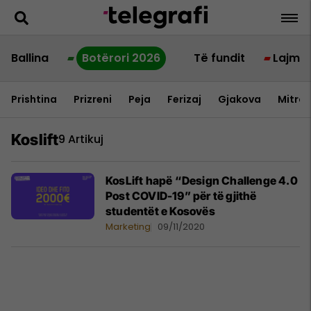
Ballina
Botërori 2026
Të fundit
Lajme
Prishtina
Prizreni
Peja
Ferizaj
Gjakova
Mitrov
Koslift
9 Artikuj
KosLift hapë “Design Challenge 4.0
Post COVID-19” për të gjithë
studentët e Kosovës
Marketing
09/11/2020