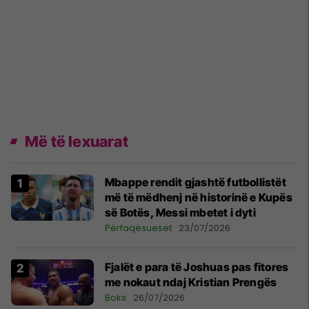
Më të lexuarat
Mbappe rendit gjashtë futbollistët
më të mëdhenj në historinë e Kupës
së Botës, Messi mbetet i dyti
Përfaqësueset
23/07/2026
Fjalët e para të Joshuas pas fitores
me nokaut ndaj Kristian Prengës
Boks
26/07/2026