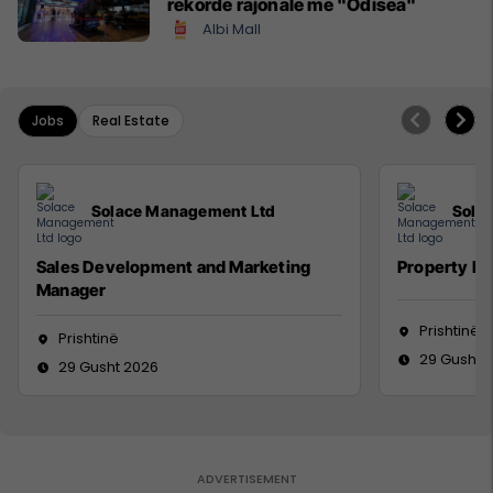
rekorde rajonale me "Odisea"
Albi Mall
Jobs
Real Estate
Solace Management Ltd
Sola
Sales Development and Marketing
Property M
Manager
Prishtinë
Prishtinë
29 Gusht 
29 Gusht 2026