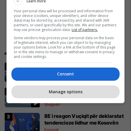
Learn more
Your personal data will be processed and information from
your device (cookies, unique identifiers, and other device
data) may be stored by, accessed by and shared with 369
partners, or used specifically by this site. We and our partners
may use precise geolocation data.
List of partners.
Some vendors may process your personal data on the basis
of legitimate interest, which you can object to by managing
your options below. Look for a link at the bottom of this page
or in the site menu to manage or withdraw consent in privacy
Trend Telegrafi
and cookie settings.
Gjithçka që ndodhi në Kuvendin e
jashtëzakonshëm të LDK-së
Consent
Politikë
Fenomen i çuditshëm në Gjirin e
Manage options
Lalzit, pamjet bëhen virale
Shqipëri
BE i reagon Vuçiqit për deklaratat
tendencioze lidhur me Kosovën
Kosovë