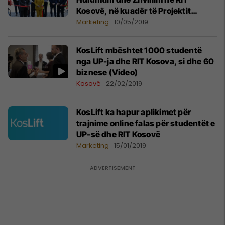
Kosovë, në kuadër të Projektit
Koslift
Marketing
10/05/2019
KosLift mbështet 1000 studentë
nga UP-ja dhe RIT Kosova, si dhe 60
biznese (Video)
Kosovë
22/02/2019
KosLift ka hapur aplikimet për
trajnime online falas për studentët e
UP-së dhe RIT Kosovë
Marketing
15/01/2019