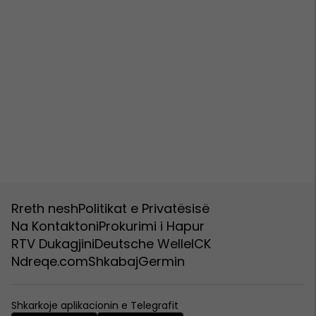
Rreth nesh
Politikat e Privatësisë
Na Kontaktoni
Prokurimi i Hapur
RTV Dukagjini
Deutsche Welle
ICK
Ndreqe.com
Shkabaj
Germin
Shkarkoje aplikacionin e Telegrafit