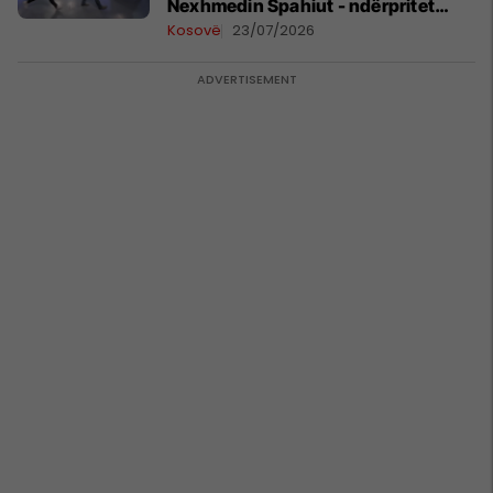
Nexhmedin Spahiut - ndërpritet
transmetimi
Kosovë
23/07/2026