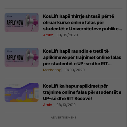
KosLift hapë thirrje shtesë për të
ofruar kurse online falas për
studentët e Universiteteve publike
dhe RIT Kosovë (A.U.K)
Arsim
08/05/2020
KosLift hapë raundin e tretë të
aplikimeve për trajnimet online falas
për studentët e UP-së dhe RIT
Kosovë (A.U.K)
Marketing
10/03/2020
KosLift ka hapur aplikimet për
trajnime online falas për studentët e
UP-së dhe RIT Kosovë!
Arsim
08/10/2019