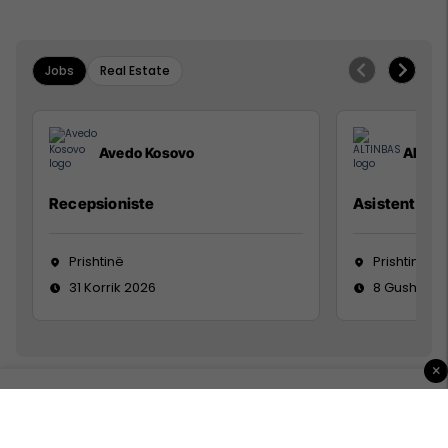
Jobs
Real Estate
Avedo Kosovo
ALTIN
Recepsioniste
Asistente e S
Prishtinë
Prishtinë
31 Korrik 2026
8 Gusht 20
×