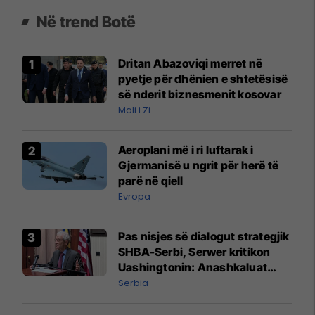
Në trend Botë
Dritan Abazoviqi merret në
pyetje për dhënien e shtetësisë
së nderit biznesmenit kosovar
Mali i Zi
Aeroplani më i ri luftarak i
Gjermanisë u ngrit për herë të
parë në qiell
Evropa
Pas nisjes së dialogut strategjik
SHBA-Serbi, Serwer kritikon
Uashingtonin: Anashkaluat
Banjskën, sulmin ndaj KFOR-it
Serbia
dhe rrëmbimin e Policëve të
Kosovës