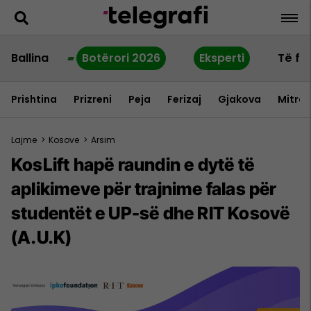
Ballina
Botërori 2026
Eksperti
Të fu
Prishtina
Prizreni
Peja
Ferizaj
Gjakova
Mitrov
Lajme
>
Kosove
>
Arsim
KosLift hapë raundin e dytë të
aplikimeve për trajnime falas për
studentët e UP-së dhe RIT Kosovë
(A.U.K)