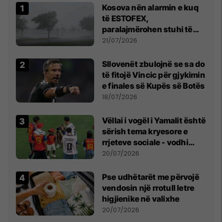
Kosova nën alarmin e kuq
të ESTOFEX,
paralajmërohen stuhi të
fuqishme me breshër dhe
21/07/2026
erëra të forta
Sllovenët zbulojnë se sa do
të fitojë Vincic për gjykimin
e finales së Kupës së Botës
18/07/2026
Vëllai i vogël i Yamalit është
sërish tema kryesore e
rrjeteve sociale - vodhi
vëmendjen pas finales së
20/07/2026
Kupës së Botës
Pse udhëtarët me përvojë
vendosin një rrotull letre
higjienike në valixhe
20/07/2026