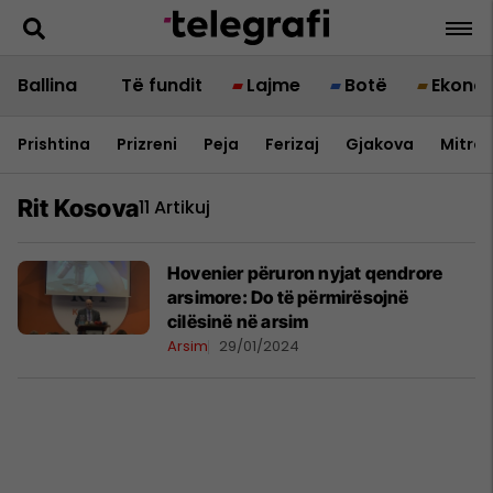
Ballina
Të fundit
Lajme
Botë
Ekono
Prishtina
Prizreni
Peja
Ferizaj
Gjakova
Mitrov
Rit Kosova
11 Artikuj
Hovenier përuron nyjat qendrore
arsimore: Do të përmirësojnë
cilësinë në arsim
Arsim
29/01/2024