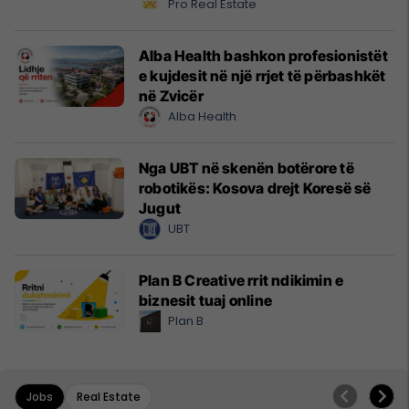
Pro Real Estate
Alba Health bashkon profesionistët
e kujdesit në një rrjet të përbashkët
në Zvicër
Alba Health
Nga UBT në skenën botërore të
robotikës: Kosova drejt Koresë së
Jugut
UBT
Plan B Creative rrit ndikimin e
biznesit tuaj online
Plan B
Jobs
Real Estate