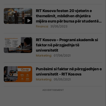
RIT Kosova feston 20 vjetorin e
themelimit, mblidhen dhjetëra
mijëra euro për bursa për studentët
e këtij universiteti
Financa
31/05/2023
RIT Kosova – Programi akademik si
faktor në përzgjedhje të
universitetit
Marketing
07/06/2021
Punësimi si faktor në përzgjedhjen e
universitetit - RIT Kosova
Marketing
05/05/2021