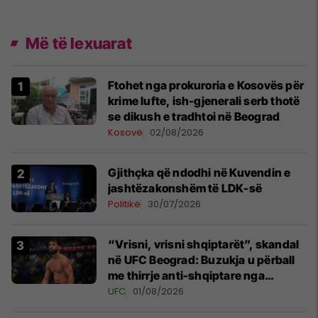
Më të lexuarat
Ftohet nga prokuroria e Kosovës për
krime lufte, ish-gjenerali serb thotë
se dikush e tradhtoi në Beograd
Kosovë
02/08/2026
Gjithçka që ndodhi në Kuvendin e
jashtëzakonshëm të LDK-së
Politikë
30/07/2026
“Vrisni, vrisni shqiptarët”, skandal
në UFC Beograd: Buzukja u përball
me thirrje anti-shqiptare nga
tribunat
UFC
01/08/2026