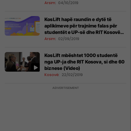
të Amerikës
Arsim
04/10/2019
KosLift hapë raundin e dytë të
aplikimeve për trajnime falas për
studentët e UP-së dhe RIT Kosovë
(A.U.K)
Arsim
02/09/2019
KosLift mbështet 1000 studentë
nga UP-ja dhe RIT Kosova, si dhe 60
biznese (Video)
Kosovë
22/02/2019