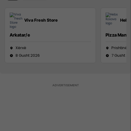
Viva Fresh Store
Hebs
Arkatar/e
Pizza Man
Xërxë
Prishtinë
8 Gusht 2026
7 Gusht 2