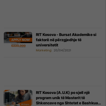
RIT Kosova - Bursat Akademike si
faktorë në përzgjedhje të
universitetit
Marketing
20/04/2021
RIT Kosova (A.U.K) po sjell një
program unik të Masterit të
Shkencave nga Shtetet e Bashkuara