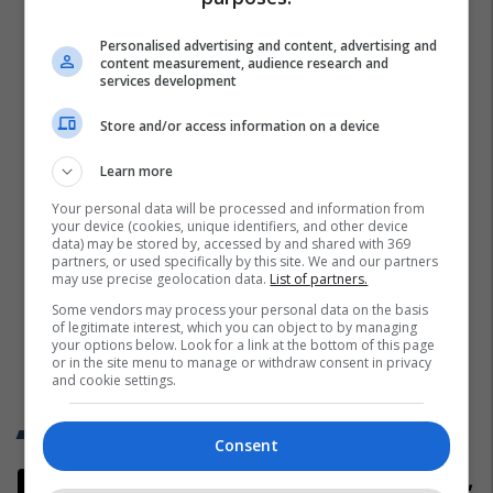
Personalised advertising and content, advertising and
content measurement, audience research and
services development
Store and/or access information on a device
Learn more
Your personal data will be processed and information from
your device (cookies, unique identifiers, and other device
data) may be stored by, accessed by and shared with 369
partners, or used specifically by this site. We and our partners
may use precise geolocation data.
List of partners.
Some vendors may process your personal data on the basis
of legitimate interest, which you can object to by managing
your options below. Look for a link at the bottom of this page
or in the site menu to manage or withdraw consent in privacy
and cookie settings.
Trend Telegrafi
Consent
Përfundon takimin me Abdixhikun,