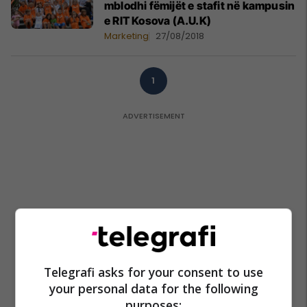
mblodhi fëmijët e stafit në kampusin
e RIT Kosova (A.U.K)
Marketing
27/08/2018
1
Telegrafi asks for your consent to use
your personal data for the following
purposes: