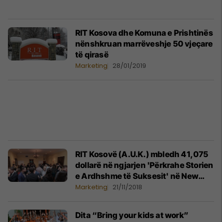
RIT Kosova dhe Komuna e Prishtinës
nënshkruan marrëveshje 50 vjeçare
të qirasë
Marketing
28/01/2019
RIT Kosovë (A.U.K.) mbledh 41,075
dollarë në ngjarjen 'Përkrahe Storien
e Ardhshme të Suksesit' në New
York
Marketing
21/11/2018
Dita “Bring your kids at work”