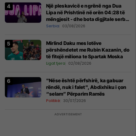
Një pleskavicë e ngrënë nga Dua
Lipa në Prishtinë në orën 04:28 të
mëngjesit - dhe bota digjitale serbe
shpall gjendjen e luftës
Serbia
03/08/2026
Mirlind Daku mes lotëve
përshëndetet me Rubin Kazanin, do
të fitojë miliona te Spartak Moska
Ligat tjera
02/08/2026
"Nëse është përfshirë, ka gabuar
rëndë, nuk i falet", Abdixhiku i çon
“selam” Përparim Ramës
Politikë
30/07/2026