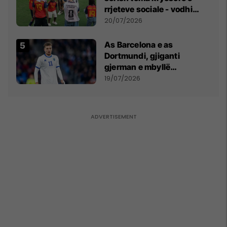
rrjeteve sociale - vodhi
vëmendjen pas finales së
20/07/2026
Kupës së Botës
As Barcelona e as
Dortmundi, gjiganti
gjerman e mbyllë
marrëveshjen për Fisnik
19/07/2026
Asllanin