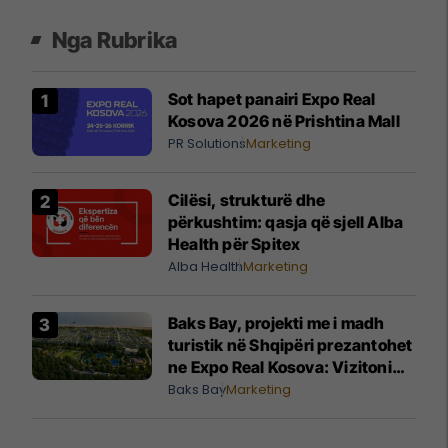
Nga Rubrika
Sot hapet panairi Expo Real
Kosova 2026 në Prishtina Mall
PR Solutions
Marketing
Cilësi, strukturë dhe
përkushtim: qasja që sjell Alba
Health për Spitex
Alba Health
Marketing
Baks Bay, projekti me i madh
turistik në Shqipëri prezantohet
ne Expo Real Kosova: Vizitoni
shtandin dhe zbuloni
Baks Bay
Marketing
mundësitë e investimit