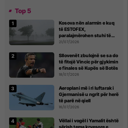
Top 5
Kosova nën alarmin e kuq
të ESTOFEX,
paralajmërohen stuhi të
fuqishme me breshër dhe
21/07/2026
erëra të forta
Sllovenët zbulojnë se sa do
të fitojë Vincic për gjykimin
e finales së Kupës së Botës
18/07/2026
Aeroplani më i ri luftarak i
Gjermanisë u ngrit për herë
të parë në qiell
16/07/2026
Vëllai i vogël i Yamalit është
sërish tema kryesore e