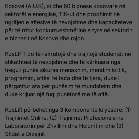
Kosovë (A.U.K), si dhe 60 biznese kosovare në
sektorët e energjisë, TIK-ut dhe prodhimit në
ngritjen e aftësive të nevojshme dhe kapaciteteve
për të rritur konkurrueshmërinë e tyre në sektorin
e biznesit në Kosovë dhe rajon.
KosLIFT do të rekrutojë dhe trajnojë studentët në
shkathtësi të nevojshme dhe të kërkuara nga
tregu i punës sikurse menaxhim, mendim kritik,
programim, aftësi të buta dhe të tjera, duke i
përgatitur ata për punësim të mundshëm dhe
duke krijuar një fuqi punëtorë më të aftë.
KosLift përbëhet nga 3 komponente kryesore: (1)
Trajnimet Online, (2) Trajnimet Profesionale ne
Laboratorin për Zhvillim dhe Hulumtim dhe (3)
Sfidat e Dizajnit