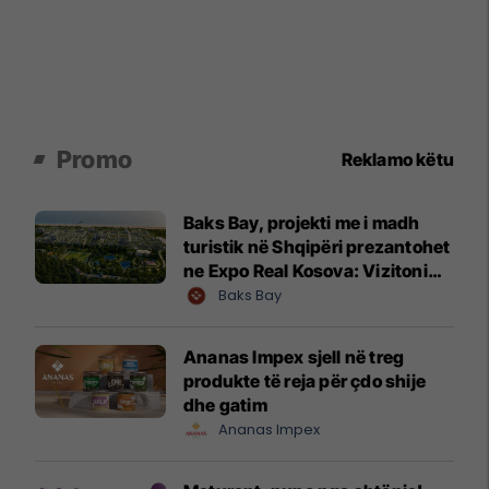
Promo
Reklamo këtu
Baks Bay, projekti me i madh
turistik në Shqipëri prezantohet
ne Expo Real Kosova: Vizitoni
shtandin dhe zbuloni
Baks Bay
mundësitë e investimit
Ananas Impex sjell në treg
produkte të reja për çdo shije
dhe gatim
Ananas Impex