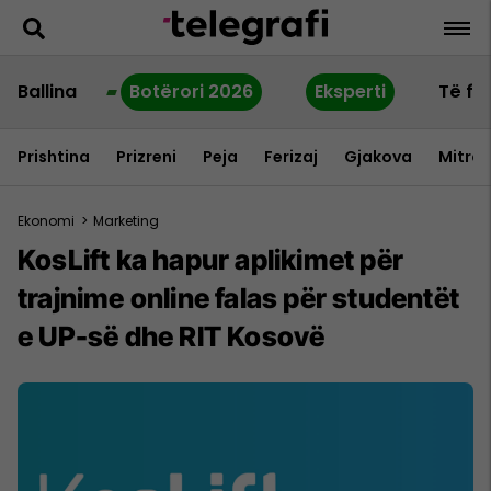
Ballina
Botërori 2026
Eksperti
Të fu
Prishtina
Prizreni
Peja
Ferizaj
Gjakova
Mitrov
Ekonomi
>
Marketing
KosLift ka hapur aplikimet për
trajnime online falas për studentët
e UP-së dhe RIT Kosovë