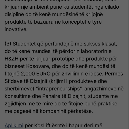
krijuar një ambient pune ku studentët nga cilado
disiplinë do të kenë mundësinë të krijojnë
produkte të bazuara në konceptet e tyre
inovative.
(3) Studentët që përfundojnë me sukses klasat,
do të kenë mundësi të përdorin laboratorin e
H&ZH për të krijuar prototipe dhe produkte për
bizneset Kosovare, dhe do të kenë mundësi të
fitojnë 2,000 EURO për zhvillimin e idesë. Përmes
Sfidave të Dizajnit (krijimi i produkteve dhe
shërbimeve) “intrapreneurships”, angazhimeve në
konsultime dhe Panaire të Dizajnit, studentë me
zgjidhjen më të mirë do të fitojnë punë praktike
me pagesë në kompaninë përkatëse.
Aplikimi
për KosLift është i hapur deri më