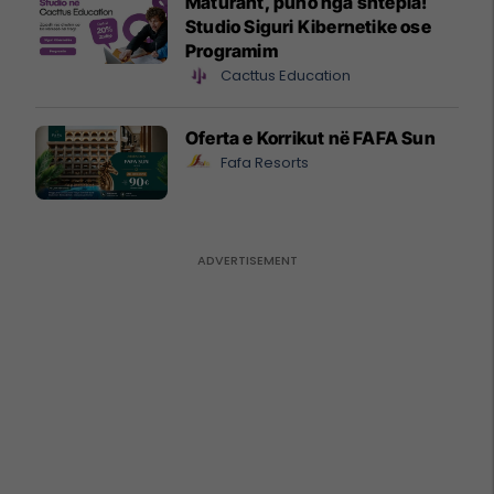
Maturant, puno nga shtëpia!
Studio Siguri Kibernetike ose
Programim
Cacttus Education
Oferta e Korrikut në FAFA Sun
Fafa Resorts