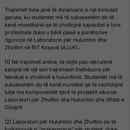
Trajnimet tona janë të dizajnuara si një koncept
garues, ku studentet më të suksesshëm do të
kenë mundësinë qe të zhvillojnë kapacitet e tyre
profesinale duke u bërë pjesë e punëtorive
rigoroze në Laboratorin për Hulumtim dhe
Zhvillim në RIT Kosovë (A.U.K)..
(1) Në trajnimet online, të rinjtë pas rekrutimit
kalojnë në një seri trajnimesh thelbësore për
teknikat e zhvillimit e hulumtimit. Studentët më të
suksesshëm do të kenë mundësi që të vazhdojnë
tutje me komponentët tjerë te projektit sikurse:
Laboratori për Zhvillim dhe Hulumtim dhe Sfidat e
Dizajnit
(2) Laboratori për Hulumtim dhe Zhvillim do të
funksionojë si “makerspace” për student, duke