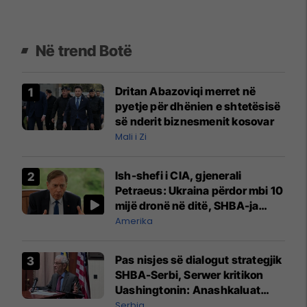
Në trend Botë
Dritan Abazoviqi merret në
pyetje për dhënien e shtetësisë
së nderit biznesmenit kosovar
Mali i Zi
Ish-shefi i CIA, gjenerali
Petraeus: Ukraina përdor mbi 10
mijë dronë në ditë, SHBA-ja
mbetet shumë prapa në
Amerika
prodhim
Pas nisjes së dialogut strategjik
SHBA-Serbi, Serwer kritikon
Uashingtonin: Anashkaluat
Banjskën, sulmin ndaj KFOR-it
Serbia