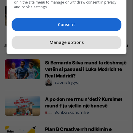
or in the site menu to manage or withdraw consent in privacy
and cookie settings.
Abdixhiku me 18 deputetët e LDK-
së përcaktojnë rrugëtimin e
përbashkët
Consent
Politikë
Manage options
Promo
Reklamo këtu
Si Bernardo Silva mund ta dëshmojë
vetën si pasuesi i Luka Modricit te
Real Madridi?
Edonis Bytyqi
A po don me rrnu n’deti? Kursimet
mund t’ju sjellin një banesë
Banka Ekonomike
Plan B Creative rrit ndikimin e