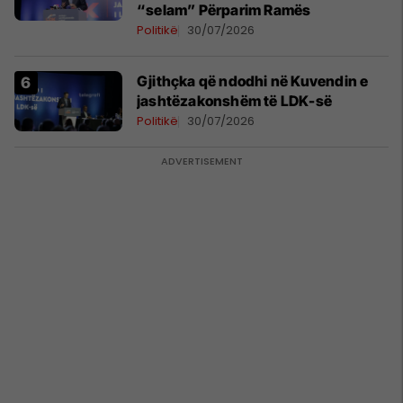
“selam” Përparim Ramës
Politikë
30/07/2026
Gjithçka që ndodhi në Kuvendin e
jashtëzakonshëm të LDK-së
Politikë
30/07/2026