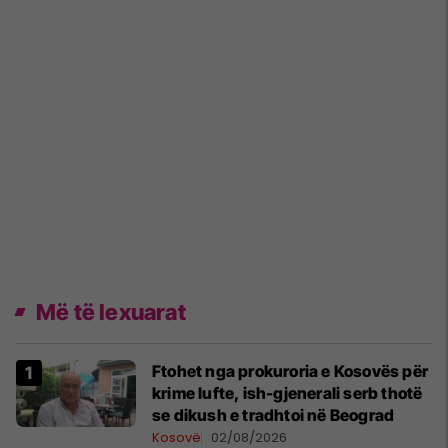
Më të lexuarat
Ftohet nga prokuroria e Kosovës për
krime lufte, ish-gjenerali serb thotë
se dikush e tradhtoi në Beograd
Kosovë
02/08/2026