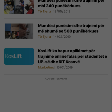
Mundësi punësimi dhe trajnimi për
mbi 240 punëkërkues
Të Tjera
13/05/2019
Mundësi punësimi dhe trajnimi për
më shumë se 500 punëkërkues
Të Tjera
14/02/2019
KosLift ka hapur aplikimet për
trajnime online falas për studentët e
UP-së dhe RIT Kosovë
Marketing
15/01/2019