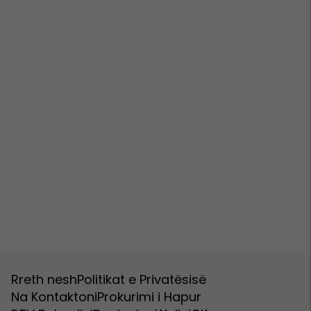
Rreth nesh
Politikat e Privatësisë
Na Kontaktoni
Prokurimi i Hapur