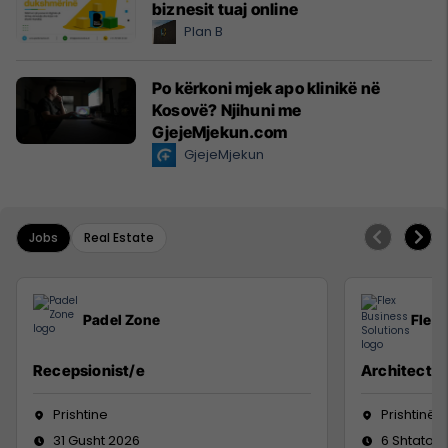
biznesit tuaj online
Plan B
Po kërkoni mjek apo klinikë në
Kosovë? Njihuni me
GjejeMjekun.com
GjejeMjekun
Jobs
Real Estate
Padel Zone
Flex 
Recepsionist/e
Architect
Prishtine
Prishtinë
31 Gusht 2026
6 Shtator 