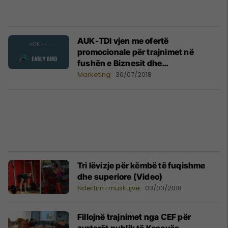
AUK-TDI vjen me ofertë
promocionale për trajnimet në
fushën e Biznesit dhe
Menaxhmentit
Marketing
30/07/2018
Tri lëvizje për këmbë të fuqishme
dhe superiore (Video)
Ndërtim i muskujve
03/03/2018
Fillojnë trajnimet nga CEF për