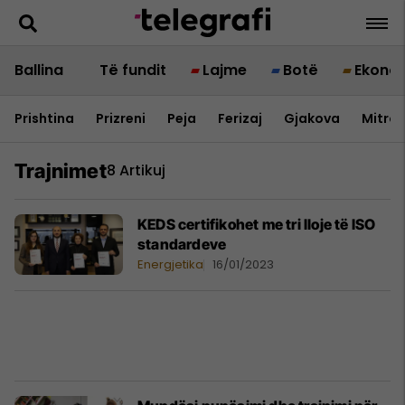
Ballina
Të fundit
Lajme
Botë
Ekono
Prishtina
Prizreni
Peja
Ferizaj
Gjakova
Mitrov
Trajnimet
8 Artikuj
KEDS certifikohet me tri lloje të ISO
standardeve
Energjetika
16/01/2023