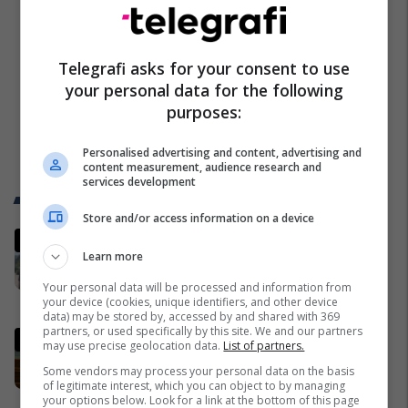
Telegrafi asks for your consent to use
your personal data for the following
purposes:
Personalised advertising and content, advertising and
content measurement, audience research and
services development
Trend Telegrafi
Store and/or access information on a device
“Marre duhet me ju ardhë, turp
Learn more
për votat që i keni”, njëri nga
protestuesit i drejtohet Bedri
Your personal data will be processed and information from
Hamzës
Politikë
your device (cookies, unique identifiers, and other device
data) may be stored by, accessed by and shared with 369
partners, or used specifically by this site. We and our partners
Ndërpritet seanca, Kurti nuk
may use precise geolocation data.
List of partners.
prezanton emër për
Some vendors may process your personal data on the basis
kryeparlamentar - kërkon kohë
of legitimate interest, which you can object to by managing
shtesë për marrëveshje politike
your options below. Look for a link at the bottom of this page
Kosovë