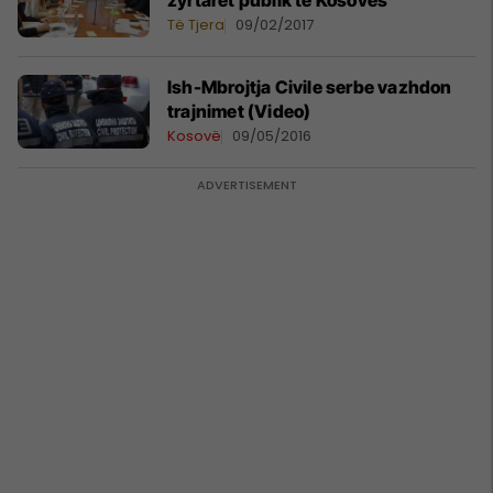
zyrtarët publik të Kosovës
Të Tjera
09/02/2017
Ish-Mbrojtja Civile serbe vazhdon
trajnimet (Video)
Kosovë
09/05/2016