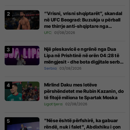
“Vrisni, vrisni shqiptarët”, skandal
në UFC Beograd: Buzukja u përball
me thirrje anti-shqiptare nga
tribunat
UFC
01/08/2026
Një pleskavicë e ngrënë nga Dua
Lipa në Prishtinë në orën 04:28 të
mëngjesit - dhe bota digjitale serbe
shpall gjendjen e luftës
Serbia
03/08/2026
Mirlind Daku mes lotëve
përshëndetet me Rubin Kazanin, do
të fitojë miliona te Spartak Moska
Ligat tjera
02/08/2026
"Nëse është përfshirë, ka gabuar
rëndë, nuk i falet", Abdixhiku i çon