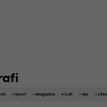
ech
Sport
Magazina
Cult
Ajo
Life