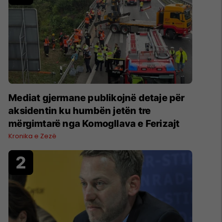
Mediat gjermane publikojnë detaje për
aksidentin ku humbën jetën tre
mërgimtarë nga Komogllava e Ferizajt
Kronika e Zezë