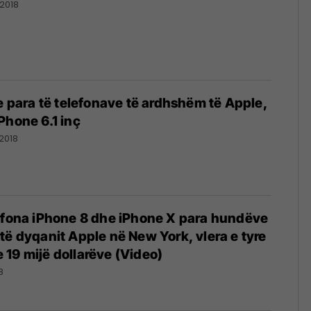
/2018
 e para të telefonave të ardhshëm të Apple,
Phone 6.1 inç
2018
efona iPhone 8 dhe iPhone X para hundëve
të dyqanit Apple në New York, vlera e tyre
19 mijë dollarëve (Video)
8