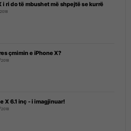
 i ri do të mbushet më shpejtë se kurrë
/2018
res çmimin e iPhone X?
/2018
 X 6.1 inç - i imagjinuar!
/2018