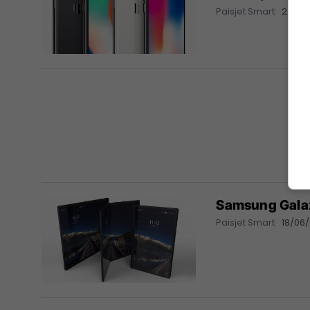
Paisjet Smart
22/06
Samsung Galax
Paisjet Smart
18/06