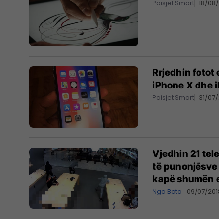
Paisjet Smart
18/08
Rrjedhin fotot
iPhone X dhe i
Paisjet Smart
31/07/
Vjedhin 21 tel
të punonjësve 
kapë shumën e 
Nga Bota
09/07/201