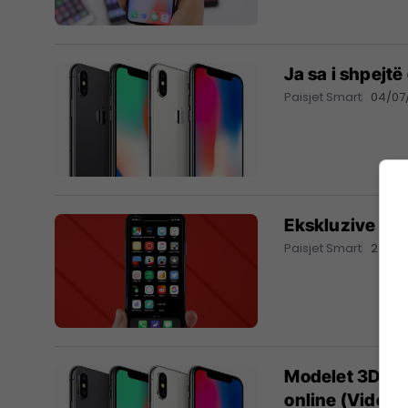
Ja sa i shpejtë 
Paisjet Smart
04/07
Ekskluzive - S
Paisjet Smart
23/06
Modelet 3D të
online (Video)