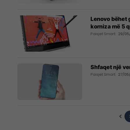
Lenovo bëhet ga
korniza më 5 
Paisjet Smart
29/05
Shfaqet një ver
Paisjet Smart
27/05