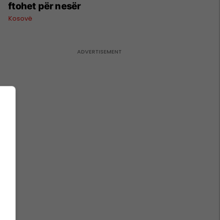
ftohet për nesër
Kosovë