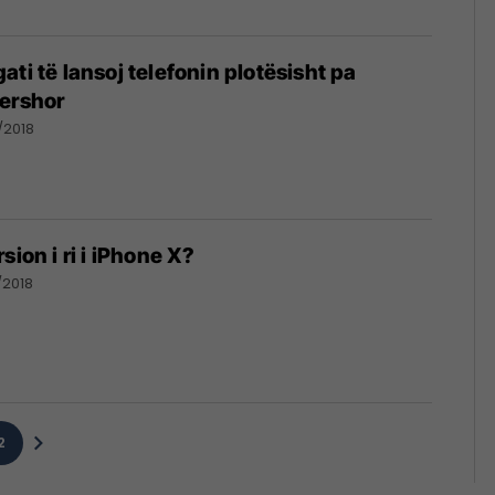
ti të lansoj telefonin plotësisht pa
qershor
/2018
sion i ri i iPhone X?
/2018
2