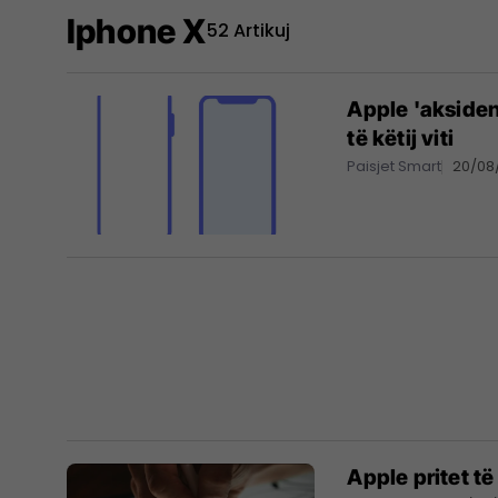
Iphone X
52 Artikuj
Apple 'aksident
të këtij viti
Paisjet Smart
20/08
Apple pritet t