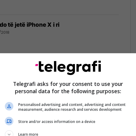
do të jetë iPhone X i ri
/2018
hihni iPhone LCD 6.1 inç 2018 (FOTO)
/2018
Telegrafi asks for your consent to use your
personal data for the following purposes:
Personalised advertising and content, advertising and content
measurement, audience research and services development
Store and/or access information on a device
 tre iPhone-ëve të ardhshëm shfaqen
Learn more