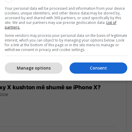
/2018
Your personal data will be processed and information from your device
(cookies, unique identifiers, and other device data) may be stored by,
accessed by and shared with 369 partners, or used specifically by this
site. We and our partners may use precise geolocation data.
List of
partners.
Some vendors may process your personal data on the basis of legitimate
interest, which you can object to by managing your options below. Look
for a link at the bottom of this page or in the site menu to manage or
withdraw consent in privacy and cookie settings.
Manage options
Consent
y X kushton më shumë se iPhone X?
/2018