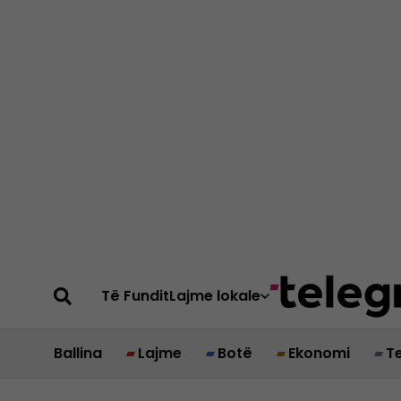
Të Fundit
Lajme lokale
Ballina
Lajme
Botë
Ekonomi
T