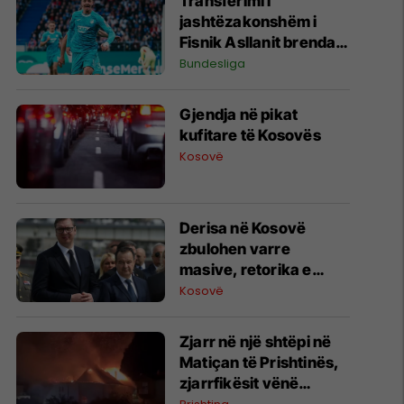
Transferimi i
jashtëzakonshëm i
Fisnik Asllanit brenda
Bundesligës po bëhet
Bundesliga
gjithnjë e më konkret -
detajet e fundit
Gjendja në pikat
kufitare të Kosovës
Kosovë
Derisa në Kosovë
zbulohen varre
masive, retorika e
zyrtarëve serbë
Kosovë
rikthen narrativat e
viteve ’90
Zjarr në një shtëpi në
Matiçan të Prishtinës,
zjarrfikësit vënë
situatën nën kontroll