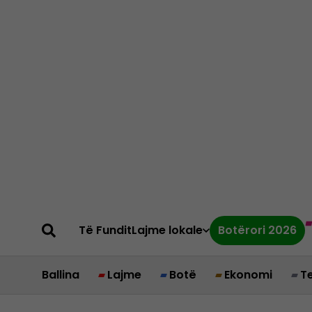
Të Fundit
Lajme lokale
Botërori 2026
Ballina
Lajme
Botë
Ekonomi
T