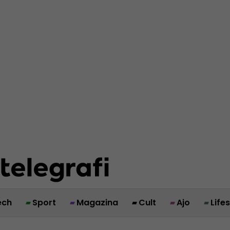
ech
Sport
Magazina
Cult
Ajo
Life