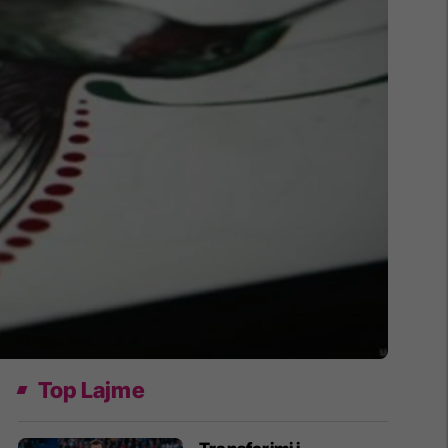
Top Lajme