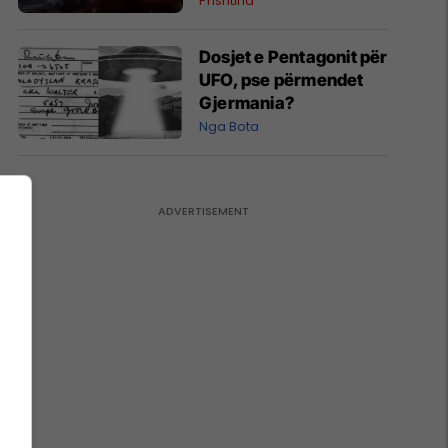
Prishtina
Dosjet e Pentagonit për
UFO, pse përmendet
Gjermania?
Nga Bota