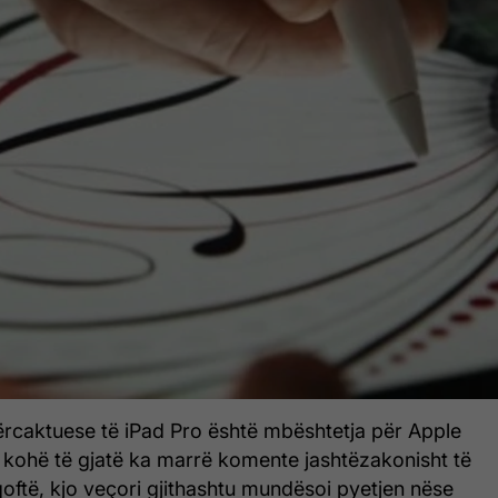
ërcaktuese të iPad Pro është mbështetja për Apple
ë kohë të gjatë ka marrë komente jashtëzakonisht të
oftë, kjo veçori gjithashtu mundësoi pyetjen nëse