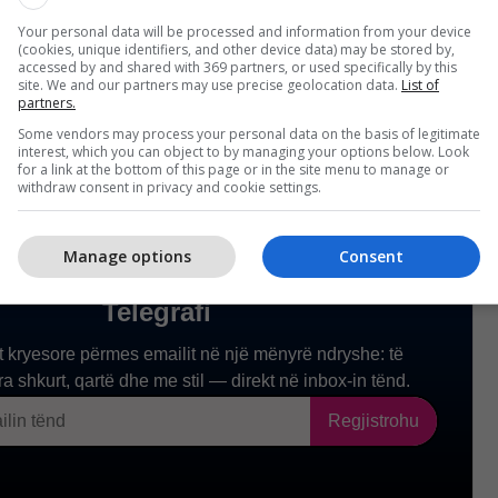
hikohet të shpallet zyrtarisht në javën e dytë të
 që nuk do të jetë shumë gjatë derisa të marrim të
Your personal data will be processed and information from your device
(cookies, unique identifiers, and other device data) may be stored by,
accessed by and shared with 369 partners, or used specifically by this
site. We and our partners may use precise geolocation data.
List of
partners.
Some vendors may process your personal data on the basis of legitimate
interest, which you can object to by managing your options below. Look
for a link at the bottom of this page or in the site menu to manage or
withdraw consent in privacy and cookie settings.
Manage options
Consent