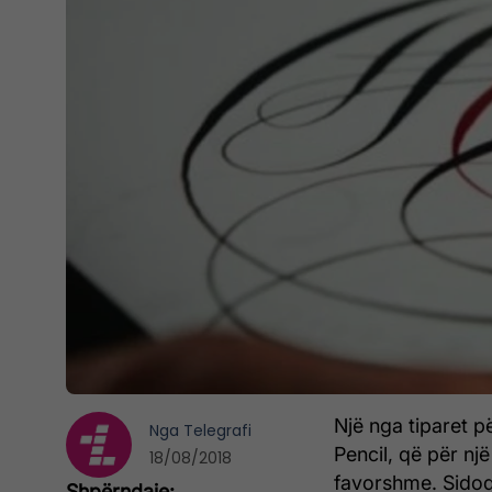
Një nga tiparet p
Nga
Telegrafi
Pencil, që për nj
18/08/2018
favorshme. Sidoq