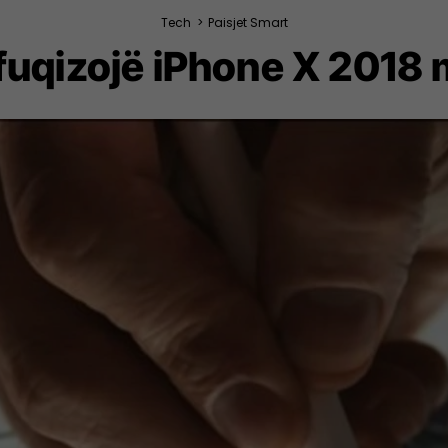
Tech
>
Paisjet Smart
 fuqizojë iPhone X 2018