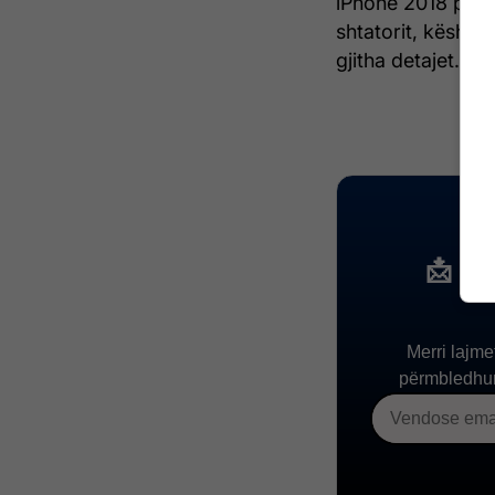
iPhone 2018 paras
shtatorit, kështu
gjitha detajet.