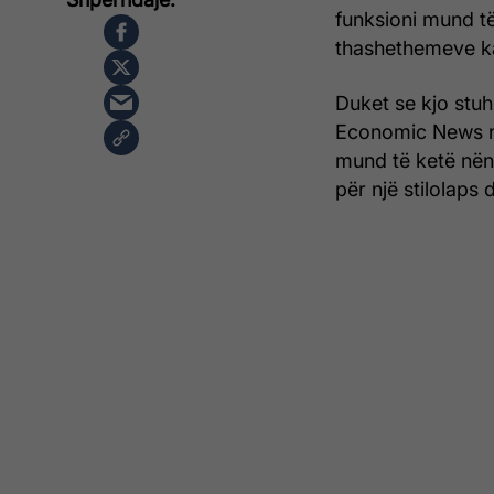
funksioni mund të
thashethemeve ka
Duket se kjo stuhi
Economic News ng
mund të ketë nëns
për një stilolaps