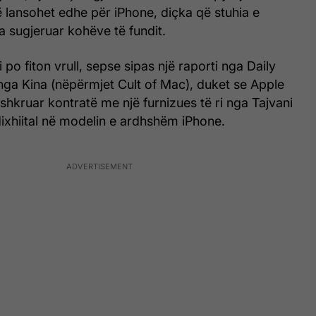
 lansohet edhe për iPhone, diçka që stuhia e
 sugjeruar kohëve të fundit.
 po fiton vrull, sepse sipas një raporti nga Daily
a Kina (nëpërmjet Cult of Mac), duket se Apple
hkruar kontratë me një furnizues të ri nga Tajvani
 dixhiital në modelin e ardhshëm iPhone.