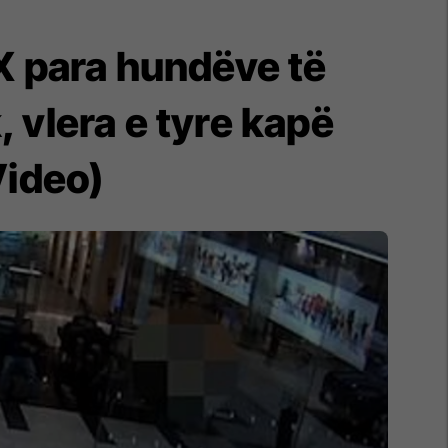
X para hundëve të
 vlera e tyre kapë
Video)