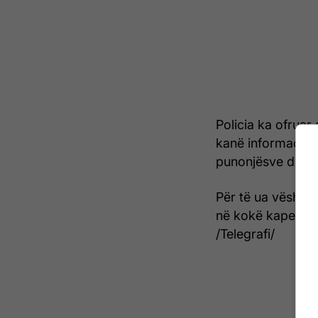
Policia ka ofruar
kanë informacione
punonjësve dhe dh
Për të ua vështir
në kokë kapela dh
/Telegrafi/