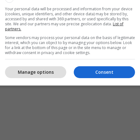
Your personal data will be processed and information from your device
(cookies, unique identifiers, and other device data) may be stored by,
accessed by and shared with 369 partners, or used specifically by this
site. We and our partners may use precise geolocation data.
List of
partners.
Some vendors may process your personal data on the basis of legitimate
interest, which you can object to by managing your options below. Look
for a link at the bottom of this page or in the site menu to manage or
withdraw consent in privacy and cookie settings.
Manage options
Consent