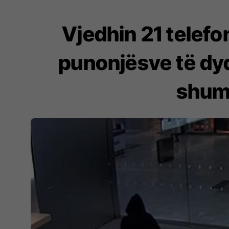
Vjedhin 21 telef
punonjësve të dyq
shumë