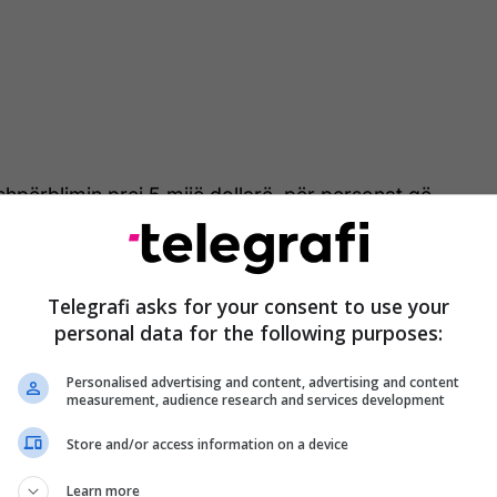
 shpërblimin prej 5 mijë dollarë, për personat që
 për hajnat që janë arratisur para syve të
jetëra kalimtarëve të rastit që ishin para dyqanit.
Telegrafi asks for your consent to use your
ësuar punën policisë në identifikim, ata kishin vënë
personal data for the following purposes:
e kamerat e sigurisë nuk ua kishte filmuar fytyrat.
Personalised advertising and content, advertising and content
measurement, audience research and services development
Store and/or access information on a device
Learn more