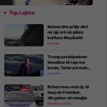
Top Lajme
Kolona dhe pritje deri
në një orë në pikën
kufitare Muçibabë
Kosovë
Trump paralajmëron
bisedime të reja me
Iranin, Teherani mohon
se ka negociata
Amerika
Rrihen mes vete dy të
huaj në Prishtinë,
dërgohen në mbajtje
Kronika e Zezë