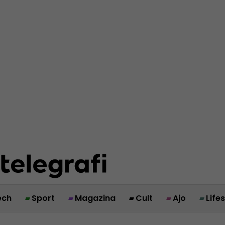
ech
Sport
Magazina
Cult
Ajo
Life