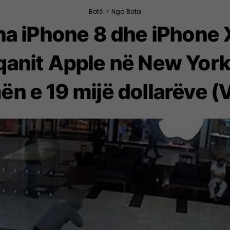
Botë
>
Nga Bota
ona iPhone 8 dhe iPhone 
anit Apple në New York,
n e 19 mijë dollarëve (