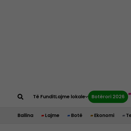
Të Fundit
Lajme lokale
Botërori 2026
Ballina
Lajme
Botë
Ekonomi
T