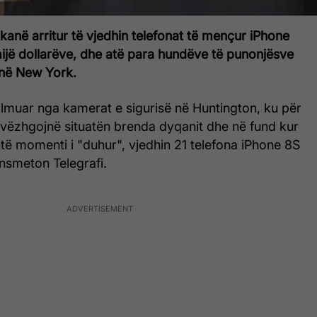
kanë arritur të vjedhin telefonat të mençur iPhone
mijë dollarëve, dhe atë para hundëve të punonjësve
 në New York.
 filmuar nga kamerat e sigurisë në Huntington, ku për
 vëzhgojnë situatën brenda dyqanit dhe në fund kur
të momenti i "duhur", vjedhin 21 telefona iPhone 8S
nsmeton Telegrafi.