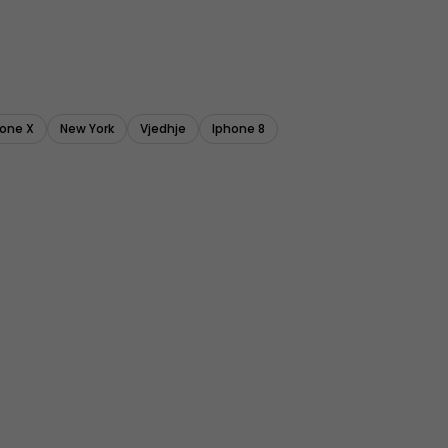
hone X
New York
Vjedhje
Iphone 8