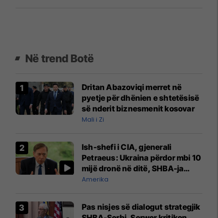
Në trend Botë
Dritan Abazoviqi merret në
pyetje për dhënien e shtetësisë
së nderit biznesmenit kosovar
Mali i Zi
Ish-shefi i CIA, gjenerali
Petraeus: Ukraina përdor mbi 10
mijë dronë në ditë, SHBA-ja
mbetet shumë prapa në
Amerika
prodhim
Pas nisjes së dialogut strategjik
SHBA-Serbi, Serwer kritikon