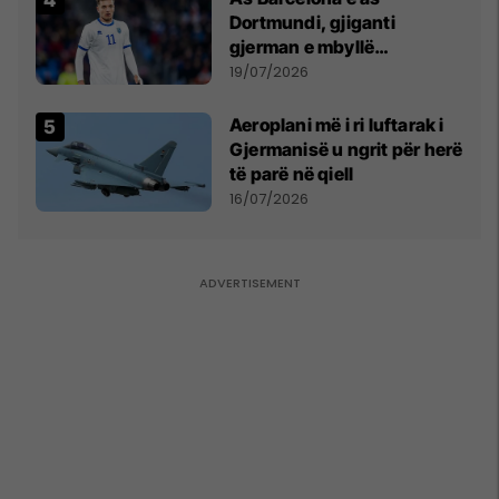
Dortmundi, gjiganti
gjerman e mbyllë
marrëveshjen për Fisnik
19/07/2026
Asllanin
Aeroplani më i ri luftarak i
Gjermanisë u ngrit për herë
të parë në qiell
16/07/2026