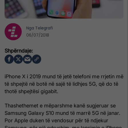
Nga
Telegrafi
06/07/2018
iPhone X i 2019 mund të jetë telefoni me rrjetin më
të shpejtë në botë në sajë të lidhjes 5G, që do të
thotë shpejtësi gigabit.
Thashethemet e mëparshme kanë sugjeruar se
Samsung Galaxy S10 mund të marrë 5G në janar.
Por Apple duken të vendosur për të ndjekur
Samsung, për një ndryshim, me lansimin e iPhone