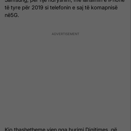
të tyre për 2019 si telefonin e saj të komapnisë
në5G.
Kjo thashetheme vjen nga burimi Digitimes, që