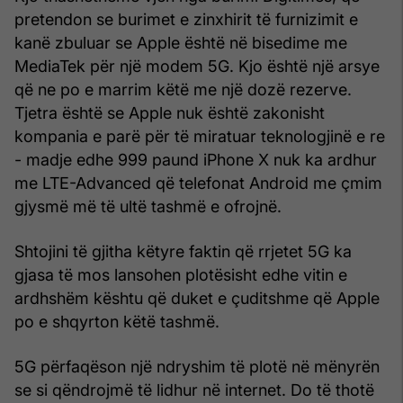
pretendon se burimet e zinxhirit të furnizimit e
kanë zbuluar se Apple është në bisedime me
MediaTek për një modem 5G. Kjo është një arsye
që ne po e marrim këtë me një dozë rezerve.
Tjetra është se Apple nuk është zakonisht
kompania e parë për të miratuar teknologjinë e re
- madje edhe 999 paund iPhone X nuk ka ardhur
me LTE-Advanced që telefonat Android me çmim
gjysmë më të ultë tashmë e ofrojnë.
Shtojini të gjitha këtyre faktin që rrjetet 5G ka
gjasa të mos lansohen plotësisht edhe vitin e
ardhshëm kështu që duket e çuditshme që Apple
po e shqyrton këtë tashmë.
5G përfaqëson një ndryshim të plotë në mënyrën
se si qëndrojmë të lidhur në internet. Do të thotë