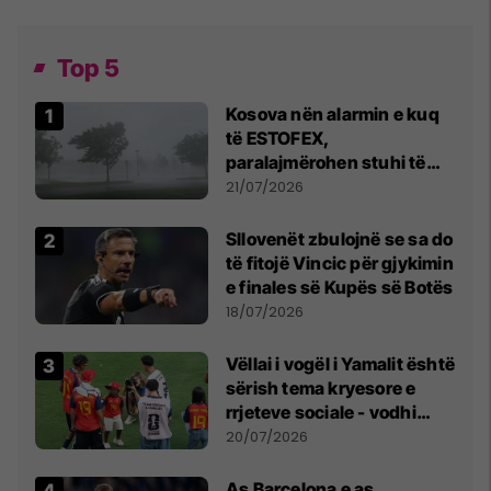
Top 5
Kosova nën alarmin e kuq
të ESTOFEX,
paralajmërohen stuhi të
fuqishme me breshër dhe
21/07/2026
erëra të forta
Sllovenët zbulojnë se sa do
të fitojë Vincic për gjykimin
e finales së Kupës së Botës
18/07/2026
Vëllai i vogël i Yamalit është
sërish tema kryesore e
rrjeteve sociale - vodhi
vëmendjen pas finales së
20/07/2026
Kupës së Botës
As Barcelona e as