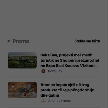
Promo
Reklamo këtu
Baks Bay, projekti me i madh
turistik në Shqipëri prezantohet
ne Expo Real Kosova: Vizitoni
shtandin dhe zbuloni
Baks Bay
mundësitë e investimit
Ananas Impex sjell në treg
produkte të reja për çdo shije
dhe gatim
Ananas Impex