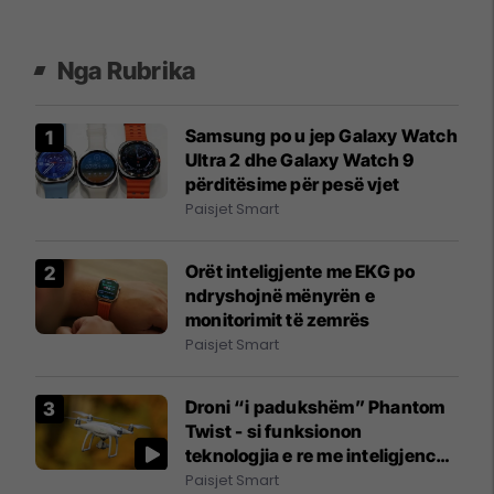
Nga Rubrika
Samsung po u jep Galaxy Watch
Ultra 2 dhe Galaxy Watch 9
përditësime për pesë vjet
Paisjet Smart
Orët inteligjente me EKG po
ndryshojnë mënyrën e
monitorimit të zemrës
Paisjet Smart
Droni “i padukshëm” Phantom
Twist - si funksionon
teknologjia e re me inteligjencë
artificiale
Paisjet Smart