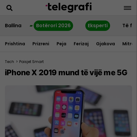
Ballina
Botërori 2026
Eksperti
Të fu
Prishtina
Prizreni
Peja
Ferizaj
Gjakova
Mitrov
Tech
>
Paisjet Smart
iPhone X 2019 mund të vijë me 5G