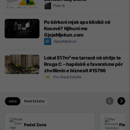
Plan B
Po kërkoni mjek apo klinikë në
Kosovë? Njihuni me
GjejeMjekun.com
GjejeMjekun
Lokal 517m² me tarracë në shitje te
Rruga C – hapësirë e favorshme për
zhvillimin e biznesit #15796
Pro Real Estate
Jobs
Real Estate
Padel Zone
Flex 