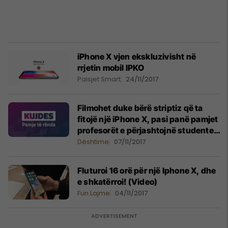
iPhone X vjen ekskluzivisht në
rrjetin mobil IPKO
Paisjet Smart
24/11/2017
Filmohet duke bërë striptiz që ta
fitojë një iPhone X, pasi panë pamjet
profesorët e përjashtojnë studenten
nga fakulteti (Video, +18)
Dështime
07/11/2017
Fluturoi 16 orë për një Iphone X, dhe
e shkatërroi! (Video)
Fun Lajme
04/11/2017