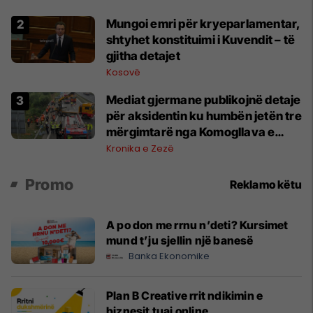
Mungoi emri për kryeparlamentar,
shtyhet konstituimi i Kuvendit – të
gjitha detajet
Kosovë
Mediat gjermane publikojnë detaje
për aksidentin ku humbën jetën tre
mërgimtarë nga Komogllava e
Ferizajt
Kronika e Zezë
Promo
Reklamo këtu
A po don me rrnu n’deti? Kursimet
mund t’ju sjellin një banesë
Banka Ekonomike
Plan B Creative rrit ndikimin e
biznesit tuaj online