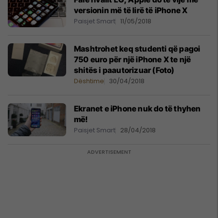
versionin më të lirë të iPhone X
Paisjet Smart
11/05/2018
Mashtrohet keq studenti që pagoi
750 euro për një iPhone X te një
shitës i paautorizuar (Foto)
Dështime
30/04/2018
Ekranet e iPhone nuk do të thyhen
më!
Paisjet Smart
28/04/2018