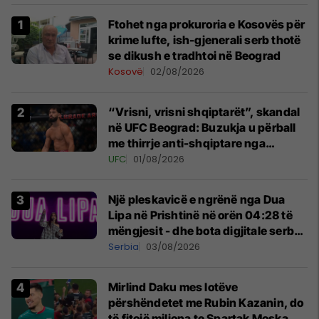
Ftohet nga prokuroria e Kosovës për
krime lufte, ish-gjenerali serb thotë
se dikush e tradhtoi në Beograd
Kosovë
02/08/2026
“Vrisni, vrisni shqiptarët”, skandal
në UFC Beograd: Buzukja u përball
me thirrje anti-shqiptare nga
tribunat
UFC
01/08/2026
Një pleskavicë e ngrënë nga Dua
Lipa në Prishtinë në orën 04:28 të
mëngjesit - dhe bota digjitale serbe
shpall gjendjen e luftës
Serbia
03/08/2026
Mirlind Daku mes lotëve
përshëndetet me Rubin Kazanin, do
të fitojë miliona te Spartak Moska