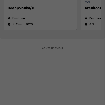
Recepsionist/e
Architect
Prishtine
Prishtinë
31 Gusht 2026
6 Shtator 