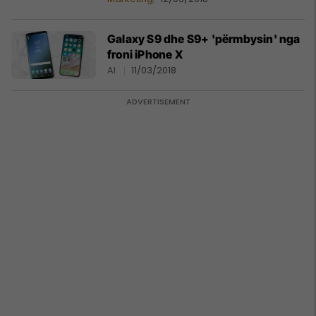
Galaxy S9 dhe S9+ 'përmbysin' nga
froni iPhone X
AI
11/03/2018