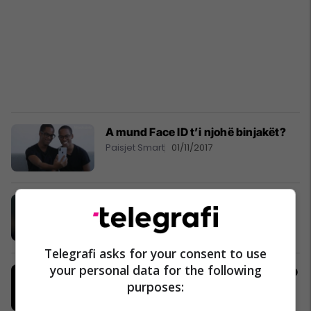
A mund Face ID t’i njohë binjakët?
Paisjet Smart
01/11/2017
Stabilizohet prodhimi i
komponentëve Face ID për iPhone X
Paisjet Smart
31/10/2017
Telegrafi asks for your consent to use
your personal data for the following
Apple demanton Bloomberg: Face ID
purposes:
për iPhone X është preciz
Paisjet Smart
26/10/2017