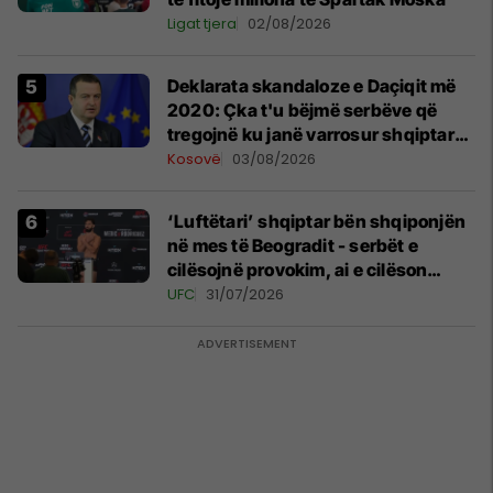
Ligat tjera
02/08/2026
​Deklarata skandaloze e Daçiqit më
2020: Çka t'u bëjmë serbëve që
tregojnë ku janë varrosur shqiptarët
në Serbi
Kosovë
03/08/2026
‘Luftëtari’ shqiptar bën shqiponjën
në mes të Beogradit - serbët e
cilësojnë provokim, ai e cilëson
simbol të identitetit
UFC
31/07/2026