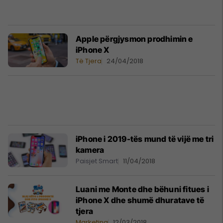
Apple përgjysmon prodhimin e
iPhone X
Të Tjera
24/04/2018
iPhone i 2019-tës mund të vijë me tri
kamera
Paisjet Smart
11/04/2018
Luani me Monte dhe bëhuni fitues i
iPhone X dhe shumë dhuratave të
tjera
Marketing
12/03/2018