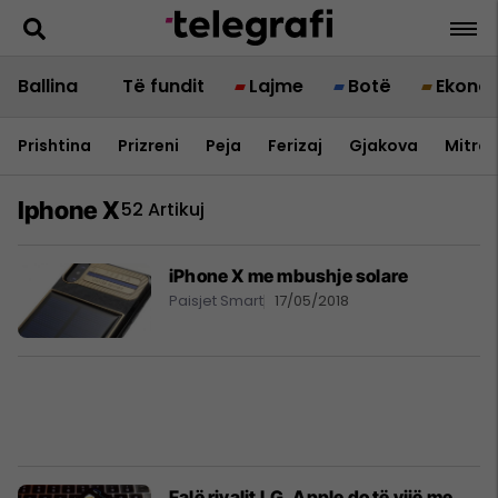
Ballina
Të fundit
Lajme
Botë
Ekono
Prishtina
Prizreni
Peja
Ferizaj
Gjakova
Mitrov
Iphone X
52 Artikuj
iPhone X me mbushje solare
Paisjet Smart
17/05/2018
Falë rivalit LG, Apple do të vijë me