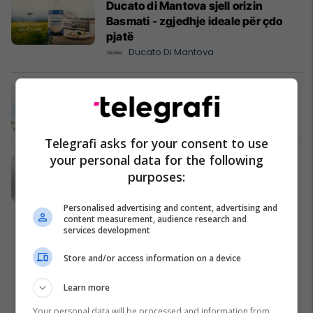
Ducato di Mantova sjell orizin
Basmati - zgjedhje ideale për çdo
pjatë
Ducato Di Mantova
Nga shtëpi pushimi në aset
investimi - Çfarë ofron Holiday In 2?
Edil Project
Telegrafi asks for your consent to use
your personal data for the following
Emona Center vjen me një pikë të re
purposes:
në Ferizaj me ofertat më të mira në
treg
Personalised advertising and content, advertising and
Emona Center
content measurement, audience research and
services development
Store and/or access information on a device
Learn more
Your personal data will be processed and information from