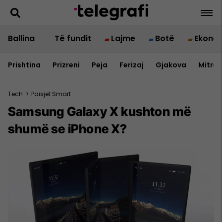
Ballina
Të fundit
Lajme
Botë
Ekono
Prishtina
Prizreni
Peja
Ferizaj
Gjakova
Mitrov
Tech
>
Paisjet Smart
Samsung Galaxy X kushton më
shumë se iPhone X?