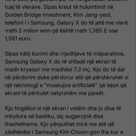
tuaj të vlerave. Sipas kreut të hulumtimit në
Golden Bridge Investment, Kim Jang-yeol,
telefoni i i Samsung, Galaxy X do të jetë me vlerë
rreth 2 milion won që është rreth 1,365 £ ose
1,561 euro.
Sipas këtij burimi dhe rrjedhjeve të mëparshme,
Samsung Galaxy X do të shfaqë një ekran të
madh kryesor me madhësi 7.3 inç. Kjo do të dal
në përdorim duke përdorur atë që përshkruhet si
një teknologji e "muskujve artificialë" që lejon që
ekrani të përkulet natyrshëm me pjesët.
Kjo tingëllon si një ekran i vetëm dhe jo disa të
mbyllura së bashku, siç sugjerojnë disa
thashetheme. Kjo përputhet mirë me atë që
zëdhënësi i Samsung Kim Choon-gon tha kur e