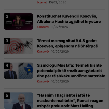
Lajme
10/02/2026
Konstituohet Kuvendi i Kosovës,
Albulena Haxhiu zgjidhet kryetare
Kosovë
11/02/2026
Tërmet me magnitudë 4.8 godet
Kosovën, epiqendra në Shtërpcë
Kosovë
10/02/2026
Sizmologu Mustafa: Tërmeti kishte
potencial për të rrezikuar qytetarët
dhe për të shkaktuar dëme materiale
Kosovë
10/02/2026
"Hashim Thaçi ishte i aftë të
maskonte realitetin", Rama i reagon
ashpër prokurorit Matt Halling