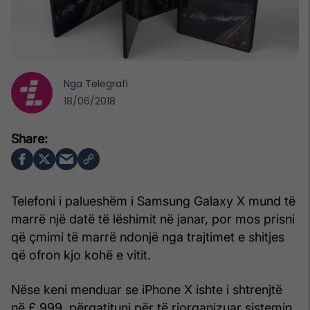
Nga
Telegrafi
18/06/2018
Telefoni i palueshëm i Samsung Galaxy X mund të
marrë një datë të lëshimit në janar, por mos prisni
që çmimi të marrë ndonjë nga trajtimet e shitjes
që ofron kjo kohë e vitit.
Nëse keni menduar se iPhone X ishte i shtrenjtë
në £ 999, përgatituni për të riorganizuar sistemin