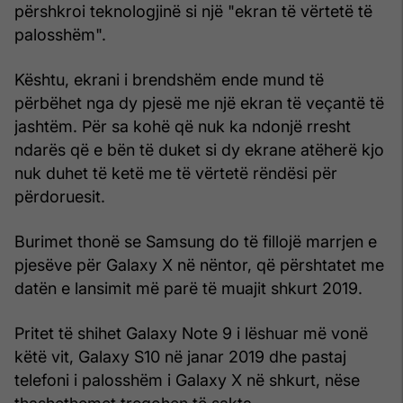
përshkroi teknologjinë si një "ekran të vërtetë të
palosshëm".
Kështu, ekrani i brendshëm ende mund të
përbëhet nga dy pjesë me një ekran të veçantë të
jashtëm. Për sa kohë që nuk ka ndonjë rresht
ndarës që e bën të duket si dy ekrane atëherë kjo
nuk duhet të ketë me të vërtetë rëndësi për
përdoruesit.
Burimet thonë se Samsung do të fillojë marrjen e
pjesëve për Galaxy X në nëntor, që përshtatet me
datën e lansimit më parë të muajit shkurt 2019.
Pritet të shihet Galaxy Note 9 i lëshuar më vonë
këtë vit, Galaxy S10 në janar 2019 dhe pastaj
telefoni i palosshëm i Galaxy X në shkurt, nëse