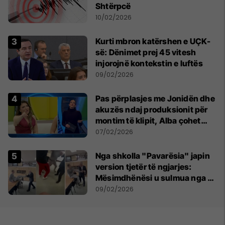
Shtërpcë
10/02/2026
Kurti mbron katërshen e UÇK-
së: Dënimet prej 45 vitesh
injorojnë kontekstin e luftës
09/02/2026
Pas përplasjes me Jonidën dhe
akuzës ndaj produksionit për
montim të klipit, Alba çohet
dhe dëshiron të largohet nga
07/02/2026
Big Brother VIP Kosova 4
Nga shkolla "Pavarësia" japin
version tjetër të ngjarjes:
Mësimdhënësi u sulmua nga 10
nxënës, reagoi në vetëmbrojtje
09/02/2026