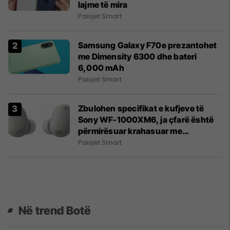
lajme të mira
Paisjet Smart
Samsung Galaxy F70e prezantohet
me Dimensity 6300 dhe bateri
6,000 mAh
Paisjet Smart
Zbulohen specifikat e kufjeve të
Sony WF-1000XM6, ja çfarë është
përmirësuar krahasuar me
gjeneratën e mëparshme
Paisjet Smart
Në trend Botë