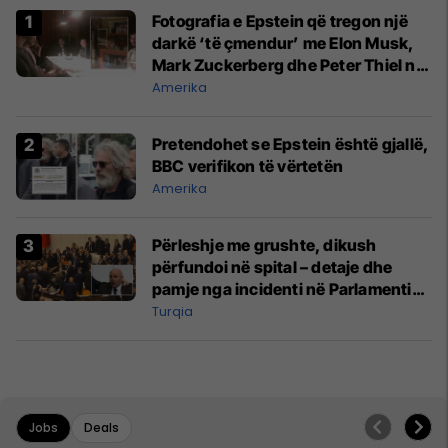
Fotografia e Epstein që tregon një
darkë ‘të çmendur’ me Elon Musk,
Mark Zuckerberg dhe Peter Thiel në
vitin 2015
Amerika
Pretendohet se Epstein është gjallë,
BBC verifikon të vërtetën
Amerika
Përleshje me grushte, dikush
përfundoi në spital – detaje dhe
pamje nga incidenti në Parlamentin
e Turqisë
Turqia
Jobs
Deals