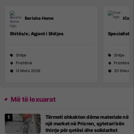
Berisha Home
iCore
Shitës/e; Agjent i Shitjes
Specialist i 
Shitje
Shitje
Prishtinë
Prishtinë
13 Mars 2026
20 Shkurt
Më të lexuarat
Tërmeti shkakton dëme materiale në
një market në Prizren, qytetari bën
thirrje për qetësi dhe solidaritet