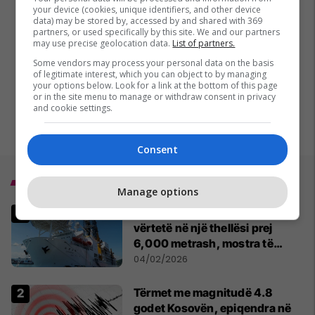
your device (cookies, unique identifiers, and other device
data) may be stored by, accessed by and shared with 369
partners, or used specifically by this site. We and our partners
may use precise geolocation data.
List of partners.
Some vendors may process your personal data on the basis
of legitimate interest, which you can object to by managing
your options below. Look for a link at the bottom of this page
or in the site menu to manage or withdraw consent in privacy
and cookie settings.
Consent
Top 5
Manage options
Japonezët gjejnë thesar të
vërtetë në një thellësi prej
6,000 metrash, mostra të
mineraleve të rralla
04/02/2026
Tërmet me magnitudë 4.8
godet Kosovën, epiqendra në