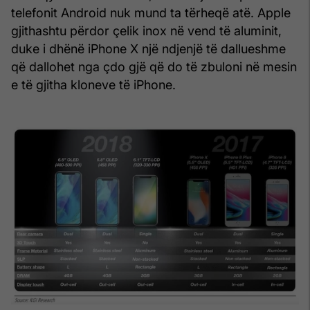
telefonit Android nuk mund ta tërheqë atë. Apple
gjithashtu përdor çelik inox në vend të aluminit,
duke i dhënë iPhone X një ndjenjë të dallueshme
që dallohet nga çdo gjë që do të zbuloni në mesin
e të gjitha kloneve të iPhone.