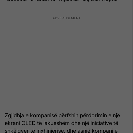
Zgjidhja e kompanisë përfshin përdorimin e një
ekrani OLED të lakueshëm dhe një iniciativë të
shkëlqyer të inxhinierisë, dhe asnjë kompani e