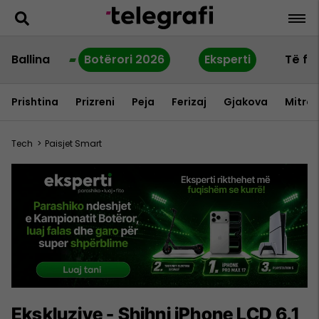
Ballina
Botërori 2026
Eksperti
Të fu
Prishtina
Prizreni
Peja
Ferizaj
Gjakova
Mitrov
Tech
>
Paisjet Smart
Ekskluzive - Shihni iPhone LCD 6.1