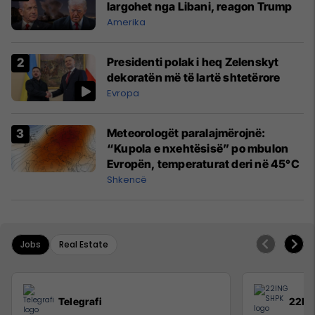
largohet nga Libani, reagon Trump
Amerika
Presidenti polak i heq Zelenskyt
dekoratën më të lartë shtetërore
Evropa
Meteorologët paralajmërojnë:
“Kupola e nxehtësisë” po mbulon
Evropën, temperaturat deri në 45°C
Shkencë
Jobs
Real Estate
Telegrafi
22IN