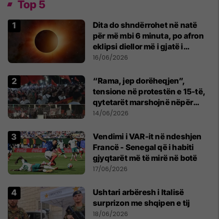
Top 5
Dita do shndërrohet në natë
për më mbi 6 minuta, po afron
eklipsi diellor më i gjatë i
shekullit të 21-të
16/06/2026
“Rama, jep dorëheqjen”,
tensione në protestën e 15-të,
qytetarët marshojnë nëpër
kryeqytet
14/06/2026
Vendimi i VAR-it në ndeshjen
Francë - Senegal që i habiti
gjyqtarët më të mirë në botë
17/06/2026
Ushtari arbëresh i Italisë
surprizon me shqipen e tij
18/06/2026