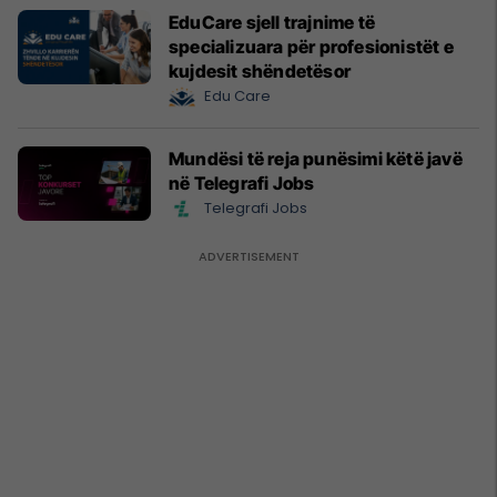
EduCare sjell trajnime të
specializuara për profesionistët e
kujdesit shëndetësor
Edu Care
Mundësi të reja punësimi këtë javë
në Telegrafi Jobs
Telegrafi Jobs