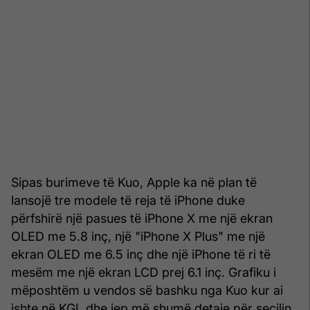
Sipas burimeve të Kuo, Apple ka në plan të
lansojë tre modele të reja të iPhone duke
përfshirë një pasues të iPhone X me një ekran
OLED me 5.8 inç, një "iPhone X Plus" me një
ekran OLED me 6.5 inç dhe një iPhone të ri të
mesëm me një ekran LCD prej 6.1 inç. Grafiku i
mëposhtëm u vendos së bashku nga Kuo kur ai
ishte në KGI, dhe jep më shumë detaje për secilin