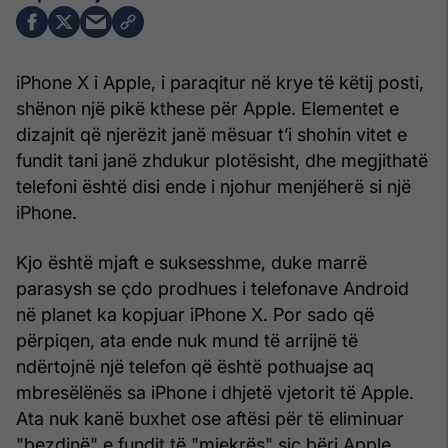
iPhone X i Apple, i paraqitur në krye të këtij posti,
shënon një pikë kthese për Apple. Elementet e
dizajnit që njerëzit janë mësuar t’i shohin vitet e
fundit tani janë zhdukur plotësisht, dhe megjithatë
telefoni është disi ende i njohur menjëherë si një
iPhone.
Kjo është mjaft e suksesshme, duke marrë
parasysh se çdo prodhues i telefonave Android
në planet ka kopjuar iPhone X. Por sado që
përpiqen, ata ende nuk mund të arrijnë të
ndërtojnë një telefon që është pothuajse aq
mbresëlënës sa iPhone i dhjetë vjetorit të Apple.
Ata nuk kanë buxhet ose aftësi për të eliminuar
"bezdinë" e fundit të "mjekrës" siç bëri Apple.