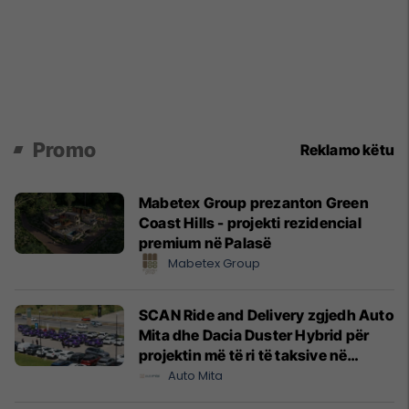
Promo
Reklamo këtu
Mabetex Group prezanton Green
Coast Hills - projekti rezidencial
premium në Palasë
Mabetex Group
SCAN Ride and Delivery zgjedh Auto
Mita dhe Dacia Duster Hybrid për
projektin më të ri të taksive në
Prishtinë
Auto Mita