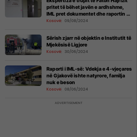
Ekspertiza e trupit të Faton Hajrizit
pritet të bëhet javën e ardhshme,
IML pret dokumentet dhe raportin e
autopsisë nga Serbia
Kosovë
09/08/2024
Sërish zjarr në objektin e Institutit të
Mjekësisë Ligjore
Kosovë
30/06/2024
Raporti i IML-së: Vdekja e 4-vjeçares
në Gjakovë ishte natyrore, familja
nuk e beson
Kosovë
08/06/2024