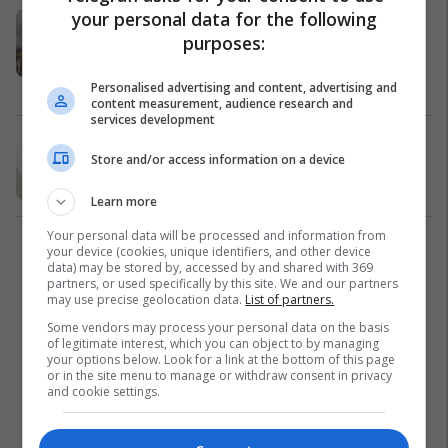
your personal data for the following
Zjarri në IML, Haliti: I gjithë
purposes:
dokumentacioni i djegur ekziston
edhe në formën digjitale
Kosovë
21/11/2023
Personalised advertising and content, advertising and
content measurement, audience research and
services development
Zjarri në zyrat e IML-së, reagon
Store and/or access information on a device
Ministria e Drejtësisë
Kosovë
21/11/2023
Learn more
Your personal data will be processed and information from
your device (cookies, unique identifiers, and other device
2
data) may be stored by, accessed by and shared with 369
partners, or used specifically by this site. We and our partners
may use precise geolocation data.
List of partners.
Some vendors may process your personal data on the basis
of legitimate interest, which you can object to by managing
your options below. Look for a link at the bottom of this page
or in the site menu to manage or withdraw consent in privacy
and cookie settings.