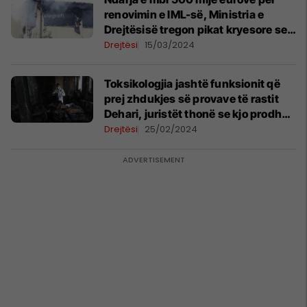
renovimin e IML-së, Ministria e
Drejtësisë tregon pikat kryesore se
ku do të investojnë
Drejtësi
15/03/2024
Toksikologjia jashtë funksionit që
prej zhdukjes së provave të rastit
Dehari, juristët thonë se kjo prodhon
pasoja
Drejtësi
25/02/2024