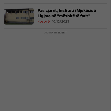
Pas zjarrit, Instituti i Mjekësisë
Ligjore në "mëshirë të fatit"
Kosovë
10/12/2023