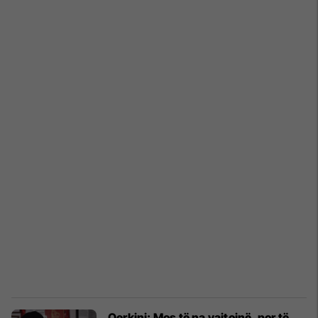
Qerkini: Mos të na vajtojnë, por të