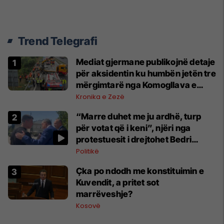
Trend Telegrafi
Mediat gjermane publikojnë detaje
për aksidentin ku humbën jetën tre
mërgimtarë nga Komogllava e
Ferizajt
Kronika e Zezë
“Marre duhet me ju ardhë, turp
për votat që i keni”, njëri nga
protestuesit i drejtohet Bedri
Hamzës
Politikë
Çka po ndodh me konstituimin e
Kuvendit, a pritet sot
marrëveshje?
Kosovë