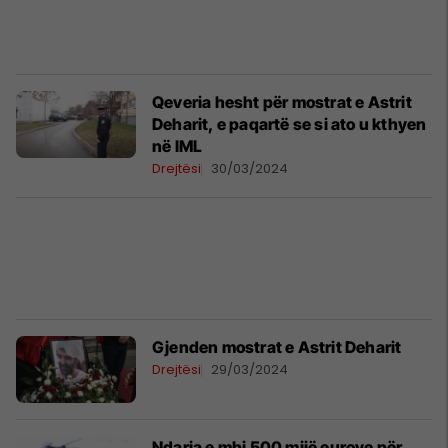
Qeveria hesht për mostrat e Astrit
Deharit, e paqartë se si ato u kthyen
në IML
Drejtësi
30/03/2024
Gjenden mostrat e Astrit Deharit
Drejtësi
29/03/2024
Ndarja e mbi 500 mijë eurove për