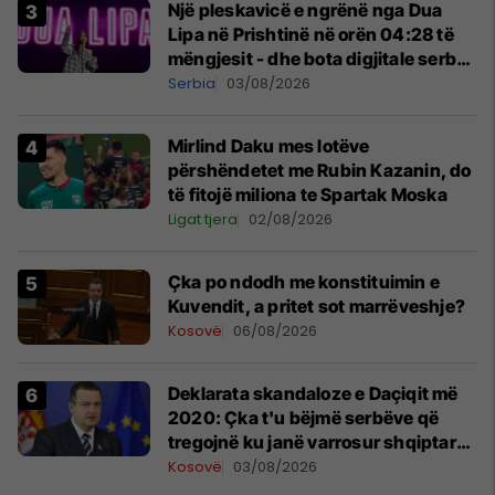
Një pleskavicë e ngrënë nga Dua
Lipa në Prishtinë në orën 04:28 të
mëngjesit - dhe bota digjitale serbe
shpall gjendjen e luftës
Serbia
03/08/2026
Mirlind Daku mes lotëve
përshëndetet me Rubin Kazanin, do
të fitojë miliona te Spartak Moska
Ligat tjera
02/08/2026
Çka po ndodh me konstituimin e
Kuvendit, a pritet sot marrëveshje?
Kosovë
06/08/2026
​Deklarata skandaloze e Daçiqit më
2020: Çka t'u bëjmë serbëve që
tregojnë ku janë varrosur shqiptarët
në Serbi
Kosovë
03/08/2026