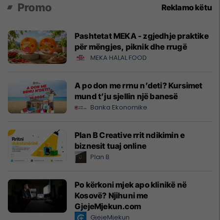
Promo
Reklamo këtu
Pashtetat MEKA - zgjedhje praktike
për mëngjes, piknik dhe rrugë
MEKA HALAL FOOD
A po don me rrnu n’deti? Kursimet
mund t’ju sjellin një banesë
Banka Ekonomike
Plan B Creative rrit ndikimin e
biznesit tuaj online
Plan B
Po kërkoni mjek apo klinikë në
Kosovë? Njihuni me
GjejeMjekun.com
GjejeMjekun