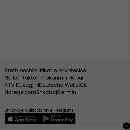
Rreth nesh
Politikat e Privatësisë
Na Kontaktoni
Prokurimi i Hapur
RTV Dukagjini
Deutsche Welle
ICK
Ndreqe.com
Shkabaj
Germin
Shkarkoje aplikacionin e Telegrafit
×