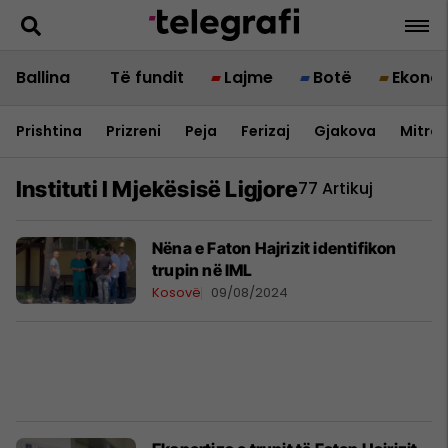
Ballina
Të fundit
Lajme
Botë
Ekono
Prishtina
Prizreni
Peja
Ferizaj
Gjakova
Mitrov
Instituti I Mjekësisë Ligjore
77 Artikuj
Nëna e Faton Hajrizit identifikon
trupin në IML
Kosovë
09/08/2024