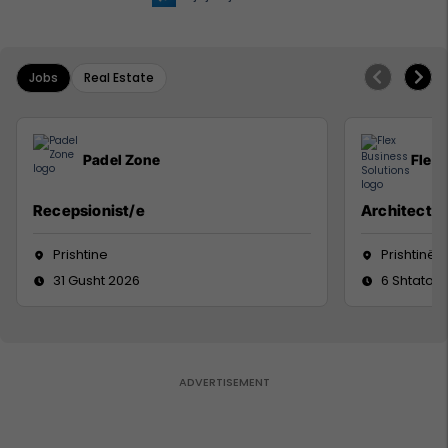
Jobs
Real Estate
Padel Zone
Flex 
Recepsionist/e
Architect
Prishtine
Prishtinë
31 Gusht 2026
6 Shtator 