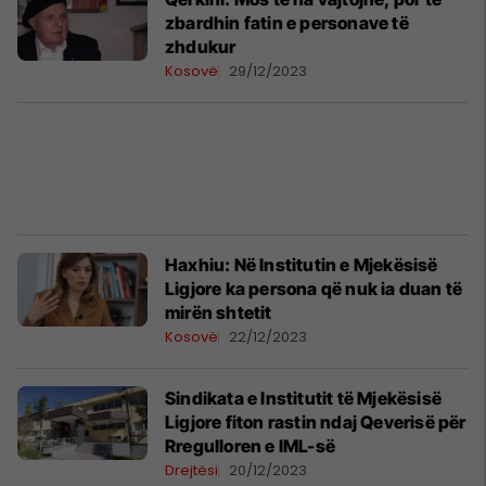
zbardhin fatin e personave të
zhdukur
Kosovë
29/12/2023
Haxhiu: Në Institutin e Mjekësisë
Ligjore ka persona që nuk ia duan të
mirën shtetit
Kosovë
22/12/2023
Sindikata e Institutit të Mjekësisë
Ligjore fiton rastin ndaj Qeverisë për
Rregulloren e IML-së
Drejtësi
20/12/2023