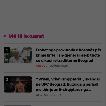
Më të lexuarat
Ftohet nga prokuroria e Kosovës për
krime lufte, ish-gjenerali serb thotë
se dikush e tradhtoi në Beograd
Kosovë
02/08/2026
“Vrisni, vrisni shqiptarët”, skandal
në UFC Beograd: Buzukja u përball
me thirrje anti-shqiptare nga
tribunat
UFC
01/08/2026