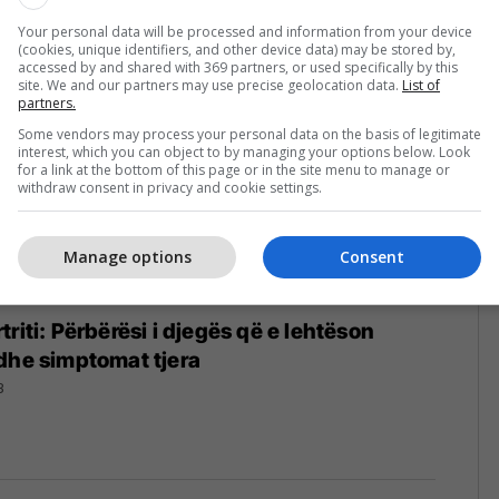
Your personal data will be processed and information from your device
(cookies, unique identifiers, and other device data) may be stored by,
accessed by and shared with 369 partners, or used specifically by this
site. We and our partners may use precise geolocation data.
List of
partners.
Some vendors may process your personal data on the basis of legitimate
interest, which you can object to by managing your options below. Look
for a link at the bottom of this page or in the site menu to manage or
withdraw consent in privacy and cookie settings.
Manage options
Consent
riti: Përbërësi i djegës që e lehtëson
dhe simptomat tjera
8