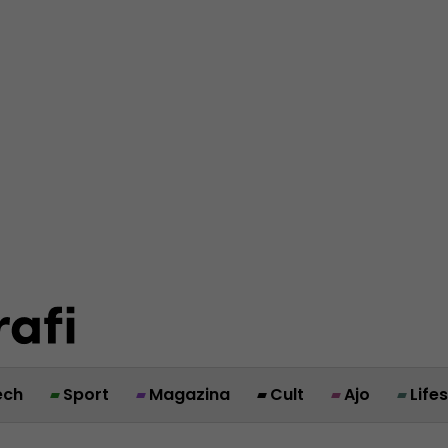
ech
Sport
Magazina
Cult
Ajo
Life