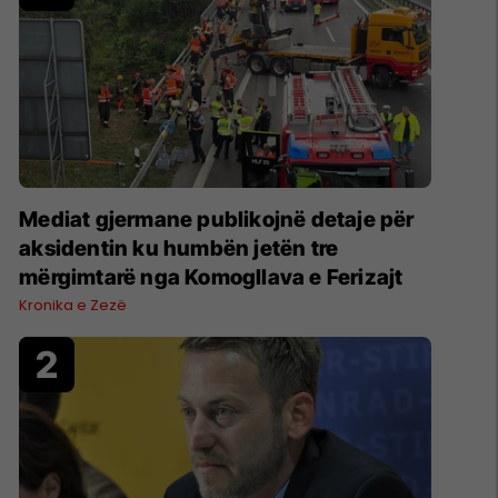
Mediat gjermane publikojnë detaje për
aksidentin ku humbën jetën tre
mërgimtarë nga Komogllava e Ferizajt
Kronika e Zezë