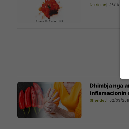
Nutricion
26/11/2018
Dhimbja nga art
inflamacionin 
Shëndeti
02/03/201