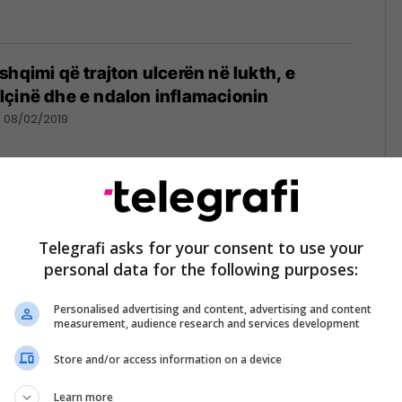
shqimi që trajton ulcerën në lukth, e
çinë dhe e ndalon inflamacionin
08/02/2019
anë quajtur ‘bima e përjetësisë’, shkenca i
et shëruese të aloe veras
Telegrafi asks for your consent to use your
personal data for the following purposes:
09/01/2019
Personalised advertising and content, advertising and content
measurement, audience research and services development
Store and/or access information on a device
hehura në ushqimet e ‘shëndetshme’ që
tojnë sëmundje
Learn more