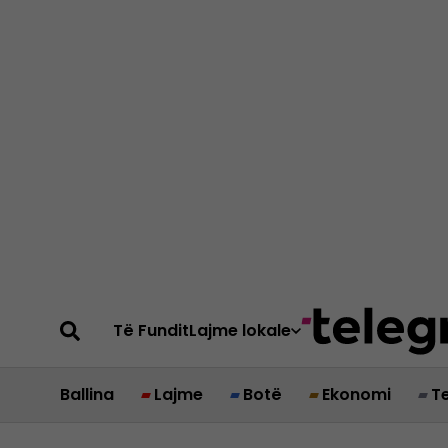
Të Fundit
Lajme lokale
Ballina
Lajme
Botë
Ekonomi
T