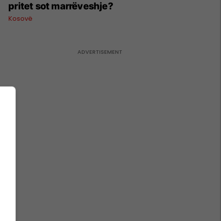
pritet sot marrëveshje?
Kosovë