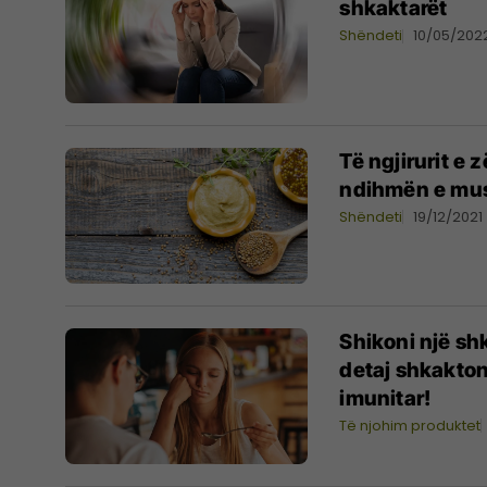
shkaktarët
Shëndeti
10/05/202
Të ngjirurit e
ndihmën e must
Shëndeti
19/12/2021
Shikoni një shk
detaj shkakton
imunitar!
Të njohim produktet