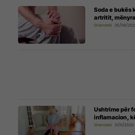
Soda e bukës k
artritit, 
Shëndeti
25/08/202
Ushtrime për fo
inflamacion, k
Shëndeti
21/11/2020