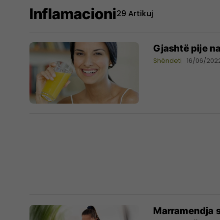
Inflamacioni
29 Artikuj
Gjashtë pije n
Shëndeti
16/06/202
Marramendja s