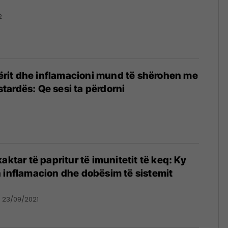
2
 zërit dhe inflamacioni mund të shërohen me
ardës: Qe sesi ta përdorni
aktar të papritur të imunitetit të keq: Ky
 inflamacion dhe dobësim të sistemit
23/09/2021