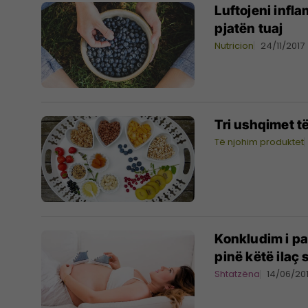
Luftojeni infl
pjatën tuaj
Nutricion
24/11/2017
Tri ushqimet të
Të njohim produktet
Konkludim i p
pinë këtë ilaç
Shtatzëna
14/06/20