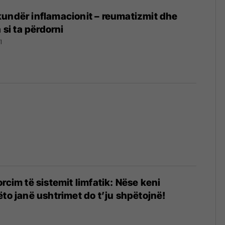
undër inflamacionit – reumatizmit dhe
mënyra si ta përdorni
1
rcim të sistemit limfatik: Nëse keni
ëto janë ushtrimet do t’ju shpëtojnë!