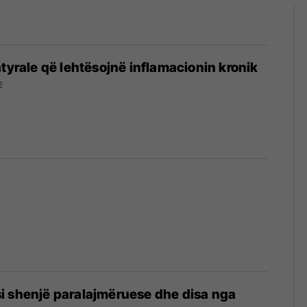
atyrale që lehtësojnë inflamacionin kronik
2
i shenjë paralajmëruese dhe disa nga