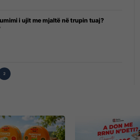
mimi i ujit me mjaltë në trupin tuaj?
7
2