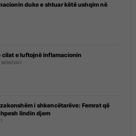
amacionin duke e shtuar këtë ushqim në
 cilat e luftojnë inflamacionin
18/09/2017
azakonshëm i shkencëtarëve: Femrat që
 shpesh lindin djem
17