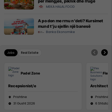
për mëngjes, piknik dhe rrugë
MEKA HALAL FOOD
A po don me rrnu n’deti? Kursimet
mund t’ju sjellin një banesë
Banka Ekonomike
Jobs
Real Estate
Padel Zone
Flex 
Recepsionist/e
Architect
Prishtine
Prishtinë
31 Gusht 2026
6 Shtator 