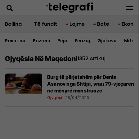
Ballina
Të fundit
Lajme
Botë
Ekono
Prishtina
Prizreni
Peja
Ferizaj
Gjakova
Mitrov
Gjyqësia Në Maqedoni
1352 Artikuj
Burg të përjetshëm për Denis
Asanov nga Shtipi, vrau 79-vjeçaren
në mënyrë monstruoze
Gjyqësi
28/04/2026