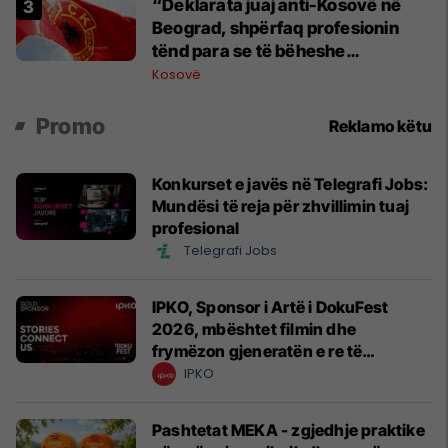
“Deklarata juaj anti-Kosovë në
Beograd, shpërfaq profesionin
tënd para se të bëheshe
president”, OVL e UÇK-së i reagon
Kosovë
Zelenskyt
Promo
Reklamo këtu
Konkurset e javës në Telegrafi Jobs:
Mundësi të reja për zhvillimin tuaj
profesional
Telegrafi Jobs
IPKO, Sponsor i Artë i DokuFest
2026, mbështet filmin dhe
frymëzon gjeneratën e re të
krijuesve
IPKO
Pashtetat MEKA - zgjedhje praktike