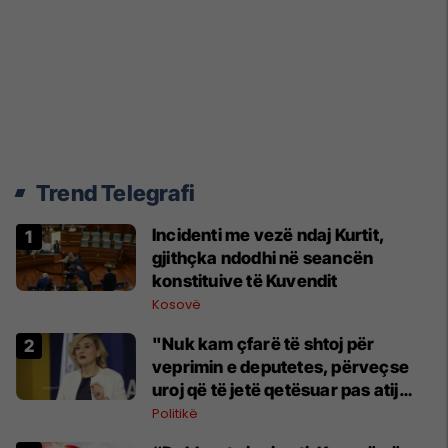
Trend Telegrafi
Incidenti me vezë ndaj Kurtit,
gjithçka ndodhi në seancën
konstituive të Kuvendit
Kosovë
"Nuk kam çfarë të shtoj për
veprimin e deputetes, përveçse
uroj që të jetë qetësuar pas atij
momenti", reagon Kusari-Lila
Politikë