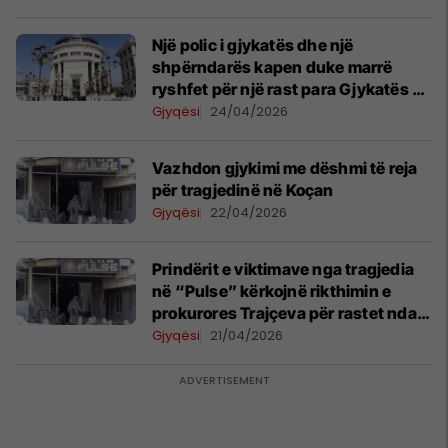
Një polic i gjykatës dhe një
shpërndarës kapen duke marrë
ryshfet për një rast para Gjykatës së
Apelit dhe Gjykatës së Lartë në
Gjyqësi
24/04/2026
Shkup
Vazhdon gjykimi me dëshmi të reja
për tragjedinë në Koçan
Gjyqësi
22/04/2026
Prindërit e viktimave nga tragjedia
në “Pulse” kërkojnë rikthimin e
prokurores Trajçeva për rastet ndaj
policëve
Gjyqësi
21/04/2026