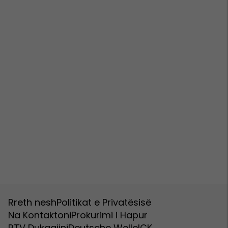
Rreth nesh
Politikat e Privatësisë
Na Kontaktoni
Prokurimi i Hapur
RTV Dukagjini
Deutsche Welle
ICK