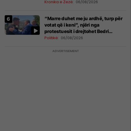
Ferizajt
Kronika e Zezë
06/08/2026
“Marre duhet me ju ardhë, turp për
votat që i keni”, njëri nga
protestuesit i drejtohet Bedri
Hamzës
Politikë
06/08/2026