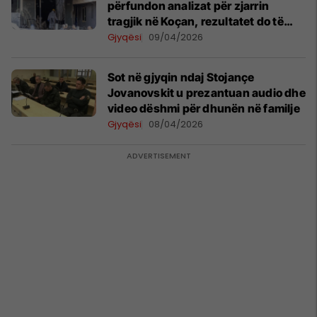
përfundon analizat për zjarrin
tragjik në Koçan, rezultatet do të
prezantohen në gjykatë
Gjyqësi
09/04/2026
Sot në gjyqin ndaj Stojançe
Jovanovskit u prezantuan audio dhe
video dëshmi për dhunën në familje
Gjyqësi
08/04/2026