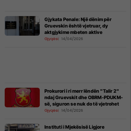
Gjykata Penale: Një dënim për
Gruevskin është vjetruar, dy
aktgjykime mbeten aktive
Gjyqësi
14/04/2026
Prokurori i ri merr lëndën "Talir 2"
ndaj Gruevskit dhe OBRM-PDUKM-
së, siguron se nuk do të vjetrohet
Gjyqësi
14/04/2026
Instituti i Mjekësisë Ligjore