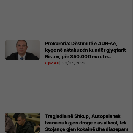
Prokuroria: Dëshmitë e ADN-së,
kyçe në aktakuzën kundër gjyqtarit
Ristov, për 350.000 eurot e
vendosura në mur
Gjyqësi
20/04/2026
Tragjedia në Shkup, Autopsia tek
Ivana nuk gjen drogë e as alkool, tek
Stojançe gjen kokainë dhe diazepam