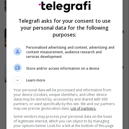
ndryshimet ligjore për uljen e
pagave të gjyqtarëve në Maqedoni
Gjyqësi
08/04/2026
Telegrafi asks for your consent to use
your personal data for the following
Dëshmi të reja për dhunën në familje
purposes:
që e ushtronte Jovanovski ndaj
bashkëshortes së tij Ivana
Personalised advertising and content, advertising and
Gjyqësi
02/04/2026
content measurement, audience research and
services development
"Grupi i Velesit", Gjykata e Apelit ua
Store and/or access information on a device
rrit dënimet 13 të akuzuarve për
abuzim seksual
Learn more
Gjyqësi
30/03/2026
Your personal data will be processed and information from
your device (cookies, unique identifiers, and other device
data) may be stored by, accessed by and shared with 369
partners, or used specifically by this site. We and our partners
3
may use precise geolocation data.
List of partners.
Some vendors may process your personal data on the basis
of legitimate interest, which you can object to by managing
your options below. Look for a link at the bottom of this page