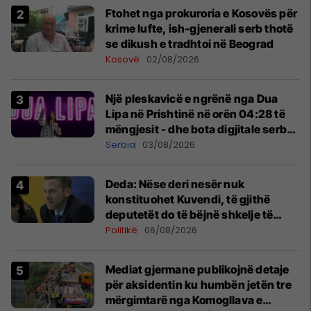
Ftohet nga prokuroria e Kosovës për
krime lufte, ish-gjenerali serb thotë
se dikush e tradhtoi në Beograd
Kosovë
02/08/2026
Një pleskavicë e ngrënë nga Dua
Lipa në Prishtinë në orën 04:28 të
mëngjesit - dhe bota digjitale serbe
shpall gjendjen e luftës
Serbia
03/08/2026
Deda: Nëse deri nesër nuk
konstituohet Kuvendi, të gjithë
deputetët do të bëjnë shkelje të
rëndë kushtetuese
Politikë
06/08/2026
Mediat gjermane publikojnë detaje
për aksidentin ku humbën jetën tre
mërgimtarë nga Komogllava e