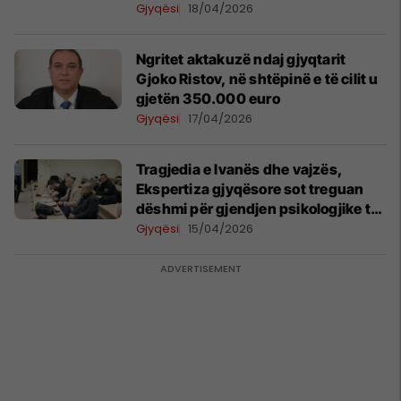
Gjyqësi
18/04/2026
Ngritet aktakuzë ndaj gjyqtarit
Gjoko Ristov, në shtëpinë e të cilit u
gjetën 350.000 euro
Gjyqësi
17/04/2026
Tragjedia e Ivanës dhe vajzës,
Ekspertiza gjyqësore sot treguan
dëshmi për gjendjen psikologjike të
viktimës
Gjyqësi
15/04/2026