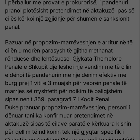
I përballur me provat e prokurorisë, i pandehuri
pranoi plotësisht pretendimet në aktakuzë, pas së
cilës kërkoi një zgjidhje për shumën e sanksionit
penal.
Bazuar në propozim-marrëveshjen e arritur në të
cilën u morën parasysh të gjitha rrethanat
rënduese dhe lehtësuese, Gjykata Themelore
Penale e Shkupit dje lëshoi një vendim me të cilin
e dënoi të pandehurin me një dënim efektiv me
burg prej 1 viti e 3 muajsh për veprën penale të
marrjes së rryshfetit për ndikim të paligjshëm
sipas nenit 359, paragrafi 7 i Kodit Penal.
Duke pranuar propozim-marrëveshjen, personi i
dënuar tani ka konfirmuar pretendimet në
aktakuzë sipas të cilave paratë e kërkuara kishin
për qëllim të ndikonin tek një gjyqtar specifik i
Gjykatës së Apelit në Shkup me anë të një ryshfeti