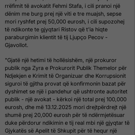
rrëfimit të avokatit Fehmi Stafa, i cili pranoi një
dënim me burg prej një viti e tre muajsh, sepse
mori ryshfet prej 50,000 eurosh, i cili supozohej
të ndikonte te gjyqtari Ristov që t'ia hiqte
paraburgimin klientit të tij Ljupço Pecov -
Gjavollot.
"Gjatë një hetimi të hollësishëm, një prokuror
publik nga Zyra e Prokurorit Publik Themelor për
Ndjekjen e Krimit të Organizuar dhe Korrupsionit
siguroi të gjitha provat që konfirmonin bazat për
dyshimet se një i pandehur që ushtronte autoritet
publik - një avokat - kërkoi një total prej 100,000
eurosh, dhe më 13.12.2025 mori drejtpërdrejt një
shumë prej 20,000 eurosh për të ndërmjetësuar
duke përdorur ndikimin e tij real mbi një gjyqtar të
Gjykatës së Apelit të Shkupit për të hequr një