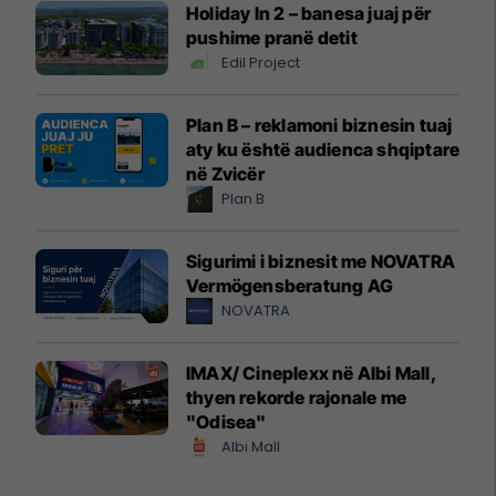
Holiday In 2 – banesa juaj për
pushime pranë detit
Edil Project
Plan B – reklamoni biznesin tuaj
aty ku është audienca shqiptare
në Zvicër
Plan B
Sigurimi i biznesit me NOVATRA
Vermögensberatung AG
NOVATRA
IMAX/ Cineplexx në Albi Mall,
thyen rekorde rajonale me
"Odisea"
Albi Mall