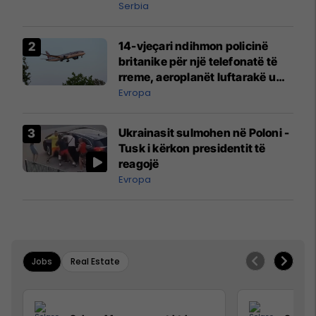
Serbia
14-vjeçari ndihmon policinë
britanike për një telefonatë të
rreme, aeroplanët luftarakë u
ngritën në ajër për të
Evropa
interceptuar fluturaken e Qatar
Airways që po shkonte drejt
Ukrainasit sulmohen në Poloni -
Mançesterit
Tusk i kërkon presidentit të
reagojë
Evropa
Jobs
Real Estate