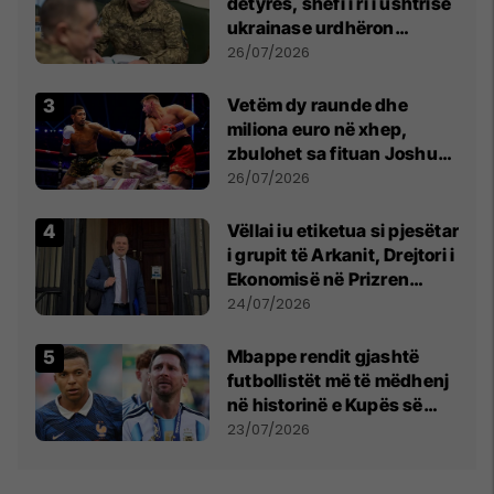
detyrës, shefi i ri i ushtrisë
ukrainase urdhëron
kontroll të madh
26/07/2026
Vetëm dy raunde dhe
miliona euro në xhep,
zbulohet sa fituan Joshua
e Prenga
26/07/2026
Vëllai iu etiketua si pjesëtar
i grupit të Arkanit, Drejtori i
Ekonomisë në Prizren
mohon pretendimet
24/07/2026
Mbappe rendit gjashtë
futbollistët më të mëdhenj
në historinë e Kupës së
Botës, Messi mbetet i dyti
23/07/2026