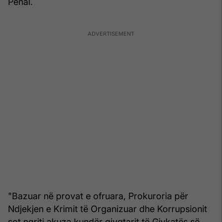
Penal.
"Bazuar në provat e ofruara, Prokuroria për
Ndjekjen e Krimit të Organizuar dhe Korrupsionit
sot ngriti akuza kundër gjyqtarit të Gjykatës së