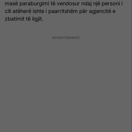
masë paraburgimi të vendosur ndaj një personi i
cili atëherë ishte i paarritshëm për agjencitë e
zbatimit të ligjit.