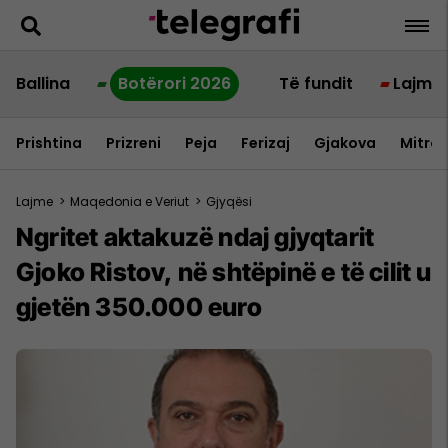
Ballina
Botërori 2026
Të fundit
Lajme
Prishtina
Prizreni
Peja
Ferizaj
Gjakova
Mitrov
Lajme
>
Maqedonia e Veriut
>
Gjyqësi
Ngritet aktakuzë ndaj gjyqtarit
Gjoko Ristov, në shtëpinë e të cilit u
gjetën 350.000 euro