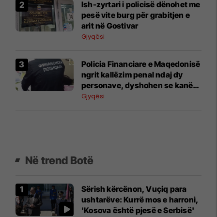
Ish-zyrtari i policisë dënohet me
pesë vite burg për grabitjen e
arit në Gostivar
Gjyqësi
Policia Financiare e Maqedonisë
ngrit kallëzim penal ndaj dy
personave, dyshohen se kanë
dëmtuar buxhetin e shtetit për
Gjyqësi
3.85 milionë denarë
Në trend Botë
Sërish kërcënon, Vuçiq para
ushtarëve: Kurrë mos e harroni,
'Kosova është pjesë e Serbisë'