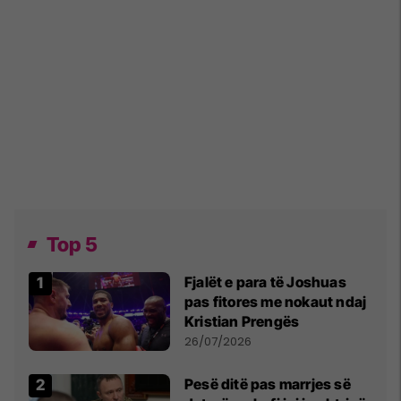
Top 5
Fjalët e para të Joshuas
pas fitores me nokaut ndaj
Kristian Prengës
26/07/2026
Pesë ditë pas marrjes së