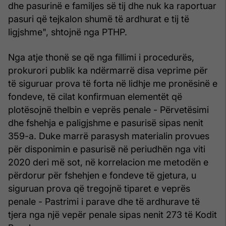
dhe pasurinë e familjes së tij dhe nuk ka raportuar
pasuri që tejkalon shumë të ardhurat e tij të
ligjshme", shtojnë nga PTHP.
Nga atje thonë se që nga fillimi i procedurës,
prokurori publik ka ndërmarrë disa veprime për
të siguruar prova të forta në lidhje me pronësinë e
fondeve, të cilat konfirmuan elementët që
plotësojnë thelbin e veprës penale - Përvetësimi
dhe fshehja e paligjshme e pasurisë sipas nenit
359-a. Duke marrë parasysh materialin provues
për disponimin e pasurisë në periudhën nga viti
2020 deri më sot, në korrelacion me metodën e
përdorur për fshehjen e fondeve të gjetura, u
siguruan prova që tregojnë tiparet e veprës
penale - Pastrimi i parave dhe të ardhurave të
tjera nga një vepër penale sipas nenit 273 të Kodit