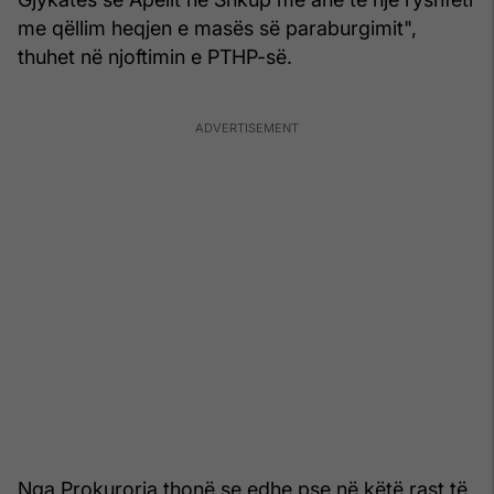
me qëllim heqjen e masës së paraburgimit",
thuhet në njoftimin e PTHP-së.
Nga Prokuroria thonë se edhe pse në këtë rast të