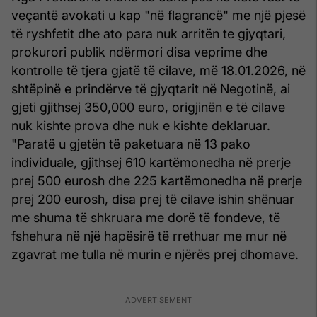
veçantë avokati u kap "në flagrancë" me një pjesë
të ryshfetit dhe ato para nuk arritën te gjyqtari,
prokurori publik ndërmori disa veprime dhe
kontrolle të tjera gjatë të cilave, më 18.01.2026, në
shtëpinë e prindërve të gjyqtarit në Negotinë, ai
gjeti gjithsej 350,000 euro, origjinën e të cilave
nuk kishte prova dhe nuk e kishte deklaruar.
"Paratë u gjetën të paketuara në 13 pako
individuale, gjithsej 610 kartëmonedha në prerje
prej 500 eurosh dhe 225 kartëmonedha në prerje
prej 200 eurosh, disa prej të cilave ishin shënuar
me shuma të shkruara me dorë të fondeve, të
fshehura në një hapësirë të rrethuar me mur në
zgavrat me tulla në murin e njërës prej dhomave.