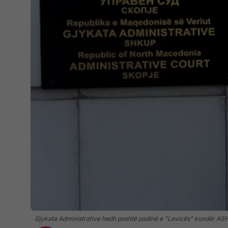
Gjykata Administrative hedh poshtë padinë e "Levicës" kundër A