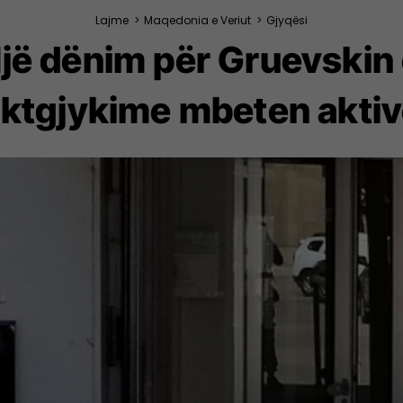
Lajme
>
Maqedonia e Veriut
>
Gjyqësi
jë dënim për Gruevskin 
ktgjykime mbeten akti