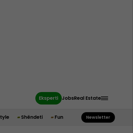
Eksperti
Jobs
Real Estate
style
Shëndeti
Fun
Newsletter