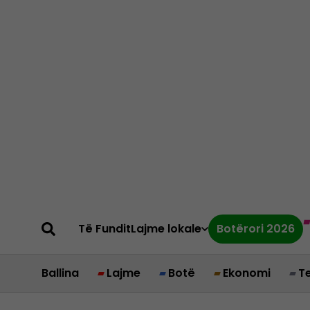
Të Fundit
Lajme lokale
Botërori 2026
Ballina
Lajme
Botë
Ekonomi
T