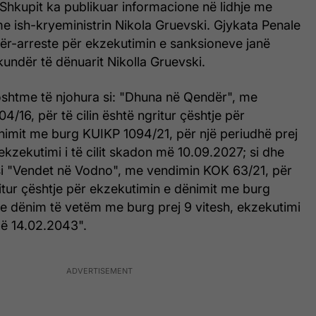
Shkupit ka publikuar informacione në lidhje me
me ish-kryeministrin Nikola Gruevski. Gjykata Penale
hër-arreste për ekzekutimin e sanksioneve janë
 kundër të dënuarit Nikolla Gruevski.
htme të njohura si: "Dhuna në Qendër", me
4/16, për të cilin është ngritur çështje për
nimit me burg KUIKP 1094/21, për një periudhë prej
 ekzekutimi i të cilit skadon më 10.09.2027; si dhe
 si "Vendet në Vodno", me vendimin KOK 63/21, për
ritur çështje për ekzekutimin e dënimit me burg
 dënim të vetëm me burg prej 9 vitesh, ekzekutimi
 më 14.02.2043".