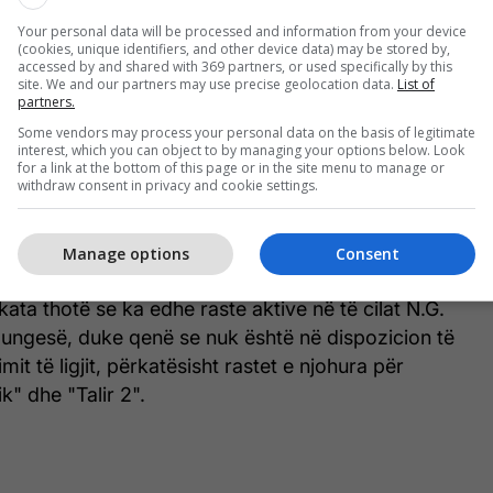
Kodi Penal. Konkretisht, me këtë vendim N.G.
Your personal data will be processed and information from your device
(cookies, unique identifiers, and other device data) may be stored by,
ër veprën penale të marrjes së shpërblimit për
accessed by and shared with 369 partners, or used specifically by this
shëm dhe dënohet me dënim me burg prej 2 vitesh, i
site. We and our partners may use precise geolocation data.
List of
partners.
 i detyrueshëm juridikisht që nga data 4.10.2018.
Some vendors may process your personal data on the basis of legitimate
arashkrimit për ekzekutimin e këtij vendimi është në
interest, which you can object to by managing your options below. Look
zitat e nenit 109 dhe nenit 111 i Kodit Penal,
for a link at the bottom of this page or in the site menu to manage or
withdraw consent in privacy and cookie settings.
024. Prandaj, gjykata sipas detyrës zyrtare lëshoi
rashkrim absolut për ekzekutimin e sanksionit",
nale.
Manage options
Consent
kata thotë se ka edhe raste aktive në të cilat N.G.
ungesë, duke qenë se nuk është në dispozicion të
it të ligjit, përkatësisht rastet e njohura për
ik" dhe "Talir 2".