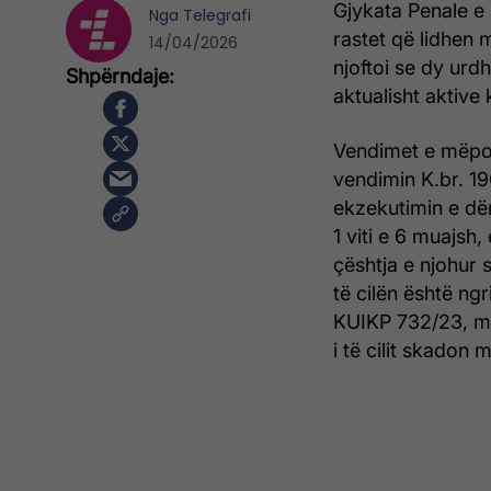
Gjykata Penale e 
Nga
Telegrafi
rastet që lidhen 
14/04/2026
njoftoi se dy urd
aktualisht aktive
Vendimet e mëpos
vendimin K.br. 190
ekzekutimin e dë
1 viti e 6 muajsh,
çështja e njohur
të cilën është ng
KUIKP 732/23, me
i të cilit skadon