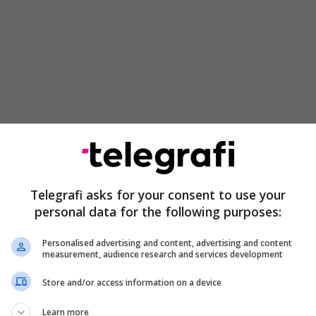
 të njëjtin rast është shqiptuar edhe një gjobë, e
Telegrafi asks for your consent to use your
bledhur, ajo është zëvendësuar me dënim me burg
personal data for the following purposes:
ekzekutimi i të cilit skadon më 14.02.2027".
Personalised advertising and content, advertising and content
measurement, audience research and services development
e njohur si "Tanku", me vendimin KOK 59/17, për të
ur çështje për ekzekutimin e dënimit me burg prej 2
Store and/or access information on a device
7/18), informojmë publikun se ekzekutimi i dënimit
Learn more
.10.2024, për shkak të përmbushjes së afateve të