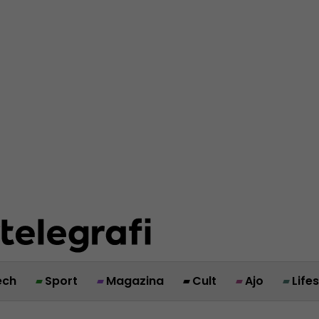
ech
Sport
Magazina
Cult
Ajo
Life