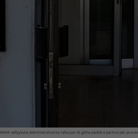
SHMAA-së
Gjykata Administrative ka refuzuar të gjitha paditë e partive për proce