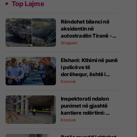
Top Lajme
​Rëndohet bilanci në
aksidentin në
autostradën Tiranë -
Elbasan: Dy të vdekur
Shqipëri
dhe një i lënduar
Elshani: Kthimi në punë
i policëve të
dorëhequr, është i
pamundur
Kosovë
​Inspektorati ndalon
punimet në gjashtë
kantiere ndërtimi:
Rrezik për jetën dhe
Kosovë
shëndetin e
punëtorëve