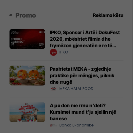
Promo
Reklamo këtu
IPKO, Sponsor i Artë i DokuFest
2026, mbështet filmin dhe
frymëzon gjeneratën e re të
krijuesve
IPKO
Pashtetat MEKA - zgjedhje
praktike për mëngjes, piknik
dhe rrugë
MEKA HALAL FOOD
A po don me rrnu n’deti?
Kursimet mund t’ju sjellin një
banesë
Banka Ekonomike