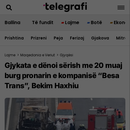
Ballina
Të fundit
Lajme
Botë
Ekono
Prishtina
Prizreni
Peja
Ferizaj
Gjakova
Mitrov
Lajme
>
Maqedonia e Veriut
>
Gjyqësi
Gjykata e dënoi sërish me 20 muaj
burg pronarin e kompanisë “Besa
Trans”, Bekim Haxhiu