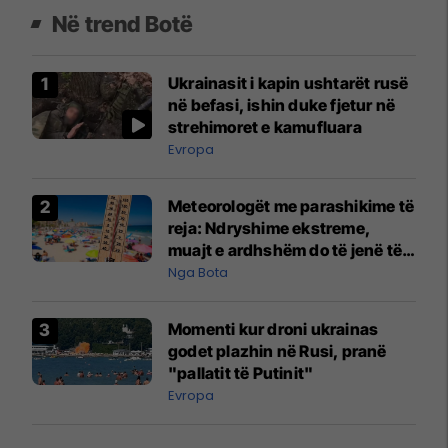
Në trend Botë
Ukrainasit i kapin ushtarët rusë
në befasi, ishin duke fjetur në
strehimoret e kamufluara
Evropa
Meteorologët me parashikime të
reja: Ndryshime ekstreme,
muajt e ardhshëm do të jenë të
pazakontë
Nga Bota
Momenti kur droni ukrainas
godet plazhin në Rusi, pranë
"pallatit të Putinit"
Evropa