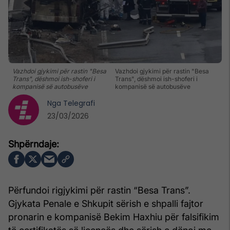
Vazhdoi gjykimi për rastin "Besa
Vazhdoi gjykimi për rastin "Besa
Trans", dëshmoi ish-shoferi i
Trans", dëshmoi ish-shoferi i
kompanisë së autobusëve
kompanisë së autobusëve
Nga
Telegrafi
23/03/2026
Përfundoi rigjykimi për rastin “Besa Trans”.
Gjykata Penale e Shkupit sërish e shpalli fajtor
pronarin e kompanisë Bekim Haxhiu për falsifikim