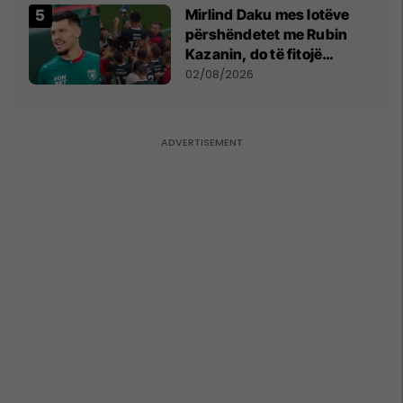
Mirlind Daku mes lotëve
përshëndetet me Rubin
Kazanin, do të fitojë
miliona te Spartak Moska
02/08/2026