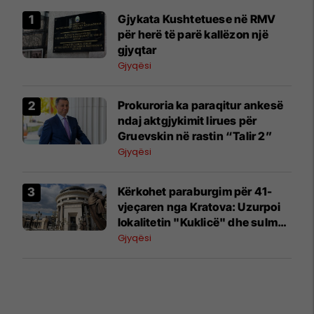
Gjykata Kushtetuese në RMV
për herë të parë kallëzon një
gjyqtar
Gjyqësi
Prokuroria ka paraqitur ankesë
ndaj aktgjykimit lirues për
Gruevskin në rastin “Talir 2”
Gjyqësi
Kërkohet paraburgim për 41-
vjeçaren nga Kratova: Uzurpoi
lokalitetin "Kuklicë" dhe sulmoi
policët
Gjyqësi