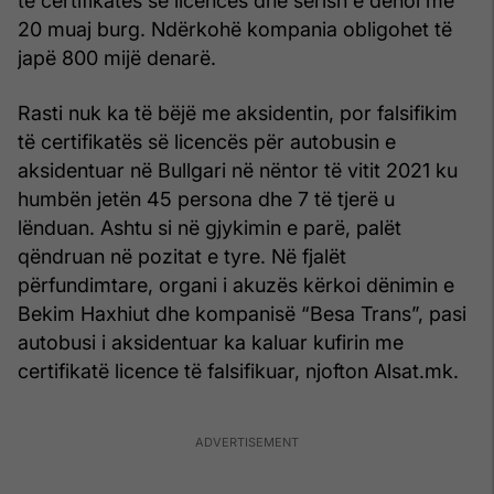
të certifikatës së licencës dhe sërish e dënoi me
20 muaj burg. Ndërkohë kompania obligohet të
japë 800 mijë denarë.
Rasti nuk ka të bëjë me aksidentin, por falsifikim
të certifikatës së licencës për autobusin e
aksidentuar në Bullgari në nëntor të vitit 2021 ku
humbën jetën 45 persona dhe 7 të tjerë u
lënduan. Ashtu si në gjykimin e parë, palët
qëndruan në pozitat e tyre. Në fjalët
përfundimtare, organi i akuzës kërkoi dënimin e
Bekim Haxhiut dhe kompanisë “Besa Trans”, pasi
autobusi i aksidentuar ka kaluar kufirin me
certifikatë licence të falsifikuar, njofton Alsat.mk.