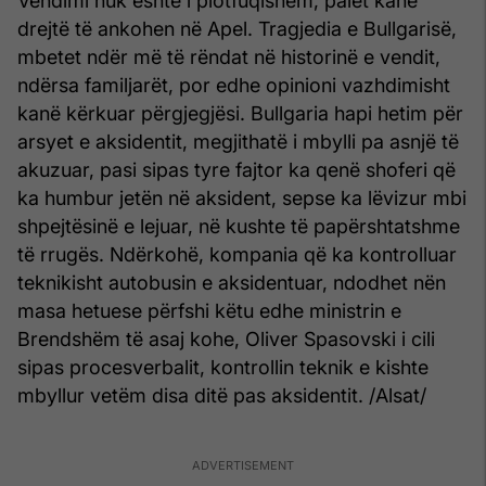
Vendimi nuk është i plotfuqishëm, palët kanë
drejtë të ankohen në Apel. Tragjedia e Bullgarisë,
mbetet ndër më të rëndat në historinë e vendit,
ndërsa familjarët, por edhe opinioni vazhdimisht
kanë kërkuar përgjegjësi. Bullgaria hapi hetim për
arsyet e aksidentit, megjithatë i mbylli pa asnjë të
akuzuar, pasi sipas tyre fajtor ka qenë shoferi që
ka humbur jetën në aksident, sepse ka lëvizur mbi
shpejtësinë e lejuar, në kushte të papërshtatshme
të rrugës. Ndërkohë, kompania që ka kontrolluar
teknikisht autobusin e aksidentuar, ndodhet nën
masa hetuese përfshi këtu edhe ministrin e
Brendshëm të asaj kohe, Oliver Spasovski i cili
sipas procesverbalit, kontrollin teknik e kishte
mbyllur vetëm disa ditë pas aksidentit. /Alsat/