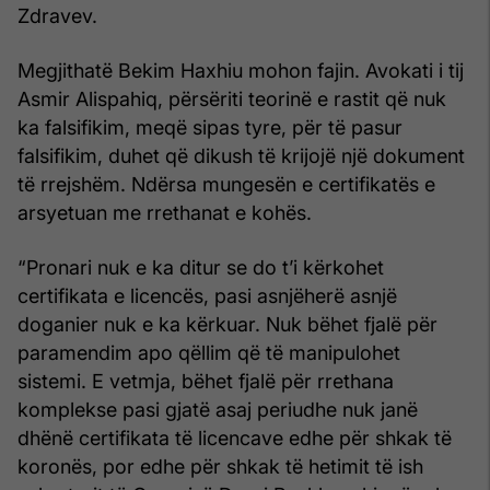
Zdravev.
Megjithatë Bekim Haxhiu mohon fajin. Avokati i tij
Asmir Alispahiq, përsëriti teorinë e rastit që nuk
ka falsifikim, meqë sipas tyre, për të pasur
falsifikim, duhet që dikush të krijojë një dokument
të rrejshëm. Ndërsa mungesën e certifikatës e
arsyetuan me rrethanat e kohës.
“Pronari nuk e ka ditur se do t’i kërkohet
certifikata e licencës, pasi asnjëherë asnjë
doganier nuk e ka kërkuar. Nuk bëhet fjalë për
paramendim apo qëllim që të manipulohet
sistemi. E vetmja, bëhet fjalë për rrethana
komplekse pasi gjatë asaj periudhe nuk janë
dhënë certifikata të licencave edhe për shkak të
koronës, por edhe për shkak të hetimit të ish