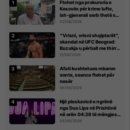
Ftohet nga prokuroria e
Kosovës për krime lufte,
ish-gjenerali serb thotë se
dikush e tradhtoi në
02/08/2026
Beograd
“Vrisni, vrisni shqiptarët”,
skandal në UFC Beograd:
Buzukja u përball me thirrje
anti-shqiptare nga
01/08/2026
tribunat
Afati kushtetues mbaron
sonte, seanca ftohet për
nesër
06/08/2026
Një pleskavicë e ngrënë
nga Dua Lipa në Prishtinë
në orën 04:28 të mëngjesit
- dhe bota digjitale serbe
03/08/2026
shpall gjendjen e luftës