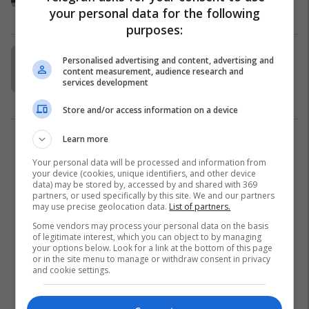
your personal data for the following
Hendboll
05/07/2023
purposes:
Kosova luan ndaj Sllovakisë në
Personalised advertising and content, advertising and
kualifikimet për Botërorin e
content measurement, audience research and
services development
hendbollit
Hendboll
05/07/2023
Store and/or access information on a device
Learn more
2
Your personal data will be processed and information from
your device (cookies, unique identifiers, and other device
data) may be stored by, accessed by and shared with 369
partners, or used specifically by this site. We and our partners
may use precise geolocation data.
List of partners.
Some vendors may process your personal data on the basis
of legitimate interest, which you can object to by managing
your options below. Look for a link at the bottom of this page
or in the site menu to manage or withdraw consent in privacy
and cookie settings.