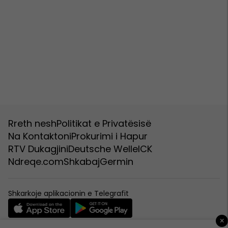
Rreth nesh
Politikat e Privatësisë
Na Kontaktoni
Prokurimi i Hapur
RTV Dukagjini
Deutsche Welle
ICK
Ndreqe.com
Shkabaj
Germin
Shkarkoje aplikacionin e Telegrafit
×