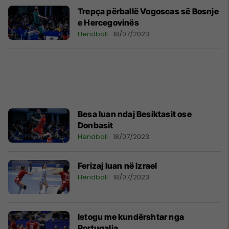
Trepça përballë Vogoscas së Bosnje
e Hercegovinës
Hendboll
18/07/2023
Besa luan ndaj Besiktasit ose
Donbasit
Hendboll
18/07/2023
Ferizaj luan në Izrael
Hendboll
18/07/2023
Istogu me kundërshtar nga
Portugalia