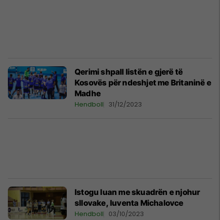
Qerimi shpall listën e gjerë të
Kosovës për ndeshjet me Britaninë e
Madhe
Hendboll
31/12/2023
Istogu luan me skuadrën e njohur
sllovake, Iuventa Michalovce
Hendboll
03/10/2023