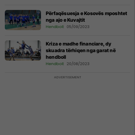
Përfaqësuesja e Kosovës mposhtet
nga ajo e Kuvajtit
Hendboll
05/09/2023
Kriza e madhe financiare, dy
skuadra tërhiqen nga garat në
hendboll
Hendboll
20/08/2023