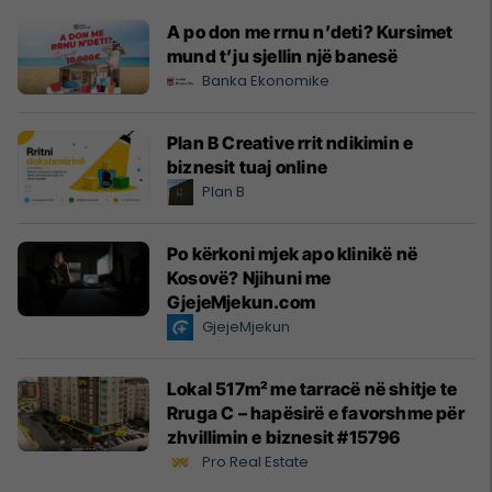
A po don me rrnu n’deti? Kursimet
mund t’ju sjellin një banesë
Banka Ekonomike
Plan B Creative rrit ndikimin e
biznesit tuaj online
Plan B
Po kërkoni mjek apo klinikë në
Kosovë? Njihuni me
GjejeMjekun.com
GjejeMjekun
Lokal 517m² me tarracë në shitje te
Rruga C – hapësirë e favorshme për
zhvillimin e biznesit #15796
Pro Real Estate