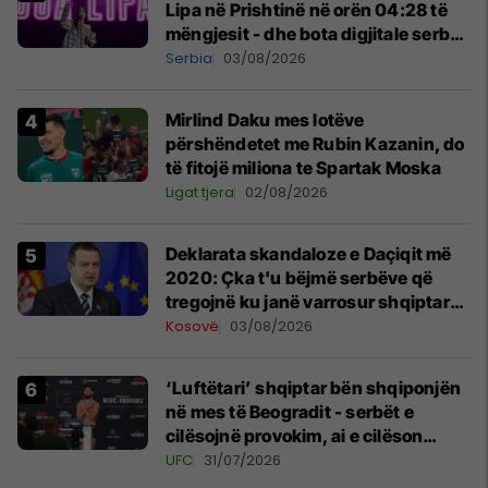
Lipa në Prishtinë në orën 04:28 të
mëngjesit - dhe bota digjitale serbe
shpall gjendjen e luftës
Serbia
03/08/2026
Mirlind Daku mes lotëve
përshëndetet me Rubin Kazanin, do
të fitojë miliona te Spartak Moska
Ligat tjera
02/08/2026
​Deklarata skandaloze e Daçiqit më
2020: Çka t'u bëjmë serbëve që
tregojnë ku janë varrosur shqiptarët
në Serbi
Kosovë
03/08/2026
‘Luftëtari’ shqiptar bën shqiponjën
në mes të Beogradit - serbët e
cilësojnë provokim, ai e cilëson
simbol të identitetit
UFC
31/07/2026