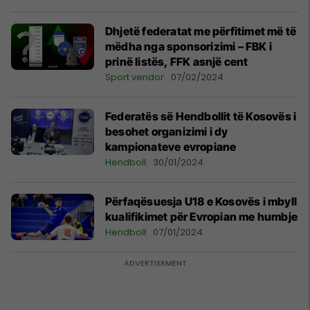
Dhjetë federatat me përfitimet më të
mëdha nga sponsorizimi – FBK i
prinë listës, FFK asnjë cent
Sport vendor
07/02/2024
Federatës së Hendbollit të Kosovës i
besohet organizimi i dy
kampionateve evropiane
Hendboll
30/01/2024
Përfaqësuesja U18 e Kosovës i mbyll
kualifikimet për Evropian me humbje
Hendboll
07/01/2024