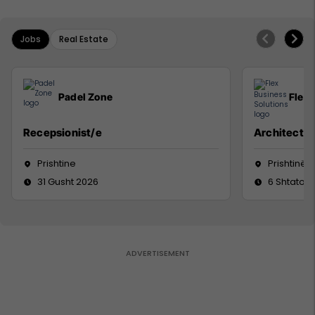
Jobs
Real Estate
Padel Zone
Flex 
Recepsionist/e
Architect
Prishtine
Prishtinë
31 Gusht 2026
6 Shtator 