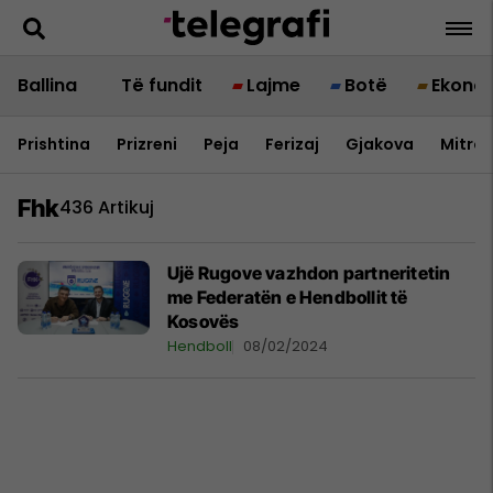
Ballina
Të fundit
Lajme
Botë
Ekono
Prishtina
Prizreni
Peja
Ferizaj
Gjakova
Mitrov
Fhk
436 Artikuj
Ujë Rugove vazhdon partneritetin
me Federatën e Hendbollit të
Kosovës
Hendboll
08/02/2024