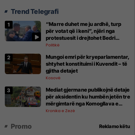
Trend Telegrafi
“Marre duhet me ju ardhë, turp
për votat që i keni”, njëri nga
protestuesit i drejtohet Bedri
Hamzës
Politikë
Mungoi emri për kryeparlamentar,
shtyhet konstituimi i Kuvendit – të
gjitha detajet
Kosovë
Mediat gjermane publikojnë detaje
për aksidentin ku humbën jetën tre
mërgimtarë nga Komogllava e
Ferizajt
Kronika e Zezë
Promo
Reklamo këtu