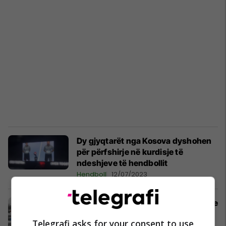
Dy gjyqtarët nga Kosova dyshohen
për përfshirje në kurdisje të
ndeshjeve të hendbollit
Hendboll
12/07/2023
Kosova luan ndaj Britanisë së Madhe
në kualifikimet për Evropianin e
Telegrafi asks for your consent to use
hendbollit