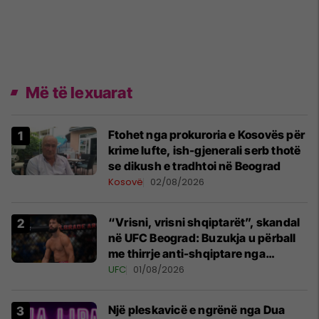
Më të lexuarat
Ftohet nga prokuroria e Kosovës për
krime lufte, ish-gjenerali serb thotë
se dikush e tradhtoi në Beograd
Kosovë
02/08/2026
“Vrisni, vrisni shqiptarët”, skandal
në UFC Beograd: Buzukja u përball
me thirrje anti-shqiptare nga
tribunat
UFC
01/08/2026
Një pleskavicë e ngrënë nga Dua