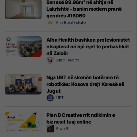
Banesë 98.96m² në shitje në
Lakrishtë – banim modern pranë
qendrës #16060
Pro Real Estate
Alba Health bashkon profesionistët
e kujdesit në një rrjet të përbashkët
në Zvicër
Alba Health
Nga UBT në skenën botërore të
robotikës: Kosova drejt Koresë së
Jugut
UBT
Plan B Creative rrit ndikimin e
biznesit tuaj online
Plan B