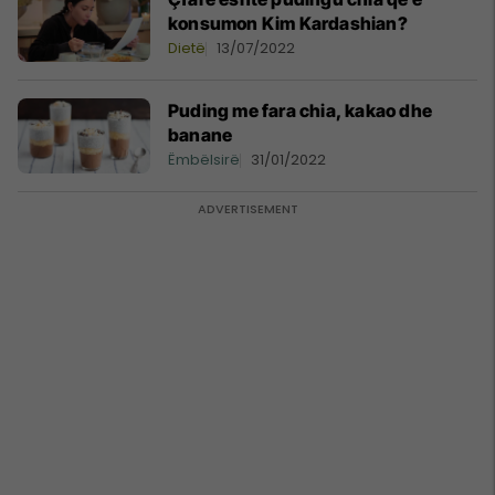
konsumon Kim Kardashian?
Dietë
13/07/2022
Puding me fara chia, kakao dhe
banane
Ëmbëlsirë
31/01/2022