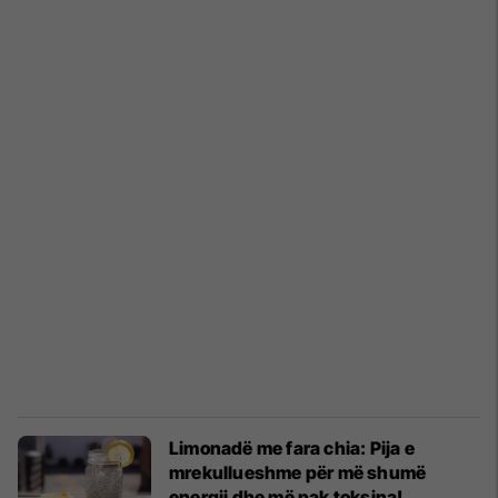
Limonadë me fara chia: Pija e
mrekullueshme për më shumë
energji dhe më pak toksina!