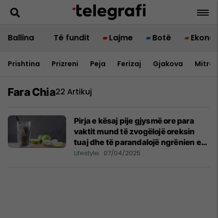
Ballina
Të fundit
Lajme
Botë
Ekono
Prishtina
Prizreni
Peja
Ferizaj
Gjakova
Mitrov
Fara Chia
22 Artikuj
Pirja e kësaj pije gjysmë ore para
vaktit mund të zvogëlojë oreksin
tuaj dhe të parandalojë ngrënien e
tepërt
Lifestyle
07/04/2025