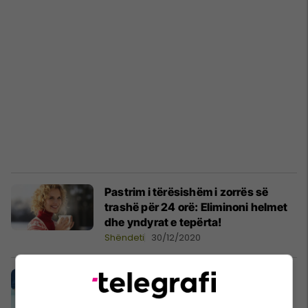
Pastrim i tërësishëm i zorrës së
trashë për 24 orë: Eliminoni helmet
dhe yndyrat e tepërta!
Shëndeti
30/12/2020
Dhjetë ushqimet më të mira për
tensionin e lartë të gjakut
Të njohim produktet
29/09/2020