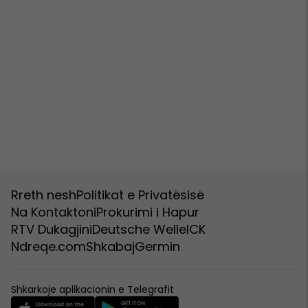
Rreth nesh
Politikat e Privatësisë
Na Kontaktoni
Prokurimi i Hapur
RTV Dukagjini
Deutsche Welle
ICK
Ndreqe.com
Shkabaj
Germin
Shkarkoje aplikacionin e Telegrafit