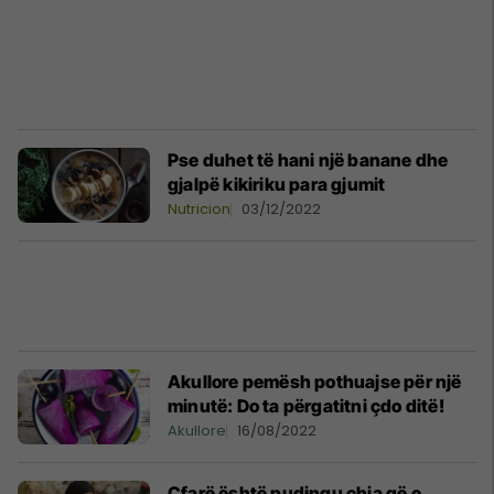
Pse duhet të hani një banane dhe
gjalpë kikiriku para gjumit
Nutricion
03/12/2022
Akullore pemësh pothuajse për një
minutë: Do ta përgatitni çdo ditë!
Akullore
16/08/2022
Çfarë është pudingu chia që e