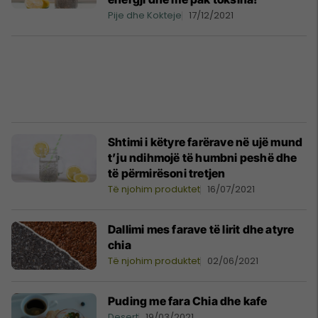
Pije dhe Kokteje
17/12/2021
Shtimi i këtyre farërave në ujë mund
t’ju ​​ndihmojë të humbni peshë dhe
të përmirësoni tretjen
Të njohim produktet
16/07/2021
Dallimi mes farave të lirit dhe atyre
chia
Të njohim produktet
02/06/2021
Puding me fara Chia dhe kafe
Desert
19/03/2021