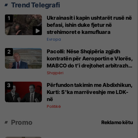
Trend Telegrafi
Ukrainasit i kapin ushtarët rusë në
befasi, ishin duke fjetur në
strehimoret e kamufluara
Evropa
Pacolli: Nëse Shqipëria zgjidh
kontratën për Aeroportin e Vlorës,
MABCO do t’i drejtohet arbitrazhit
ndërkombëtar
Shqipëri
Përfundon takimin me Abdixhikun,
Kurti: S'ka marrëveshje me LDK-
në
Politikë
Promo
Reklamo këtu