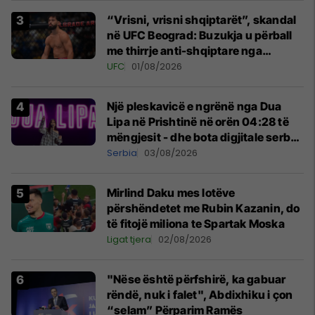
“Vrisni, vrisni shqiptarët”, skandal
në UFC Beograd: Buzukja u përball
me thirrje anti-shqiptare nga
tribunat
UFC
01/08/2026
Një pleskavicë e ngrënë nga Dua
Lipa në Prishtinë në orën 04:28 të
mëngjesit - dhe bota digjitale serbe
shpall gjendjen e luftës
Serbia
03/08/2026
Mirlind Daku mes lotëve
përshëndetet me Rubin Kazanin, do
të fitojë miliona te Spartak Moska
Ligat tjera
02/08/2026
"Nëse është përfshirë, ka gabuar
rëndë, nuk i falet", Abdixhiku i çon
“selam” Përparim Ramës