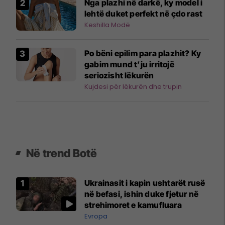
Nga plazhi në darkë, ky model i
lehtë duket perfekt në çdo rast
Keshilla Modë
Po bëni epilim para plazhit? Ky
gabim mund t’ju irritojë
seriozisht lëkurën
Kujdesi për lëkurën dhe trupin
Në trend Botë
Ukrainasit i kapin ushtarët rusë
në befasi, ishin duke fjetur në
strehimoret e kamufluara
Evropa