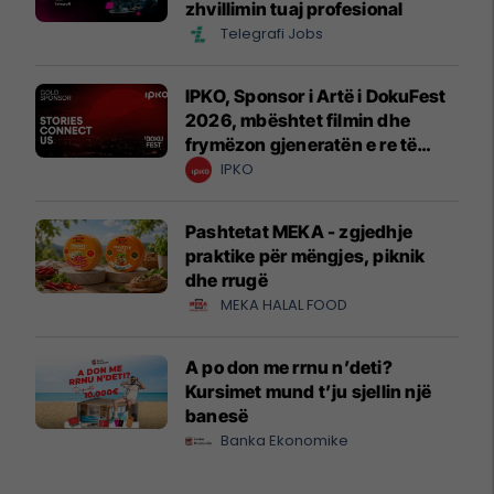
zhvillimin tuaj profesional
Telegrafi Jobs
IPKO, Sponsor i Artë i DokuFest
2026, mbështet filmin dhe
frymëzon gjeneratën e re të
krijuesve
IPKO
Pashtetat MEKA - zgjedhje
praktike për mëngjes, piknik
dhe rrugë
MEKA HALAL FOOD
A po don me rrnu n’deti?
Kursimet mund t’ju sjellin një
banesë
Banka Ekonomike