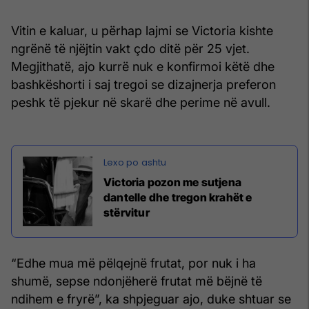
Vitin e kaluar, u përhap lajmi se Victoria kishte
ngrënë të njëjtin vakt çdo ditë për 25 vjet.
Megjithatë, ajo kurrë nuk e konfirmoi këtë dhe
bashkëshorti i saj tregoi se dizajnerja preferon
peshk të pjekur në skarë dhe perime në avull.
Victoria pozon me sutjena
dantelle dhe tregon krahët e
stërvitur
“Edhe mua më pëlqejnë frutat, por nuk i ha
shumë, sepse ndonjëherë frutat më bëjnë të
ndihem e fryrë”, ka shpjeguar ajo, duke shtuar se