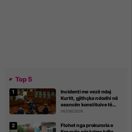
Top 5
Incidenti me vezë ndaj
Kurtit, gjithçka ndodhi në
seancën konstituive të
Kuvendit
06/08/2026
Ftohet nga prokuroria e
Kosovës për krime lufte,