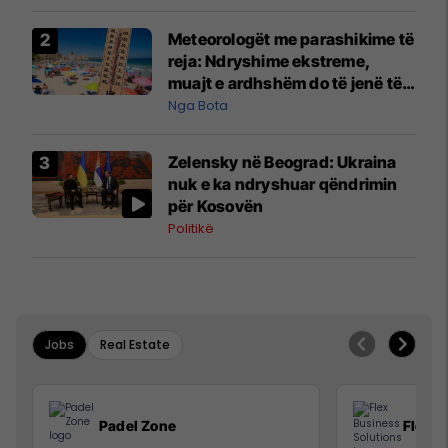
Meteorologët me parashikime të
reja: Ndryshime ekstreme,
muajt e ardhshëm do të jenë të
pazakontë
Nga Bota
Zelensky në Beograd: Ukraina
nuk e ka ndryshuar qëndrimin
për Kosovën
Politikë
Jobs
Real Estate
Padel Zone
Flex B