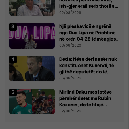
ish-gjenerali serb thotë se
dikush e tradhtoi në
02/08/2026
Beograd
Një pleskavicë e ngrënë
nga Dua Lipa në Prishtinë
në orën 04:28 të mëngjesit
- dhe bota digjitale serbe
03/08/2026
shpall gjendjen e luftës
Deda: Nëse deri nesër nuk
konstituohet Kuvendi, të
gjithë deputetët do të
bëjnë shkelje të rëndë
06/08/2026
kushtetuese
Mirlind Daku mes lotëve
përshëndetet me Rubin
Kazanin, do të fitojë
miliona te Spartak Moska
02/08/2026