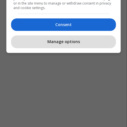
or in the site menu to manage or withdraw consent in privacy
and cookie settings.
Molla
Victoria Beckham
Fara Chia
Smoothie
Consent
Peshku
Ushqimi
Dieta
Avokado
Manage options