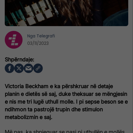
Nga
Telegrafi
03/11/2023
Victoria Beckham e ka përshkruar në detaje
planin e dietës së saj, duke theksuar se mëngjesin
e nis me tri lugë uthull molle. I pi sepse beson se e
ndihmon ta pastrojë trupin dhe stimulon
metabolizmin e saj.
Më pas, ka shpjeguar se pasi pi uthullën e mollës,