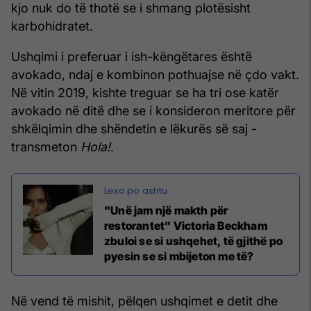
kjo nuk do të thotë se i shmang plotësisht
karbohidratet.
Ushqimi i preferuar i ish-këngëtares është
avokado, ndaj e kombinon pothuajse në çdo vakt.
Në vitin 2019, kishte treguar se ha tri ose katër
avokado në ditë dhe se i konsideron meritore për
shkëlqimin dhe shëndetin e lëkurës së saj -
transmeton
Hola!
.
"Unë jam një makth për
restorantet" Victoria Beckham
zbuloi se si ushqehet, të gjithë po
pyesin se si mbijeton me të?
Në vend të mishit, pëlqen ushqimet e detit dhe