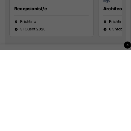
Recepsionist/e
Architect
Prishtine
Prishtinë
31 Gusht 2026
6 Shtator 2
×