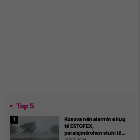
Top 5
Kosova nën alarmin e kuq
të ESTOFEX,
paralajmërohen stuhi të
fuqishme me breshër dhe
21/07/2026