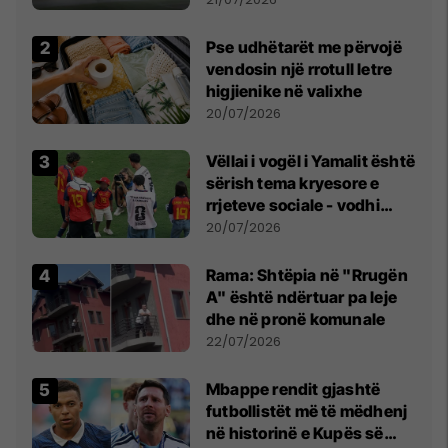
erëra të forta
Pse udhëtarët me përvojë
vendosin një rrotull letre
higjienike në valixhe
20/07/2026
Vëllai i vogël i Yamalit është
sërish tema kryesore e
rrjeteve sociale - vodhi
vëmendjen pas finales së
20/07/2026
Kupës së Botës
Rama: Shtëpia në "Rrugën
A" është ndërtuar pa leje
dhe në pronë komunale
22/07/2026
Mbappe rendit gjashtë
futbollistët më të mëdhenj
në historinë e Kupës së