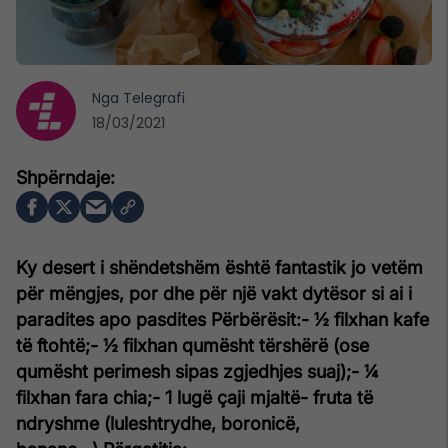
Nga
Telegrafi
18/03/2021
Ky desert i shëndetshëm është fantastik jo vetëm
për mëngjes, por dhe për një vakt dytësor si ai i
paradites apo pasdites
Përbërësit:
- ½ filxhan kafe
të ftohtë;
- ½ filxhan qumësht tërshërë (ose
qumësht perimesh sipas zgjedhjes suaj);
- ¼
filxhan fara chia;
- 1 lugë çaji mjaltë
- fruta të
ndryshme (luleshtrydhe, boronicë,