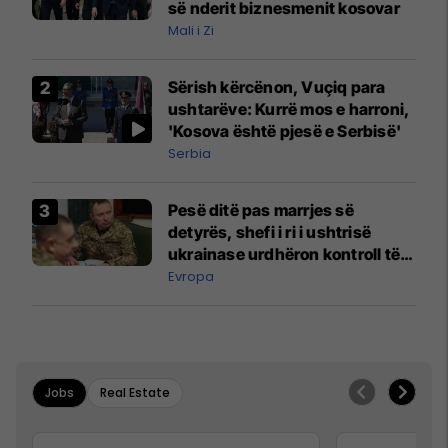
së nderit biznesmenit kosovar
Mali i Zi
Sërish kërcënon, Vuçiq para
ushtarëve: Kurrë mos e harroni,
'Kosova është pjesë e Serbisë'
Serbia
Pesë ditë pas marrjes së
detyrës, shefi i ri i ushtrisë
ukrainase urdhëron kontroll të
madh
Evropa
Jobs
Real Estate