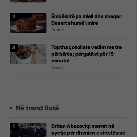
Ëmbëlsirë pa miell dhe sheqer:
Desert shumë i mirë
Desert
Toptha çokollate vetëm me tre
përbërës; përgatitet për 15
minuta!
Desert
Në trend Botë
Dritan Abazoviqi merret në
pyetje për dhënien e shtetësisë