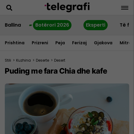
Ballina
Botërori 2026
Eksperti
Të fu
Prishtina
Prizreni
Peja
Ferizaj
Gjakova
Mitrov
Stili
>
Kuzhina
>
Deserte
>
Desert
Puding me fara Chia dhe kafe