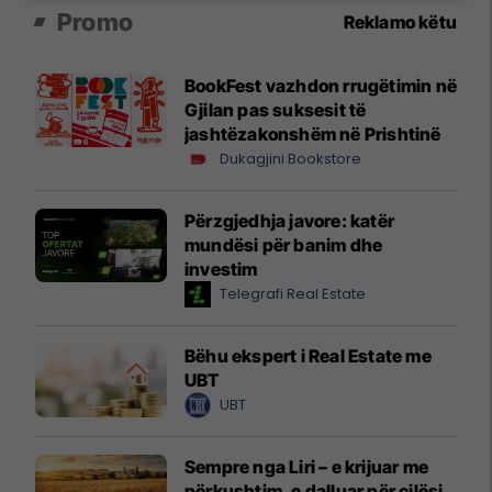
Promo
Reklamo këtu
BookFest vazhdon rrugëtimin në
Gjilan pas suksesit të
jashtëzakonshëm në Prishtinë
Dukagjini Bookstore
Përzgjedhja javore: katër
mundësi për banim dhe
investim
Telegrafi Real Estate
Bëhu ekspert i Real Estate me
UBT
UBT
Sempre nga Liri – e krijuar me
përkushtim, e dalluar për cilësi