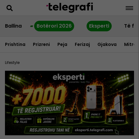
Ballina
Botërori 2026
Eksperti
Të fu
Prishtina
Prizreni
Peja
Ferizaj
Gjakova
Mitrov
Lifestyle