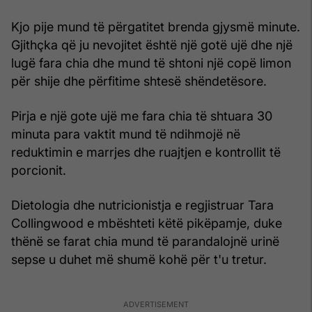
Kjo pije mund të përgatitet brenda gjysmë minute.
Gjithçka që ju nevojitet është një gotë ujë dhe një
lugë fara chia dhe mund të shtoni një copë limon
për shije dhe përfitime shtesë shëndetësore.
Pirja e një gote ujë me fara chia të shtuara 30
minuta para vaktit mund të ndihmojë në
reduktimin e marrjes dhe ruajtjen e kontrollit të
porcionit.
Dietologia dhe nutricionistja e regjistruar Tara
Collingwood e mbështeti këtë pikëpamje, duke
thënë se farat chia mund të parandalojnë urinë
sepse u duhet më shumë kohë për t'u tretur.