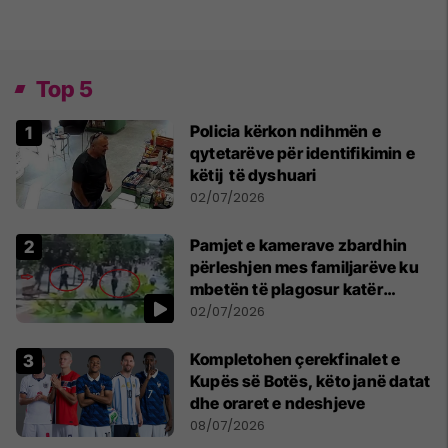
Top 5
Policia kërkon ndihmën e
qytetarëve për identifikimin e
këtij të dyshuari
02/07/2026
Pamjet e kamerave zbardhin
përleshjen mes familjarëve ku
mbetën të plagosur katër
persona
02/07/2026
Kompletohen çerekfinalet e
Kupës së Botës, këto janë datat
dhe oraret e ndeshjeve
08/07/2026