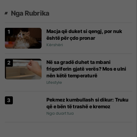
Nga Rubrika
Macja që duket si qengj, por nuk
është për çdo pronar
Kërshëri
Në sa gradë duhet ta mbani
frigoriferin gjatë verës? Mos e ulni
nën këtë temperaturë
Lifestyle
Pekmez kumbullash si dikur: Truku
që e bën të trashë e kremoz
Nga duart tua