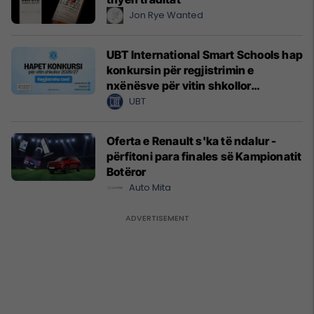
Jon Rye Wanted
UBT International Smart Schools hap
konkursin për regjistrimin e
nxënësve për vitin shkollor
2026/2027
UBT
Oferta e Renault s'ka të ndalur -
përfitoni para finales së Kampionatit
Botëror
Auto Mita