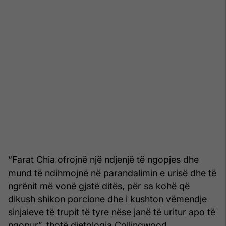
“Farat Chia ofrojnë një ndjenjë të ngopjes dhe
mund të ndihmojnë në parandalimin e urisë dhe të
ngrënit më vonë gjatë ditës, për sa kohë që
dikush shikon porcione dhe i kushton vëmendje
sinjaleve të trupit të tyre nëse janë të uritur apo të
ngopur”, thotë dietologia Collingwood.