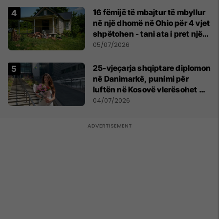
16 fëmijë të mbajtur të mbyllur
në një dhomë në Ohio për 4 vjet
shpëtohen - tani ata i pret një
sfidë e madhe
05/07/2026
25-vjeçarja shqiptare diplomon
në Danimarkë, punimi për
luftën në Kosovë vlerësohet me
notën më të lartë
04/07/2026