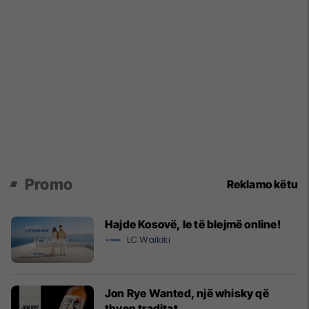
Promo
Reklamo këtu
Hajde Kosovë, le të blejmë online!
LC Waikiki
Jon Rye Wanted, një whisky që
thyen traditat