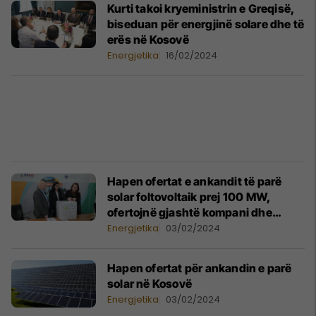
Kurti takoi kryeministrin e Greqisë,
biseduan për energjinë solare dhe të
erës në Kosovë
Energjetika
16/02/2024
Hapen ofertat e ankandit të parë
solar foltovoltaik prej 100 MW,
ofertojnë gjashtë kompani dhe
konsorciume
Energjetika
03/02/2024
Hapen ofertat për ankandin e parë
solar në Kosovë
Energjetika
03/02/2024