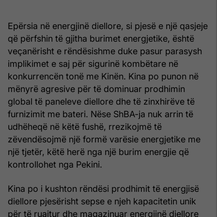
Epërsia në energjinë diellore, si pjesë e një qasjeje
që përfshin të gjitha burimet energjetike, është
veçanërisht e rëndësishme duke pasur parasysh
implikimet e saj për sigurinë kombëtare në
konkurrencën tonë me Kinën. Kina po punon në
mënyrë agresive për të dominuar prodhimin
global të paneleve diellore dhe të zinxhirëve të
furnizimit me bateri. Nëse ShBA-ja nuk arrin të
udhëheqë në këtë fushë, rrezikojmë të
zëvendësojmë një formë varësie energjetike me
një tjetër, këtë herë nga një burim energjie që
kontrollohet nga Pekini.
Kina po i kushton rëndësi prodhimit të energjisë
diellore pjesërisht sepse e njeh kapacitetin unik
për të ruajtur dhe magazinuar energjinë diellore