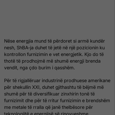
Nëse energjia mund të përdoret si armë kundër
nesh, ShBA-ja duhet të jetë në një pozicionin ku
kontrollon furnizimin e vet energjetik. Kjo do të
thotë të prodhojmë më shumë energji brenda
vendit, nga çdo burim i qasshëm.
Për të rigjallëruar industrinë prodhuese amerikane
për shekullin XXI, duhet gjithashtu të bëjmë më
shumë për të diversifikuar zinxhirin tonë të
furnizimit dhe për të rritur furnizimin e brendshëm
me metale të rralla që janë thelbësore për
teknologjitë e energjisë së rinovueshme.