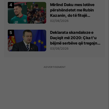
Mirlind Daku mes lotëve
përshëndetet me Rubin
Kazanin, do të fitojë
miliona te Spartak Moska
02/08/2026
​Deklarata skandaloze e
Daçiqit më 2020: Çka t'u
bëjmë serbëve që tregojnë
ku janë varrosur shqiptarët
03/08/2026
në Serbi