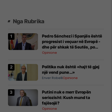
Nga Rubrika
Pedro Sánchezi i Spanjës është
progresist i veçuar në Evropë -
dhe për shkak të Seutës, po
detyrohet të paguajë për këtë
Opinione
Politika nuk është «hajt të gjej
një vend pune…»
Enver Robelli
Opinione
Putini nuk e merr Evropën
seriozisht: Kush mund ta
fajësojë?
Opinione