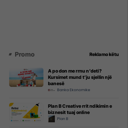
Promo
Reklamo këtu
A po don me rrnu n’deti?
Kursimet mund t’ju sjellin një
banesë
Banka Ekonomike
Plan B Creative rrit ndikimin e
biznesit tuaj online
Plan B