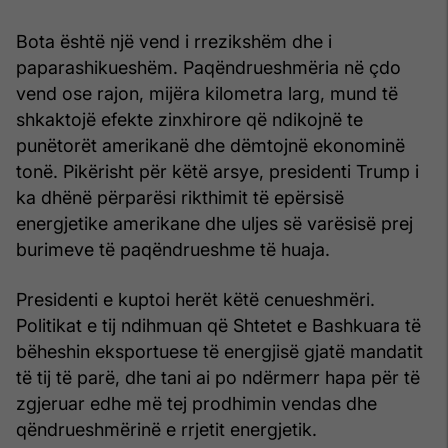
Bota është një vend i rrezikshëm dhe i
paparashikueshëm. Paqëndrueshmëria në çdo
vend ose rajon, mijëra kilometra larg, mund të
shkaktojë efekte zinxhirore që ndikojnë te
punëtorët amerikanë dhe dëmtojnë ekonominë
tonë. Pikërisht për këtë arsye, presidenti Trump i
ka dhënë përparësi rikthimit të epërsisë
energjetike amerikane dhe uljes së varësisë prej
burimeve të paqëndrueshme të huaja.
Presidenti e kuptoi herët këtë cenueshmëri.
Politikat e tij ndihmuan që Shtetet e Bashkuara të
bëheshin eksportuese të energjisë gjatë mandatit
të tij të parë, dhe tani ai po ndërmerr hapa për të
zgjeruar edhe më tej prodhimin vendas dhe
qëndrueshmërinë e rrjetit energjetik.