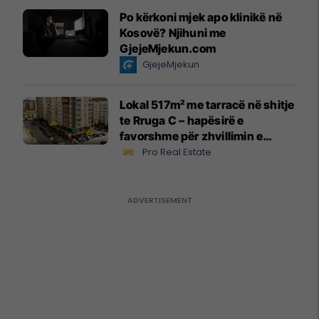
Po kërkoni mjek apo klinikë në
Kosovë? Njihuni me
GjejeMjekun.com
GjejeMjekun
Lokal 517m² me tarracë në shitje
te Rruga C – hapësirë e
favorshme për zhvillimin e
biznesit #15796
Pro Real Estate