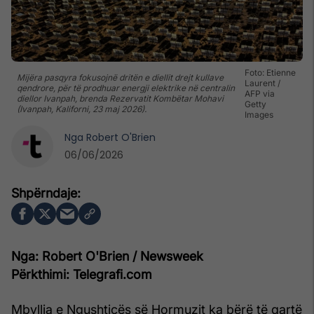
Foto: Etienne
Mijëra pasqyra fokusojnë dritën e diellit drejt kullave
Laurent /
qendrore, për të prodhuar energji elektrike në centralin
AFP via
diellor Ivanpah, brenda Rezervatit Kombëtar Mohavi
Getty
(Ivanpah, Kaliforni, 23 maj 2026).
Images
Nga
Robert O'Brien
06/06/2026
Nga: Robert O'Brien / Newsweek
Përkthimi: Telegrafi.com
Mbyllja e Ngushticës së Hormuzit ka bërë të qartë