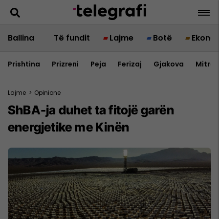
Ballina
Të fundit
Lajme
Botë
Ekono
Prishtina
Prizreni
Peja
Ferizaj
Gjakova
Mitrov
Lajme
>
Opinione
ShBA-ja duhet ta fitojë garën
energjetike me Kinën