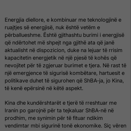
Energjia diellore, e kombinuar me teknologjinë e
ruajtjes së energjisë, nuk është vetëm e
përballueshme. Është gjithashtu burimi i energjisë
që ndërtohet më shpejt nga gjithë ata që janë
aktualisht në dispozicion, duke na lejuar të rrisim
kapacitetin energjetik në një pjesë të kohës që
nevojitet për të zgjeruar burimet e tjera. Në rast të
një emergjence të sigurisë kombëtare, hartuesit e
politikave duhet të sigurohen që ShBA-ja, jo Kina,
të kenë epërsinë në këtë aspekt.
Kina dhe kundërshtarët e tjerë të rreshtuar me
Iranin po garojnë për ta tejkaluar ShBA-në në
prodhim, me synimin për të fituar ndikim
vendimtar mbi sigurinë tonë ekonomike. Siç vëren