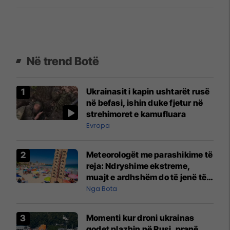
Në trend Botë
Ukrainasit i kapin ushtarët rusë
në befasi, ishin duke fjetur në
strehimoret e kamufluara
Evropa
Meteorologët me parashikime të
reja: Ndryshime ekstreme,
muajt e ardhshëm do të jenë të
pazakontë
Nga Bota
Momenti kur droni ukrainas
godet plazhin në Rusi, pranë