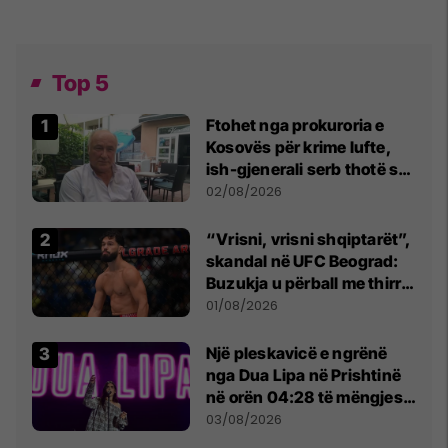
Top 5
Ftohet nga prokuroria e
Kosovës për krime lufte,
ish-gjenerali serb thotë se
dikush e tradhtoi në
02/08/2026
Beograd
“Vrisni, vrisni shqiptarët”,
skandal në UFC Beograd:
Buzukja u përball me thirrje
anti-shqiptare nga
01/08/2026
tribunat
Një pleskavicë e ngrënë
nga Dua Lipa në Prishtinë
në orën 04:28 të mëngjesit
- dhe bota digjitale serbe
03/08/2026
shpall gjendjen e luftës