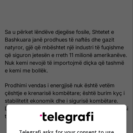
Sa u përket lëndëve djegëse fosile, Shtetet e
Bashkuara janë prodhues të naftës dhe gazit
natyror, gjë që mbështet një industri të fuqishme
që siguron jetesën e rreth 11 milionë amerikanëve.
Nuk kemi nevojë të importojmë diçka që tashmë
e kemi me bollëk.
Prodhimi vendas i energjisë nuk është vetëm
çështje e krenarisë kombëtare; është burim kyç i
stabilitetit ekonomik dhe i sigurisë kombëtare.
Duhet të sigurohemi që ta trajtojmë vazhdimisht si
të tillë. /Telegrafi/
Telegrafi asks for your consent to use