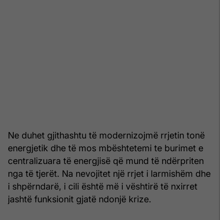
Ne duhet gjithashtu të modernizojmë rrjetin tonë
energjetik dhe të mos mbështetemi te burimet e
centralizuara të energjisë që mund të ndërpriten
nga të tjerët. Na nevojitet një rrjet i larmishëm dhe
i shpërndarë, i cili është më i vështirë të nxirret
jashtë funksionit gjatë ndonjë krize.