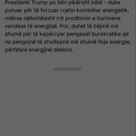
Presidenti Trump po bën pikërisht këtë - duke
punuar për të forcuar rrjetin kombëtar energjetik,
ndërsa njëkohësisht rrit prodhimin e burimeve
vendase të energjisë. Por, duhet të bëjmë më
shumë për të kapërcyer pengesat burokratike që
na pengojnë të zhvillojmë më shumë lloje energjie,
përfshirë energjinë diellore.