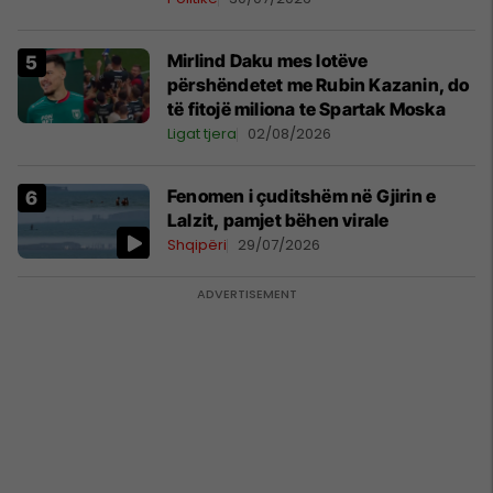
Mirlind Daku mes lotëve
përshëndetet me Rubin Kazanin, do
të fitojë miliona te Spartak Moska
Ligat tjera
02/08/2026
Fenomen i çuditshëm në Gjirin e
Lalzit, pamjet bëhen virale
Shqipëri
29/07/2026