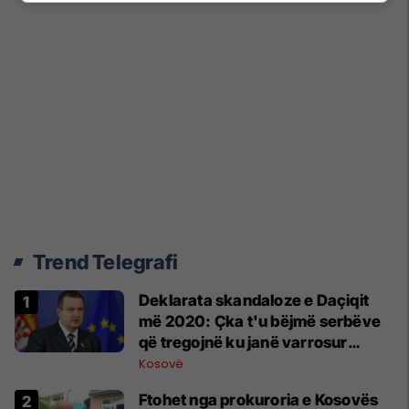
Trend Telegrafi
​Deklarata skandaloze e Daçiqit
më 2020: Çka t'u bëjmë serbëve
që tregojnë ku janë varrosur
shqiptarët në Serbi
Kosovë
Ftohet nga prokuroria e Kosovës