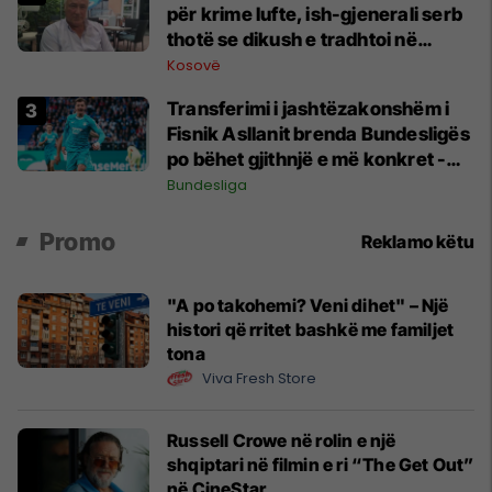
për krime lufte, ish-gjenerali serb
thotë se dikush e tradhtoi në
Beograd
Kosovë
Transferimi i jashtëzakonshëm i
Fisnik Asllanit brenda Bundesligës
po bëhet gjithnjë e më konkret -
detajet e fundit
Bundesliga
Promo
Reklamo këtu
"A po takohemi? Veni dihet" – Një
histori që rritet bashkë me familjet
tona
Viva Fresh Store
Russell Crowe në rolin e një
shqiptari në filmin e ri “The Get Out”
në CineStar