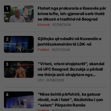
Ftohet nga prokuroria e Kosovës për
krime lufte, ish-gjenerali serb thotë
se dikush e tradhtoi në Beograd
Kosovë
02/08/2026
Gjithçka që ndodhi në Kuvendin e
jashtëzakonshëm të LDK-së
Politikë
30/07/2026
“Vrisni, vrisni shqiptarët”, skandal
në UFC Beograd: Buzukja u përball
me thirrje anti-shqiptare nga
tribunat
UFC
01/08/2026
"Nëse është përfshirë, ka gabuar
rëndë, nuk i falet", Abdixhiku i çon
“selam” Përparim Ramës
Politikë
30/07/2026