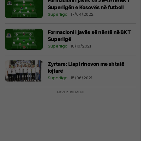
Formacioni i javës së 29-të në BKT
Superligën e Kosovës në futboll
Superliga
17/04/2022
Formacioni i javës së nëntë në BKT
Superligë
Superliga
18/10/2021
Zyrtare: Llapi rinovon me shtatë
lojtarë
Superliga
15/06/2021