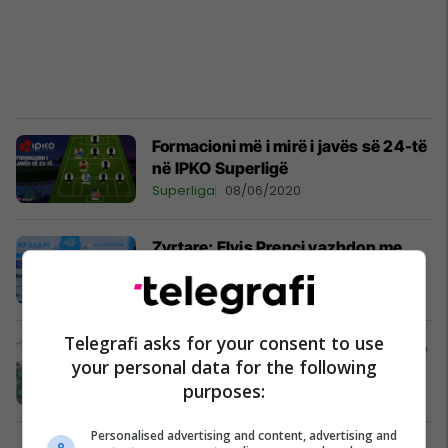
Formacioni më i mirë i javës së 24-të
në IPKO Superligë
Superliga
08/06/2020
Zyrtare: Elvis Prençi vazhdon me
Llapin
Superliga
07/06/2019
Telegrafi asks for your consent to use
Formacioni më i mirë i javës së 24-të
your personal data for the following
në IPKO Superligë
purposes:
Superliga
01/04/2019
Personalised advertising and content, advertising and