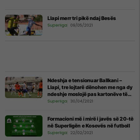
Llapi merr tri pikë ndaj Besës
Superliga
09/05/2021
Ndeshja e tensionuar Ballkani –
Llapi, tre lojtarë dënohen me nga dy
ndeshje moslojë pas kartonëve të
kuq
Superliga
30/04/2021
Formacioni më i mirë i javës së 20-të
në Superligën e Kosovës në futboll
Superliga
22/02/2021