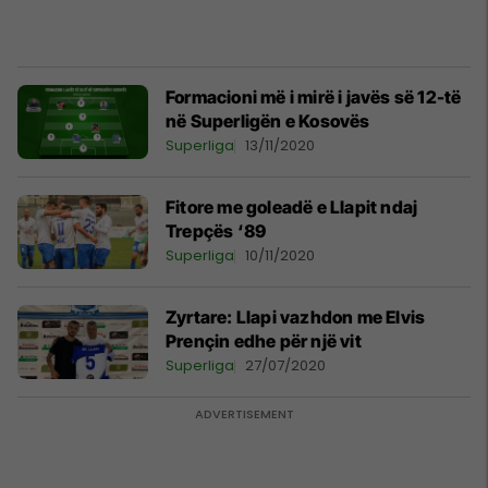
Formacioni më i mirë i javës së 12-të
në Superligën e Kosovës
Superliga
13/11/2020
Fitore me goleadë e Llapit ndaj
Trepçës ‘89
Superliga
10/11/2020
Zyrtare: Llapi vazhdon me Elvis
Prençin edhe për një vit
Superliga
27/07/2020