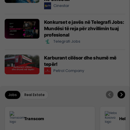
Cinestar
Konkurset e javës në Telegrafi Jobs:
Mundësi të reja për zhvillimin tuaj
profesional
Telegrafi Jobs
Karburant cilësor dhe shumë më
tepër!
Petrol Company
Jobs
Real Estate
Transcom
Hebs