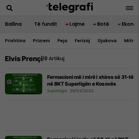
Ballina
Të fundit
Lajme
Botë
Ekono
Prishtina
Prizreni
Peja
Ferizaj
Gjakova
Mitrov
Elvis Prençi
18 Artikuj
Formacioni më i mirë i xhiros së 31-të
në BKT Superligën e Kosovës
Superliga
29/04/2022