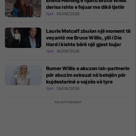
Emma Heming e njohu Bruce Willis
derisa ishte e fejuar me dikë tjetër
Yjet
06/08/2026
Laurie Metcalf zbulon një moment të
veçantë me Bruce Willis, ylli i Die
Hard i kishte bërë një gjest bujar
Yjet
30/05/2026
Rumer Willis e akuzon ish-partnerin
për abuzim seksual në betejën për
kujdestarinë e vajzës së tyre
Yjet
29/05/2026