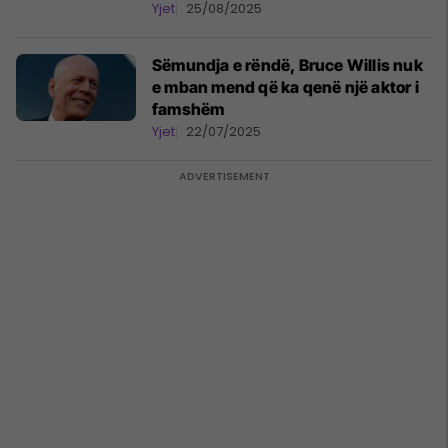
Yjet
25/08/2025
Sëmundja e rëndë, Bruce Willis nuk
e mban mend që ka qenë një aktor i
famshëm
Yjet
22/07/2025