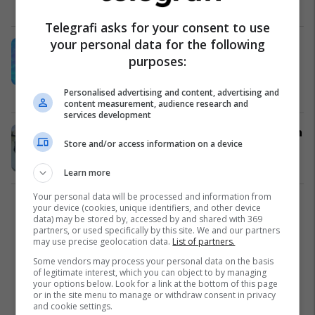
Yjet
08/07/2025
Telegrafi asks for your consent to use
your personal data for the following
Kur fjalët humbin kuptimin: Afazia
purposes:
mund të jetë shenja e parë e një
goditjeje në tru, paralajmëron
Klinika Mayo
Lifestyle
02/06/2025
Personalised advertising and content, advertising and
content measurement, audience research and
services development
Vajza e Bruce Willis flet për gjendjen
Store and/or access information on a device
e tij shëndetësore
Yjet
19/03/2025
Learn more
Your personal data will be processed and information from
your device (cookies, unique identifiers, and other device
1
data) may be stored by, accessed by and shared with 369
partners, or used specifically by this site. We and our partners
may use precise geolocation data.
List of partners.
Some vendors may process your personal data on the basis
of legitimate interest, which you can object to by managing
your options below. Look for a link at the bottom of this page
or in the site menu to manage or withdraw consent in privacy
and cookie settings.