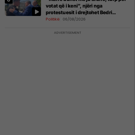
votat që i keni”, njëri nga
protestuesit i drejtohet Bedri
Hamzës
Politikë
06/08/2026