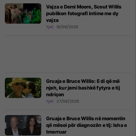
Vajza e Demi Moore, Scout Willis
publikon fotografi intime me dy
vajza
Yjet
19/09/2025
Gruaja e Bruce Willis: E di që më
njeh, kur jemi bashkë fytyra e tij
ndriçon
Yjet
27/08/2025
Gruaja e Bruce Willis në momentin
që mësoi për diagnozën e tij: Isha e
tmerruar