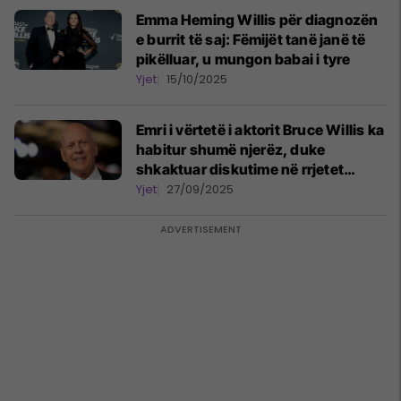
Emma Heming Willis për diagnozën
e burrit të saj: Fëmijët tanë janë të
pikëlluar, u mungon babai i tyre
Yjet
15/10/2025
Emri i vërtetë i aktorit Bruce Willis ka
habitur shumë njerëz, duke
shkaktuar diskutime në rrjetet
sociale
Yjet
27/09/2025