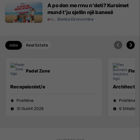
A po don me rrnu n’deti? Kursimet
mund t’ju sjellin një banesë
Banka Ekonomike
Jobs
Real Estate
Padel Zone
Flex 
Recepsionist/e
Architect
Prishtine
Prishtinë
31 Gusht 2026
6 Shtator 