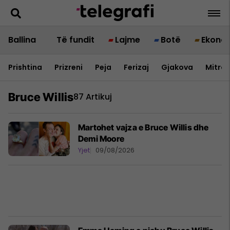
Ballina
Të fundit
Lajme
Botë
Ekono
Prishtina
Prizreni
Peja
Ferizaj
Gjakova
Mitrov
Bruce Willis
87 Artikuj
Martohet vajza e Bruce Willis dhe
Demi Moore
Yjet
09/08/2026