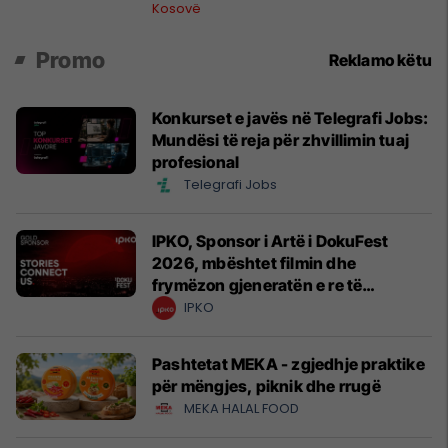
president”, OVL e UÇK-së i reagon
Kosovë
Zelenskyt
Promo
Reklamo këtu
Konkurset e javës në Telegrafi Jobs:
Mundësi të reja për zhvillimin tuaj
profesional
Telegrafi Jobs
IPKO, Sponsor i Artë i DokuFest
2026, mbështet filmin dhe
frymëzon gjeneratën e re të
krijuesve
IPKO
Pashtetat MEKA - zgjedhje praktike
për mëngjes, piknik dhe rrugë
MEKA HALAL FOOD