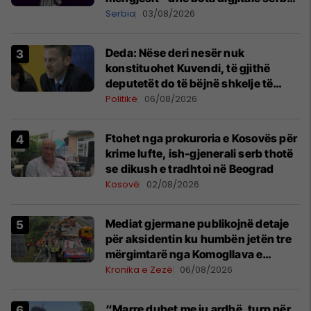
shpall gjendjen e luftës
Serbia
03/08/2026
Deda: Nëse deri nesër nuk
konstituohet Kuvendi, të gjithë
deputetët do të bëjnë shkelje të
rëndë kushtetuese
Politikë
06/08/2026
Ftohet nga prokuroria e Kosovës për
krime lufte, ish-gjenerali serb thotë
se dikush e tradhtoi në Beograd
Kosovë
02/08/2026
Mediat gjermane publikojnë detaje
për aksidentin ku humbën jetën tre
mërgimtarë nga Komogllava e
Ferizajt
Kronika e Zezë
06/08/2026
“Marre duhet me ju ardhë, turp për