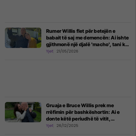
Rumer Willis flet për betejën e
babait të saj me demencën: Ai ishte
gjithmonë një djalë 'macho', tani ka
dalë në pah ana e tij më e butë
Yjet
21/05/2026
Gruaja e Bruce Willis prek me
rrëfimin për bashkëshortin: Ai e
donte këtë periudhë të vitit,
demenca nuk i fshin ato kujtime
Yjet
26/12/2025