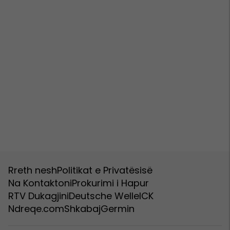
Rreth nesh
Politikat e Privatësisë
Na Kontaktoni
Prokurimi i Hapur
RTV Dukagjini
Deutsche Welle
ICK
Ndreqe.com
Shkabaj
Germin