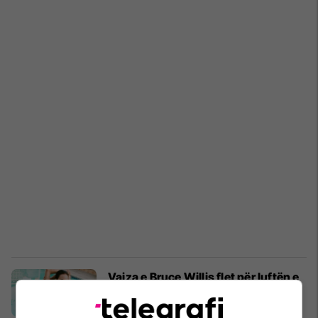
Vajza e Bruce Willis flet për luftën e
saj të gjatë me anoreksinë: Nuk e
vlerësoja shëndetin tim