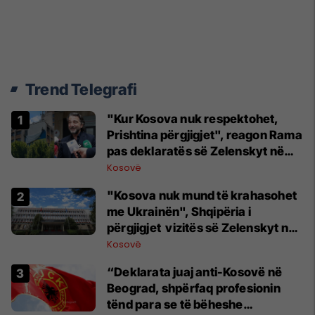
Trend Telegrafi
"Kur Kosova nuk respektohet,
Prishtina përgjigjet", reagon Rama
pas deklaratës së Zelenskyt në
Beograd
Kosovë
"Kosova nuk mund të krahasohet
me Ukrainën", Shqipëria i
përgjigjet vizitës së Zelenskyt në
Serbi
Kosovë
“Deklarata juaj anti-Kosovë në
Beograd, shpërfaq profesionin
tënd para se të bëheshe