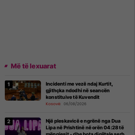
Më të lexuarat
Incidenti me vezë ndaj Kurtit,
gjithçka ndodhi në seancën
konstituive të Kuvendit
Kosovë
06/08/2026
Një pleskavicë e ngrënë nga Dua
Lipa në Prishtinë në orën 04:28 të
mëngjesit - dhe bota digjitale serbe