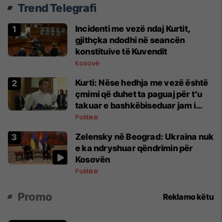
Trend Telegrafi
Incidenti me vezë ndaj Kurtit,
gjithçka ndodhi në seancën
konstituive të Kuvendit
Kosovë
Kurti: Nëse hedhja me vezë është
çmimi që duhet ta paguaj për t’u
takuar e bashkëbiseduar jam i
lumtur ta bëj këtë
Politikë
Zelensky në Beograd: Ukraina nuk
e ka ndryshuar qëndrimin për
Kosovën
Politikë
Promo
Reklamo këtu