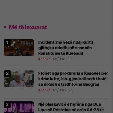
Më të lexuarat
Incidenti me vezë ndaj Kurtit,
gjithçka ndodhi në seancën
konstituive të Kuvendit
Kosovë
06/08/2026
Ftohet nga prokuroria e Kosovës për
krime lufte, ish-gjenerali serb thotë
se dikush e tradhtoi në Beograd
Kosovë
02/08/2026
Një pleskavicë e ngrënë nga Dua
Lipa në Prishtinë në orën 04:28 të