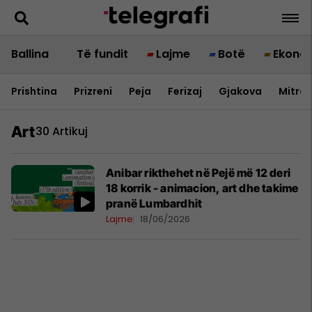
Ballina
Të fundit
Lajme
Botë
Ekono
Prishtina
Prizreni
Peja
Ferizaj
Gjakova
Mitrov
Art
30 Artikuj
Anibar rikthehet në Pejë më 12 deri
18 korrik - animacion, art dhe takime
pranë Lumbardhit
Lajme
18/06/2026