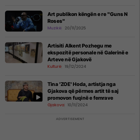
Art publikon këngën e re "Guns N
Roses"
Muzikë
20/11/2025
Artisiti Alkent Pozhegu me
ekspozitë personale në Galerinë e
Arteve në Gjakovë
Kulturë
19/12/2024
Tina 'ZOE' Hoda, artistja nga
Gjakova që përmes artit të saj
promovon fuqinë e femrave
Gjakova
10/11/2024