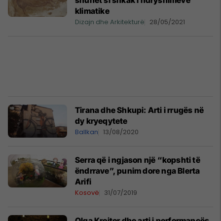
shuhet si shkak i ndryshimeve
klimatike
Dizajn dhe Arkitekturë
28/05/2021
Tirana dhe Shkupi: Arti i rrugës në
dy kryeqytete
Ballkan
13/08/2020
Serra që i ngjason një “kopshti të
ëndrrave”, punim dore nga Blerta
Arifi
Kosovë
31/07/2019
Olga Kroitor dhe arti i performancës