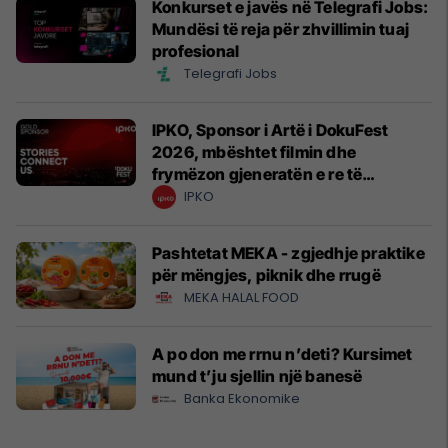
Konkurset e javës në Telegrafi Jobs:
Mundësi të reja për zhvillimin tuaj
profesional
Telegrafi Jobs
IPKO, Sponsor i Artë i DokuFest
2026, mbështet filmin dhe
frymëzon gjeneratën e re të
krijuesve
IPKO
Pashtetat MEKA - zgjedhje praktike
për mëngjes, piknik dhe rrugë
MEKA HALAL FOOD
A po don me rrnu n’deti? Kursimet
mund t’ju sjellin një banesë
Banka Ekonomike