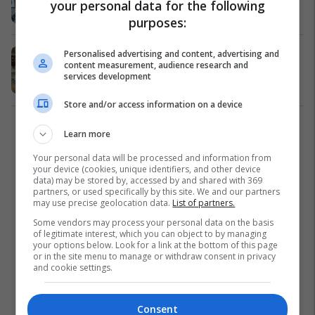
your personal data for the following
purposes:
Profesioni i veçantë i Edona Zeqirit,
Personalised advertising and content, advertising and
content measurement, audience research and
pikturon në pjata (Video)
services development
Kosovë
04/12/2018
Store and/or access information on a device
1
Learn more
Your personal data will be processed and information from
your device (cookies, unique identifiers, and other device
data) may be stored by, accessed by and shared with 369
partners, or used specifically by this site. We and our partners
may use precise geolocation data.
List of partners.
Some vendors may process your personal data on the basis
of legitimate interest, which you can object to by managing
your options below. Look for a link at the bottom of this page
or in the site menu to manage or withdraw consent in privacy
and cookie settings.
Consent