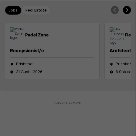
Jobs
Real Estate
Padel Zone
Flex 
Recepsionist/e
Architect
Prishtine
Prishtinë
31 Gusht 2026
6 Shtator 