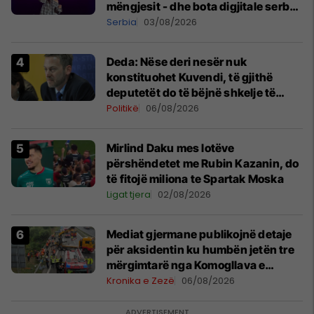
mëngjesit - dhe bota digjitale serbe
shpall gjendjen e luftës
Serbia
03/08/2026
Deda: Nëse deri nesër nuk
konstituohet Kuvendi, të gjithë
deputetët do të bëjnë shkelje të
rëndë kushtetuese
Politikë
06/08/2026
Mirlind Daku mes lotëve
përshëndetet me Rubin Kazanin, do
të fitojë miliona te Spartak Moska
Ligat tjera
02/08/2026
Mediat gjermane publikojnë detaje
për aksidentin ku humbën jetën tre
mërgimtarë nga Komogllava e
Ferizajt
Kronika e Zezë
06/08/2026