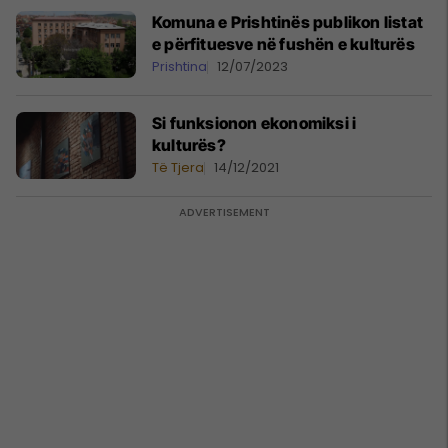
Komuna e Prishtinës publikon listat
e përfituesve në fushën e kulturës
Prishtina
12/07/2023
Si funksionon ekonomiksi i
kulturës?
Të Tjera
14/12/2021