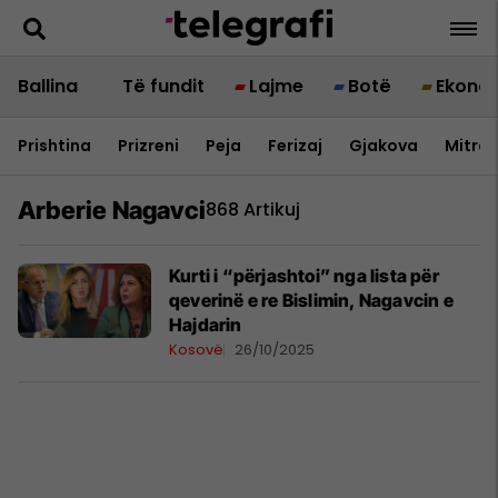
Ballina
Të fundit
Lajme
Botë
Ekono
Prishtina
Prizreni
Peja
Ferizaj
Gjakova
Mitrov
Arberie Nagavci
868 Artikuj
Kurti i “përjashtoi” nga lista për
qeverinë e re Bislimin, Nagavcin e
Hajdarin
Kosovë
26/10/2025