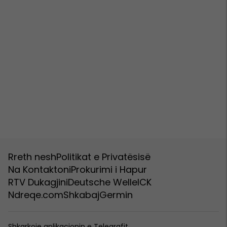
Rreth nesh
Politikat e Privatësisë
Na Kontaktoni
Prokurimi i Hapur
RTV Dukagjini
Deutsche Welle
ICK
Ndreqe.com
Shkabaj
Germin
Shkarkoje aplikacionin e Telegrafit