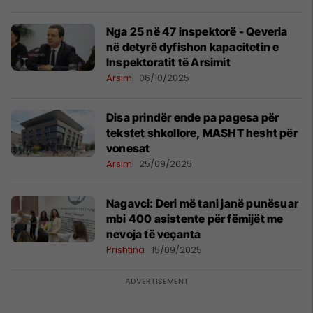
Nga 25 në 47 inspektorë - Qeveria
në detyrë dyfishon kapacitetin e
Inspektoratit të Arsimit
Arsim
06/10/2025
Disa prindër ende pa pagesa për
tekstet shkollore, MASHT hesht për
vonesat
Arsim
25/09/2025
Nagavci: Deri më tani janë punësuar
mbi 400 asistente për fëmijët me
nevoja të veçanta
Prishtina
15/09/2025