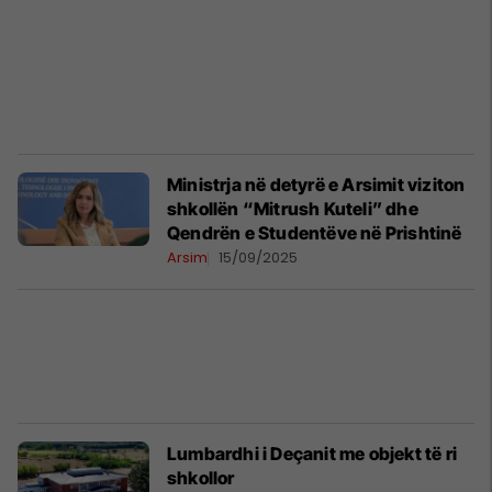
Ministrja në detyrë e Arsimit viziton
shkollën “Mitrush Kuteli” dhe
Qendrën e Studentëve në Prishtinë
Arsim
15/09/2025
Lumbardhi i Deçanit me objekt të ri
shkollor