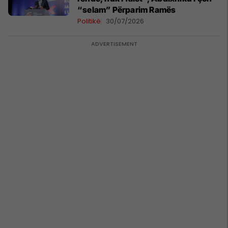
“selam” Përparim Ramës
Politikë
30/07/2026