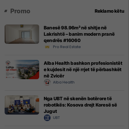
Promo
Reklamo këtu
Banesë 98.96m² në shitje në
Lakrishtë – banim modern pranë
qendrës #16060
Pro Real Estate
Alba Health bashkon profesionistët
e kujdesit në një rrjet të përbashkët
në Zvicër
Alba Health
Nga UBT në skenën botërore të
robotikës: Kosova drejt Koresë së
Jugut
UBT