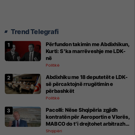
Trend Telegrafi
Përfundon takimin me Abdixhikun,
Kurti: S'ka marrëveshje me LDK-
në
Politikë
Abdixhiku me 18 deputetët e LDK-
së përcaktojnë rrugëtimin e
përbashkët
Politikë
Pacolli: Nëse Shqipëria zgjidh
kontratën për Aeroportin e Vlorës,
MABCO do t’i drejtohet arbitrazhit
ndërkombëtar
Shqipëri