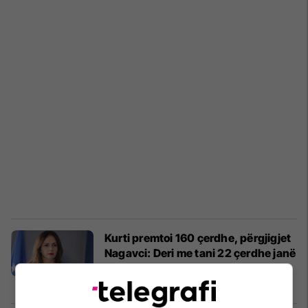
Kurti premtoi 160 çerdhe, përgjigjet
Nagavci: Deri me tani 22 çerdhe janë
përuruar
Kosovë
03/08/2025