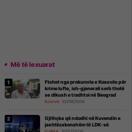
Më të lexuarat
Ftohet nga prokuroria e Kosovës për
krime lufte, ish-gjenerali serb thotë
se dikush e tradhtoi në Beograd
Kosovë
02/08/2026
Gjithçka që ndodhi në Kuvendin e
jashtëzakonshëm të LDK-së
Politikë
30/07/2026