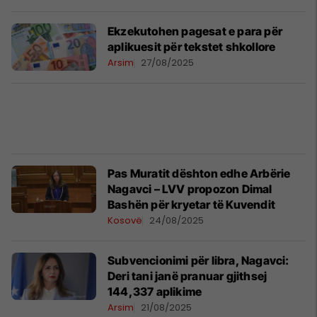
Ekzekutohen pagesat e para për
aplikuesit për tekstet shkollore
Arsim
27/08/2025
Pas Muratit dështon edhe Arbërie
Nagavci – LVV propozon Dimal
Bashën për kryetar të Kuvendit
Kosovë
24/08/2025
Subvencionimi për libra, Nagavci:
Deri tani janë pranuar gjithsej
144,337 aplikime
Arsim
21/08/2025