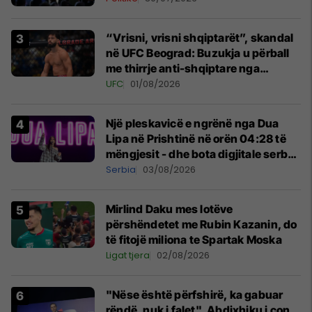
“Vrisni, vrisni shqiptarët”, skandal
në UFC Beograd: Buzukja u përball
me thirrje anti-shqiptare nga
tribunat
UFC
01/08/2026
Një pleskavicë e ngrënë nga Dua
Lipa në Prishtinë në orën 04:28 të
mëngjesit - dhe bota digjitale serbe
shpall gjendjen e luftës
Serbia
03/08/2026
Mirlind Daku mes lotëve
përshëndetet me Rubin Kazanin, do
të fitojë miliona te Spartak Moska
Ligat tjera
02/08/2026
"Nëse është përfshirë, ka gabuar
rëndë, nuk i falet", Abdixhiku i çon