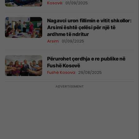
Kosovë
01/09/2025
Nagavci uron fillimin e vitit shkollor:
Arsimi është çelësi për një të
ardhme të ndritur
Arsim
01/09/2025
Përurohet çerdhja e re publike në
Fushë Kosovë
Fushë Kosova
29/08/2025