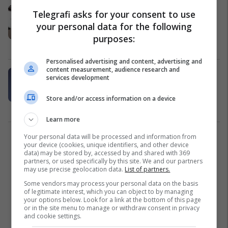
Ibrahimi nga AAK: Nagavci
Telegrafi asks for your consent to use
pothuajse një vit pa asnjë takim me
your personal data for the following
drejtorët komunalë të arsimit
purposes:
Arsim
04/07/2025
Personalised advertising and content, advertising and
content measurement, audience research and
Nagavci i reagon Ramës: Kemi
services development
investuar më shumë se 12 milionë
euro për përmirësimin e
Store and/or access information on a device
infrastrukturës shkollore, shpifjet
Lajme
01/07/2025
nuk kalojnë
Learn more
Your personal data will be processed and information from
3
your device (cookies, unique identifiers, and other device
data) may be stored by, accessed by and shared with 369
partners, or used specifically by this site. We and our partners
may use precise geolocation data.
List of partners.
Some vendors may process your personal data on the basis
of legitimate interest, which you can object to by managing
your options below. Look for a link at the bottom of this page
or in the site menu to manage or withdraw consent in privacy
and cookie settings.