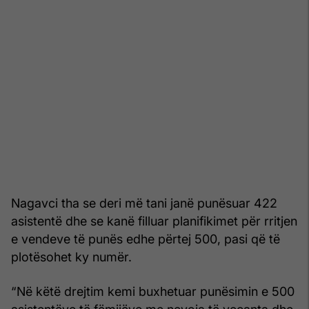
Nagavci tha se deri më tani janë punësuar 422
asistentë dhe se kanë filluar planifikimet për rritjen
e vendeve të punës edhe përtej 500, pasi që të
plotësohet ky numër.
“Në këtë drejtim kemi buxhetuar punësimin e 500