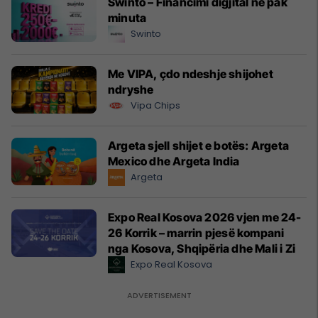
Swinto – Financimi digjital në pak
minuta
Swinto
Me VIPA, çdo ndeshje shijohet
ndryshe
Vipa Chips
Argeta sjell shijet e botës: Argeta
Mexico dhe Argeta India
Argeta
Expo Real Kosova 2026 vjen me 24-
26 Korrik – marrin pjesë kompani
nga Kosova, Shqipëria dhe Mali i Zi
Expo Real Kosova