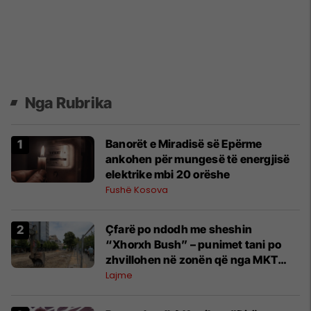
Nga Rubrika
Banorët e Miradisë së Epërme
ankohen për mungesë të energjisë
elektrike mbi 20 orëshe
Fushë Kosova
Çfarë po ndodh me sheshin
“Xhorxh Bush” – punimet tani po
zhvillohen në zonën që nga MKT
konsiderohej si ‘trashëgimi
Lajme
kulturore’