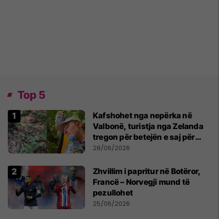
Top 5
Kafshohet nga nepërka në
Valbonë, turistja nga Zelanda
tregon për betejën e saj për
mbijetesë
28/06/2026
Zhvillim i papritur në Botëror,
Francë – Norvegji mund të
pezullohet
25/06/2026