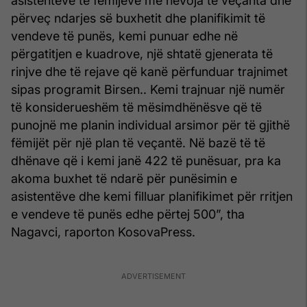
asistentëve të fëmijëve me nevoja të veçanta dhe
përveç ndarjes së buxhetit dhe planifikimit të
vendeve të punës, kemi punuar edhe në
përgatitjen e kuadrove, një shtatë gjenerata të
rinjve dhe të rejave që kanë përfunduar trajnimet
sipas programit Birsen.. Kemi trajnuar një numër
të konsiderueshëm të mësimdhënësve që të
punojnë me planin individual arsimor për të gjithë
fëmijët për një plan të veçantë. Në bazë të të
dhënave që i kemi janë 422 të punësuar, pra ka
akoma buxhet të ndarë për punësimin e
asistentëve dhe kemi filluar planifikimet për rritjen
e vendeve të punës edhe përtej 500”, tha
Nagavci, raporton KosovaPress.