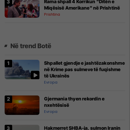
Rama shpall 4 Korrikun "Ditën e
Miqësisë Amerikane" në Prishtinë
Prishtina
Në trend Botë
Shpallet gjendje e jashtëzakonshme
në Krime pas sulmeve të fuqishme
të Ukrainës
Evropa
Gjermania thyen rekordin e
nxehtësisë
Evropa
Hakmerret SHBA-ja, sulmon Iranin