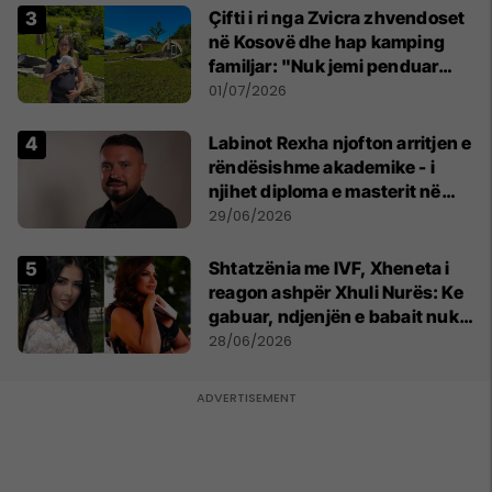
Çifti i ri nga Zvicra zhvendoset
në Kosovë dhe hap kamping
familjar: "Nuk jemi penduar
asnjë ditë"
01/07/2026
Labinot Rexha njofton arritjen e
rëndësishme akademike - i
njihet diploma e masterit në
Psikologji në Zvicër
29/06/2026
Shtatzënia me IVF, Xheneta i
reagon ashpër Xhuli Nurës: Ke
gabuar, ndjenjën e babait nuk
mund t'ia plotësosh kurrë
28/06/2026