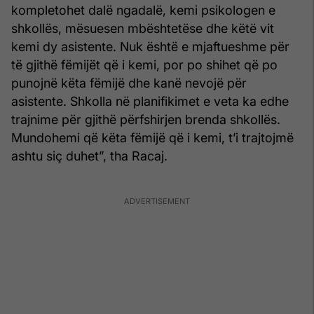
kompletohet dalë ngadalë, kemi psikologen e
shkollës, mësuesen mbështetëse dhe këtë vit
kemi dy asistente. Nuk është e mjaftueshme për
të gjithë fëmijët që i kemi, por po shihet që po
punojnë këta fëmijë dhe kanë nevojë për
asistente. Shkolla në planifikimet e veta ka edhe
trajnime për gjithë përfshirjen brenda shkollës.
Mundohemi që këta fëmijë që i kemi, t’i trajtojmë
ashtu siç duhet”, tha Racaj.