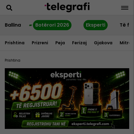
Ballina
Botërori 2026
Eksperti
Të fu
Prishtina
Prizreni
Peja
Ferizaj
Gjakova
Mitrov
Prishtina