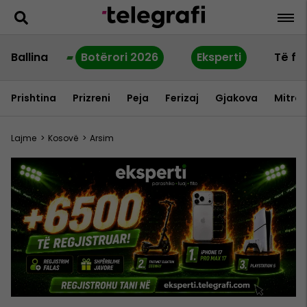
Ballina
Botërori 2026
Eksperti
Të fu
Prishtina
Prizreni
Peja
Ferizaj
Gjakova
Mitrov
Lajme
>
Kosovë
>
Arsim