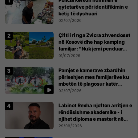
Policia kërkon ndihmën e
qytetarëve për identifikimin e
këtij të dyshuari
02/07/2026
Çifti i ri nga Zvicra zhvendoset
në Kosovë dhe hap kamping
familjar: "Nuk jemi penduar
asnjë ditë"
01/07/2026
Pamjet e kamerave zbardhin
përleshjen mes familjarëve ku
mbetën të plagosur katër
persona
02/07/2026
Labinot Rexha njofton arritjen e
rëndësishme akademike - i
njihet diploma e masterit në
Psikologji në Zvicër
29/06/2026