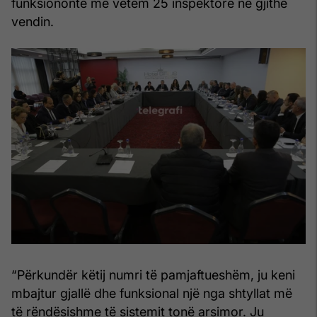
funksiononte me vetëm 25 inspektorë në gjithë
vendin.
“Përkundër këtij numri të pamjaftueshëm, ju keni
mbajtur gjallë dhe funksional një nga shtyllat më
të rëndësishme të sistemit tonë arsimor. Ju