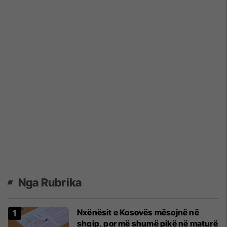
Nga Rubrika
Nxënësit e Kosovës mësojnë në
shqip, por më shumë pikë në maturë