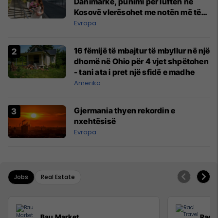
Danimarkë, punimi për luftën në
Kosovë vlerësohet me notën më të
lartë
Evropa
16 fëmijë të mbajtur të mbyllur në një
dhomë në Ohio për 4 vjet shpëtohen
- tani ata i pret një sfidë e madhe
Amerika
Gjermania thyen rekordin e
nxehtësisë
Evropa
Jobs
Real Estate
Bau Market
Raci 