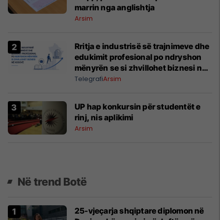
marrin nga anglishtja
Arsim
Rritja e industrisë së trajnimeve dhe
edukimit profesional po ndryshon
mënyrën se si zhvillohet biznesi në
Kosovë.
Telegrafi
Arsim
UP hap konkursin për studentët e
rinj, nis aplikimi
Arsim
Në trend Botë
25-vjeçarja shqiptare diplomon në