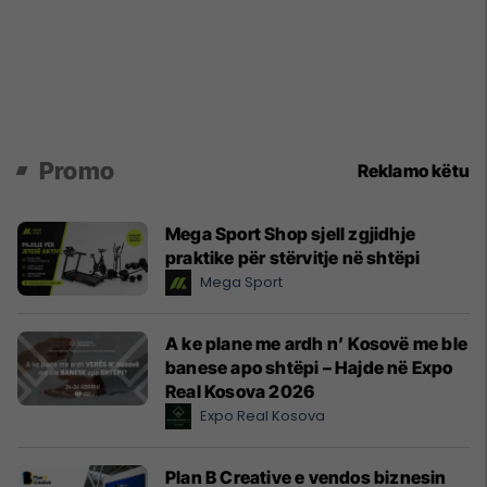
Promo
Reklamo këtu
Mega Sport Shop sjell zgjidhje
praktike për stërvitje në shtëpi
Mega Sport
A ke plane me ardh n’ Kosovë me ble
banese apo shtëpi – Hajde në Expo
Real Kosova 2026
Expo Real Kosova
Plan B Creative e vendos biznesin