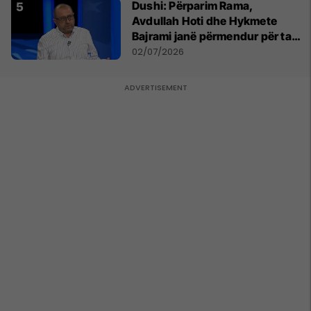
Dushi: Përparim Rama,
Avdullah Hoti dhe Hykmete
Bajrami janë përmendur për ta
udhëhequr LDK-në
02/07/2026