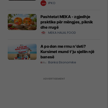
krijuesve
IPKO
Pashtetat MEKA - zgjedhje
praktike për mëngjes, piknik
dhe rrugë
MEKA HALAL FOOD
A po don me rrnu n’deti?
Kursimet mund t’ju sjellin një
banesë
Banka Ekonomike