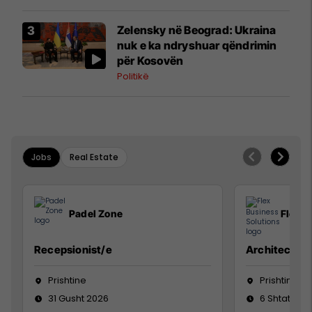
Zelensky në Beograd: Ukraina
nuk e ka ndryshuar qëndrimin
për Kosovën
Politikë
Jobs
Real Estate
Padel Zone
Flex B
Recepsionist/e
Architect
Prishtine
Prishtinë
31 Gusht 2026
6 Shtator 2