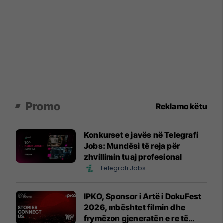
Promo
Reklamo këtu
Konkurset e javës në Telegrafi
Jobs: Mundësi të reja për
zhvillimin tuaj profesional
Telegrafi Jobs
IPKO, Sponsor i Artë i DokuFest
2026, mbështet filmin dhe
frymëzon gjeneratën e re të