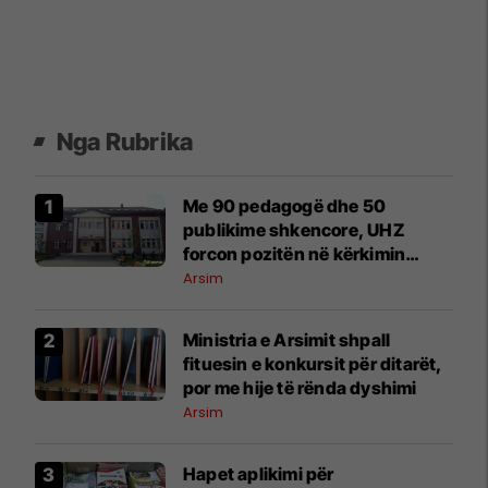
Nga Rubrika
Me 90 pedagogë dhe 50
publikime shkencore, UHZ
forcon pozitën në kërkimin
ndërkombëtar
Arsim
Ministria e Arsimit shpall
fituesin e konkursit për ditarët,
por me hije të rënda dyshimi
Arsim
Hapet aplikimi për