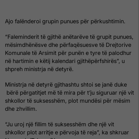
Ajo falënderoi grupin punues për përkushtimin.
“Faleminderit të gjithë anëtarëve të grupit punues,
mësimdhënësve dhe përfaqësuesve të Drejtorive
Komunale të Arsimit për punën e tyre të palodhur
në hartimin e këtij kalendari gjithëpërfshirës”, u
shpreh ministrja në detyrë.
Ministrja në detyrë gjithashtu shtoi se janë duke
bërë përgatitjet më të mira për t’ju siguruar një vit
shkollor të suksesshëm, plot mundësi për mësim
dhe zhvillim.
“Ju uroj një fillim të suksesshëm dhe një vit
shkollor plot arritje e përvoja të reja”, ka shkruar