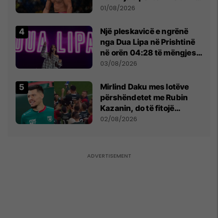
anti-shqiptare nga
01/08/2026
tribunat
Një pleskavicë e ngrënë
nga Dua Lipa në Prishtinë
në orën 04:28 të mëngjesit
- dhe bota digjitale serbe
03/08/2026
shpall gjendjen e luftës
Mirlind Daku mes lotëve
përshëndetet me Rubin
Kazanin, do të fitojë
miliona te Spartak Moska
02/08/2026