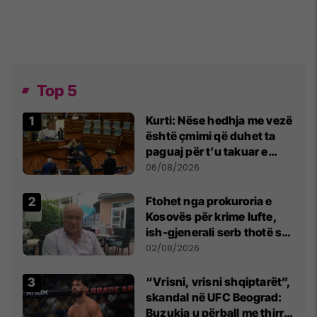
Top 5
Kurti: Nëse hedhja me vezë
është çmimi që duhet ta
paguaj për t’u takuar e
bashkëbiseduar jam i
06/08/2026
lumtur ta bëj këtë
Ftohet nga prokuroria e
Kosovës për krime lufte,
ish-gjenerali serb thotë se
dikush e tradhtoi në
02/08/2026
Beograd
“Vrisni, vrisni shqiptarët”,
skandal në UFC Beograd:
Buzukja u përball me thirrje