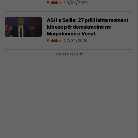
formën e formimit të qeverive të
Politikë
29/04/2026
ardhshme
ASH e Selës: 27 prilli ishte moment
kthese për demokracinë në
Maqedoninë e Veriut
Politikë
27/04/2026