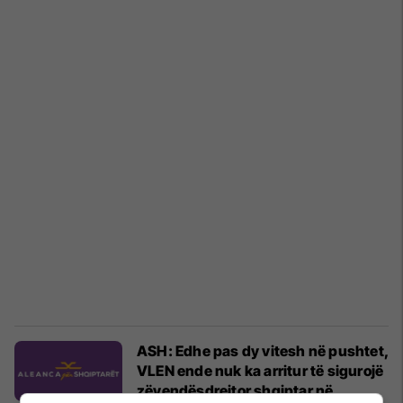
ASH: Edhe pas dy vitesh në pushtet,
VLEN ende nuk ka arritur të sigurojë
zëvendësdrejtor shqiptar në