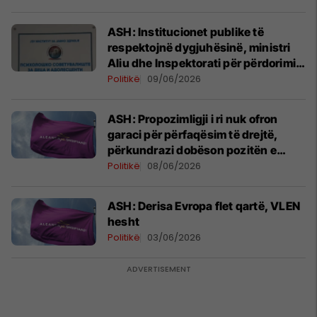
ASH: Institucionet publike të
respektojnë dygjuhësinë, ministri
Aliu dhe Inspektorati për përdorimin
e gjuhëve të veprojnë urgjentisht
Politikë
09/06/2026
ASH: Propozimligji i ri nuk ofron
garaci për përfaqësim të drejtë,
përkundrazi dobëson pozitën e
shqiptarëve
Politikë
08/06/2026
ASH: Derisa Evropa flet qartë, VLEN
hesht
Politikë
03/06/2026