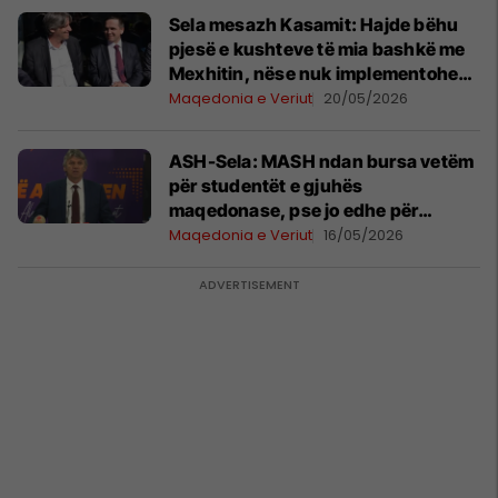
Sela mesazh Kasamit: Hajde bëhu
pjesë e kushteve të mia bashkë me
Mexhitin, nëse nuk implementohen
shkojmë në opozitë
Maqedonia e Veriut
20/05/2026
ASH-Sela: MASH ndan bursa vetëm
për studentët e gjuhës
maqedonase, pse jo edhe për
studentët e gjuhës shqipe
Maqedonia e Veriut
16/05/2026