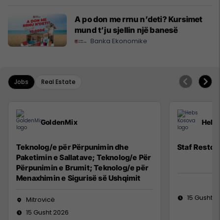
A po don me rrnu n’deti? Kursimet
mund t’ju sjellin një banesë
Banka Ekonomike
Jobs
Real Estate
GoldenMix
Hebs
Teknolog/e për Përpunimin dhe
Staf Restor
Paketimin e Sallatave; Teknolog/e Për
Përpunimin e Brumit; Teknolog/e për
Menaxhimin e Sigurisë së Ushqimit
15 Gusht 2
Mitrovicë
15 Gusht 2026