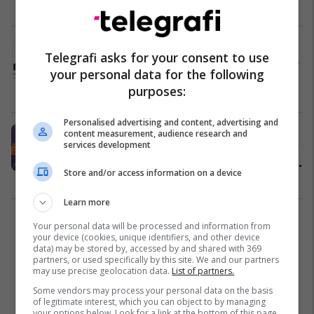
ASHMAA
Politikë
20/04/2026
Deputetët e VLEN-it në Kuvend janë
Telegrafi asks for your consent to use
të regjistruar si deputetë të Lëvizjes
your personal data for the following
Besa
purposes:
Politikë
08/04/2026
Personalised advertising and content, advertising and
ASH, Sela: Tentimi për të akuzuar
content measurement, audience research and
services development
Shqipërinë se autostrada ka ngecur
larg kufirit është manipulim i radhës
Store and/or access information on a device
i Mickoskit
Politikë
01/04/2026
Learn more
2
Your personal data will be processed and information from
your device (cookies, unique identifiers, and other device
data) may be stored by, accessed by and shared with 369
partners, or used specifically by this site. We and our partners
may use precise geolocation data.
List of partners.
Some vendors may process your personal data on the basis
of legitimate interest, which you can object to by managing
your options below. Look for a link at the bottom of this page