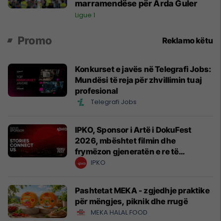
marramendëse për Arda Guler
Ligue 1
Promo
Reklamo këtu
Konkurset e javës në Telegrafi Jobs:
Mundësi të reja për zhvillimin tuaj
profesional
Telegrafi Jobs
IPKO, Sponsor i Artë i DokuFest
2026, mbështet filmin dhe
frymëzon gjeneratën e re të
krijuesve
IPKO
Pashtetat MEKA - zgjedhje praktike
për mëngjes, piknik dhe rrugë
MEKA HALAL FOOD