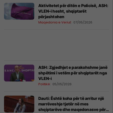
Aktivitetet për ditën e Policisë, ASH:
VLEN-i hesht, shqiptarët
përjashtohen
Maqedonia e Veriut
07/05/2026
ASH: Zgjedhjet e parakohshme janë
shpëtimi i vetëm për shqiptarët nga
VLEN-i
Politikë
05/05/2026
Dauti: Është koha për të arritur një
marrëveshje tjetër në mes
shqiptarëve dhe maqedonasve për