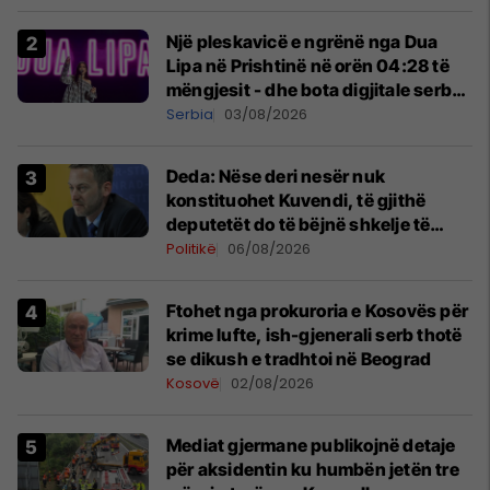
Një pleskavicë e ngrënë nga Dua
Lipa në Prishtinë në orën 04:28 të
mëngjesit - dhe bota digjitale serbe
shpall gjendjen e luftës
Serbia
03/08/2026
Deda: Nëse deri nesër nuk
konstituohet Kuvendi, të gjithë
deputetët do të bëjnë shkelje të
rëndë kushtetuese
Politikë
06/08/2026
Ftohet nga prokuroria e Kosovës për
krime lufte, ish-gjenerali serb thotë
se dikush e tradhtoi në Beograd
Kosovë
02/08/2026
Mediat gjermane publikojnë detaje
për aksidentin ku humbën jetën tre