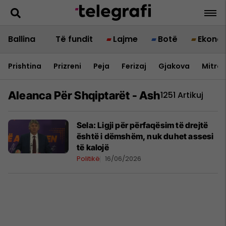
Ballina
Të fundit
Lajme
Botë
Ekono
Prishtina
Prizreni
Peja
Ferizaj
Gjakova
Mitrov
Aleanca Për Shqiptarët - Ash
1251 Artikuj
Sela: Ligji për përfaqësim të drejtë
është i dëmshëm, nuk duhet assesi
të kalojë
Politikë
16/06/2026