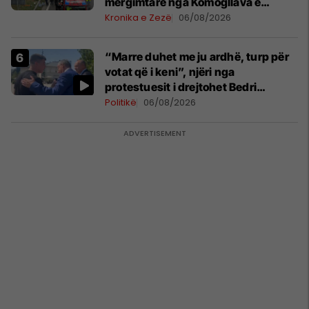
mërgimtarë nga Komogllava e
Ferizajt
Kronika e Zezë
06/08/2026
“Marre duhet me ju ardhë, turp për
votat që i keni”, njëri nga
protestuesit i drejtohet Bedri
Hamzës
Politikë
06/08/2026