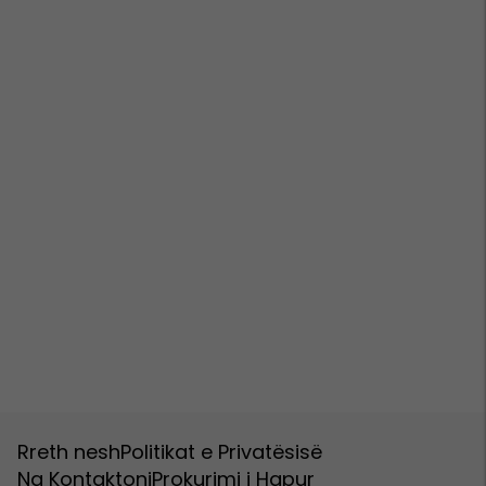
Rreth nesh
Politikat e Privatësisë
Na Kontaktoni
Prokurimi i Hapur