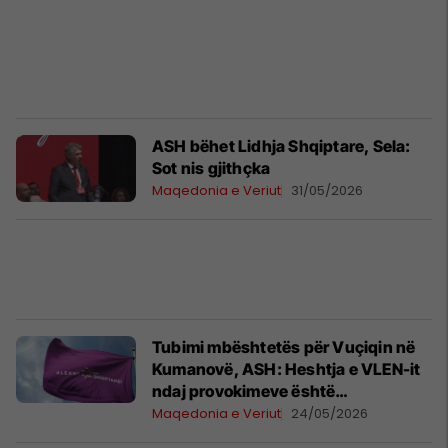
ASH bëhet Lidhja Shqiptare, Sela:
Sot nis gjithçka
Maqedonia e Veriut
31/05/2026
Tubimi mbështetës për Vuçiqin në
Kumanovë, ASH: Heshtja e VLEN-it
ndaj provokimeve është
shqetësuese
Maqedonia e Veriut
24/05/2026