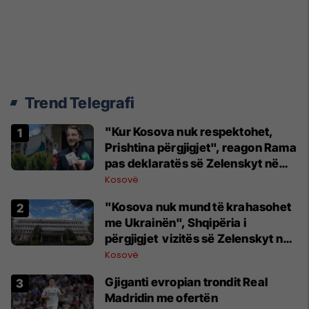
Trend Telegrafi
"Kur Kosova nuk respektohet,
Prishtina përgjigjet", reagon Rama
pas deklaratës së Zelenskyt në
Beograd
Kosovë
"Kosova nuk mund të krahasohet
me Ukrainën", Shqipëria i
përgjigjet vizitës së Zelenskyt në
Serbi
Kosovë
Gjiganti evropian trondit Real
Madridin me ofertën