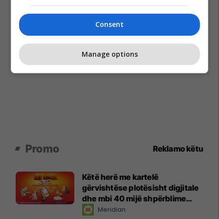
Consent
Manage options
Promo
Reklamo këtu
Këtë herë me kartelë
gërvishtëse plotësisht digjitale
dhe mbi 40 mijë shpërblime
instant!
Meridian