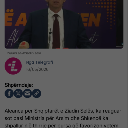
ziadin sela
ziadin sela
Nga
Telegrafi
16/05/2026
Aleanca për Shqiptarët e Ziadin Selës, ka reaguar
sot pasi Ministria për Arsim dhe Shkencë ka
shpallur një thirrje për bursa që favorizon vetëm