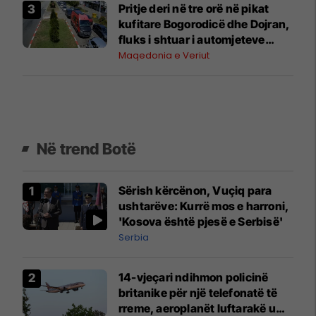
Pritje deri në tre orë në pikat
kufitare Bogorodicë dhe Dojran,
fluks i shtuar i automjeteve
edhe në Tabanocë
Maqedonia e Veriut
Në trend Botë
Sërish kërcënon, Vuçiq para
ushtarëve: Kurrë mos e harroni,
'Kosova është pjesë e Serbisë'
Serbia
14-vjeçari ndihmon policinë
britanike për një telefonatë të
rreme, aeroplanët luftarakë u