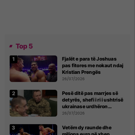
Top 5
Fjalët e para të Joshuas
pas fitores me nokaut ndaj
Kristian Prengës
26/07/2026
Pesë ditë pas marrjes së
detyrës, shefi i ri i ushtrisë
ukrainase urdhëron
kontroll të madh
26/07/2026
Vetëm dy raunde dhe
miliona euro në xhep,