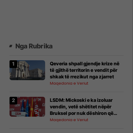
Nga Rubrika
Qeveria shpall gjendje krize në
të gjithë territorin e vendit për
shkak të rrezikut nga zjarret
Maqedonia e Veriut
LSDM: Mickoski e ka izoluar
vendin, vetë shëtitet nëpër
Bruksel por nuk dëshiron që
Maqedonia të jetë pjesë e BE-së
Maqedonia e Veriut