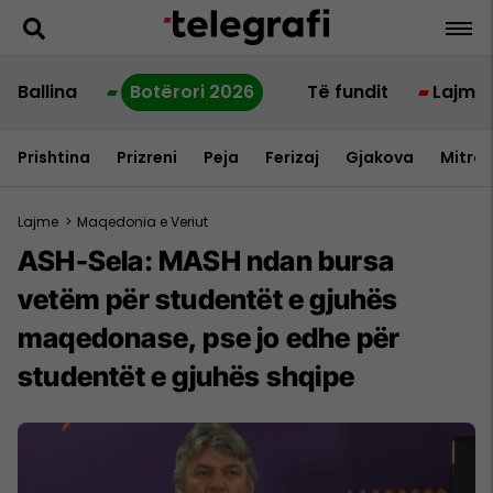
Ballina
Botërori 2026
Të fundit
Lajme
Prishtina
Prizreni
Peja
Ferizaj
Gjakova
Mitrov
Lajme
>
Maqedonia e Veriut
ASH-Sela: MASH ndan bursa
vetëm për studentët e gjuhës
maqedonase, pse jo edhe për
studentët e gjuhës shqipe