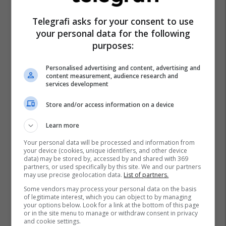
Telegrafi asks for your consent to use
Ziadin Sela
Ministria E Arsimit Dhe Shkencës - Maqedoni
your personal data for the following
Aleanca Për Shqiptarët - Ash
purposes:
Personalised advertising and content, advertising and
content measurement, audience research and
services development
Store and/or access information on a device
Learn more
Your personal data will be processed and information from
your device (cookies, unique identifiers, and other device
data) may be stored by, accessed by and shared with 369
partners, or used specifically by this site. We and our partners
may use precise geolocation data.
List of partners.
Some vendors may process your personal data on the basis
of legitimate interest, which you can object to by managing
your options below. Look for a link at the bottom of this page
or in the site menu to manage or withdraw consent in privacy
and cookie settings.