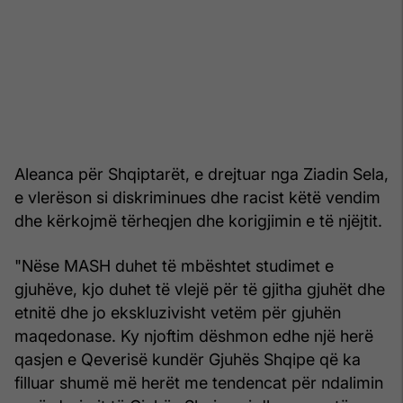
Aleanca për Shqiptarët, e drejtuar nga Ziadin Sela,
e vlerëson si diskriminues dhe racist këtë vendim
dhe kërkojmë tërheqjen dhe korigjimin e të njëjtit.
"Nëse MASH duhet të mbështet studimet e
gjuhëve, kjo duhet të vlejë për të gjitha gjuhët dhe
etnitë dhe jo ekskluzivisht vetëm për gjuhën
maqedonase. Ky njoftim dëshmon edhe një herë
qasjen e Qeverisë kundër Gjuhës Shqipe që ka
filluar shumë më herët me tendencat për ndalimin