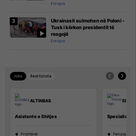
ngritën në ajër për të
Evropa
interceptuar fluturaken e Qatar
Airways që po shkonte drejt
Ukrainasit sulmohen në Poloni -
Mançesterit
Tusk i kërkon presidentit të
reagojë
Evropa
Jobs
Real Estate
ALTINBAS
Elkos
Asistente e Shitjes
Specialist Mi
Prishtinë
Ferizaj