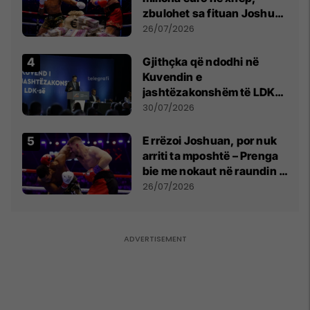
zbulohet sa fituan Joshua
e Prenga
26/07/2026
Gjithçka që ndodhi në
Kuvendin e
jashtëzakonshëm të LDK-
së
30/07/2026
E rrëzoi Joshuan, por nuk
arriti ta mposhtë – Prenga
bie me nokaut në raundin e
dytë
26/07/2026