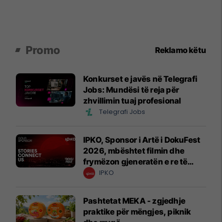
Promo
Reklamo këtu
Konkurset e javës në Telegrafi
Jobs: Mundësi të reja për
zhvillimin tuaj profesional
Telegrafi Jobs
IPKO, Sponsor i Artë i DokuFest
2026, mbështet filmin dhe
frymëzon gjeneratën e re të
krijuesve
IPKO
Pashtetat MEKA - zgjedhje
praktike për mëngjes, piknik