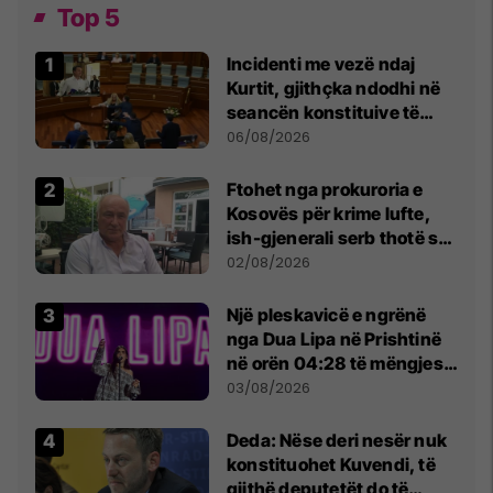
Top 5
Incidenti me vezë ndaj
Kurtit, gjithçka ndodhi në
seancën konstituive të
Kuvendit
06/08/2026
Ftohet nga prokuroria e
Kosovës për krime lufte,
ish-gjenerali serb thotë se
dikush e tradhtoi në
02/08/2026
Beograd
Një pleskavicë e ngrënë
nga Dua Lipa në Prishtinë
në orën 04:28 të mëngjesit
- dhe bota digjitale serbe
03/08/2026
shpall gjendjen e luftës
Deda: Nëse deri nesër nuk
konstituohet Kuvendi, të
gjithë deputetët do të