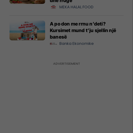
dhe rrugë
MEKA HALAL FOOD
A po don me rrnu n’deti?
Kursimet mund t’ju sjellin një
banesë
Banka Ekonomike