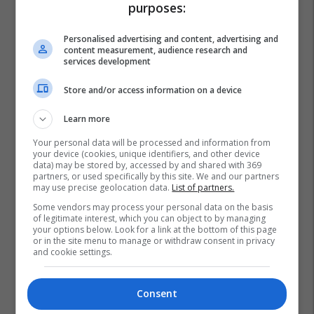
purposes:
Personalised advertising and content, advertising and
content measurement, audience research and
services development
Store and/or access information on a device
Learn more
Your personal data will be processed and information from
your device (cookies, unique identifiers, and other device
data) may be stored by, accessed by and shared with 369
partners, or used specifically by this site. We and our partners
may use precise geolocation data.
List of partners.
Some vendors may process your personal data on the basis
Korridori 8
Aleanca Për Shqiptarët - Ash
of legitimate interest, which you can object to by managing
your options below. Look for a link at the bottom of this page
or in the site menu to manage or withdraw consent in privacy
and cookie settings.
Consent