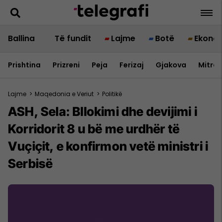
Ballina
Të fundit
Lajme
Botë
Ekono
Prishtina
Prizreni
Peja
Ferizaj
Gjakova
Mitrov
Lajme
>
Maqedonia e Veriut
>
Politikë
ASH, Sela: Bllokimi dhe devijimi i
Korridorit 8 u bë me urdhër të
Vuçiçit, e konfirmon vetë ministri i
Serbisë