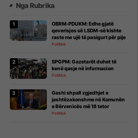
Nga Rubrika
OBRM-PDUKM: Edhe gjatë
qeverisjes së LSDM-së kishte
raste me ujë të pasigurt për pije
Politikë
SPGPM: Gazetarët duhet të
kenë qasje në informacion
Politikë
Gashi shpall zgjedhjet e
jashtëzakonshme në Komunën
e Bërvenicës më 18 tetor
Politikë