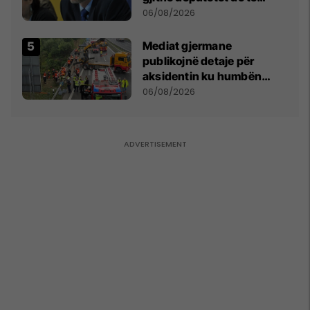
bëjnë shkelje të rëndë
06/08/2026
kushtetuese
Mediat gjermane
publikojnë detaje për
aksidentin ku humbën
jetën tre mërgimtarë nga
06/08/2026
Komogllava e Ferizajt