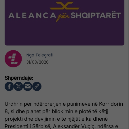
Nga
Telegrafi
31/03/2026
Urdhrin për ndërprerjen e punimeve në Korridorin
8, si dhe planet për bllokimin e plotë të këtjj
projekti dhe devijimin e të njëjtit e ka dhënë
Presidenti i Sërbisë, Aleksandër Vuçiç, ndërsa e