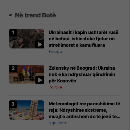
Në trend Botë
Ukrainasit i kapin ushtarët rusë
në befasi, ishin duke fjetur në
strehimoret e kamufluara
Evropa
Zelensky në Beograd: Ukraina
nuk e ka ndryshuar qëndrimin
për Kosovën
Politikë
Meteorologët me parashikime të
reja: Ndryshime ekstreme,
muajt e ardhshëm do të jenë të
pazakontë
Nga Bota