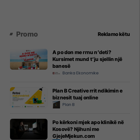
Promo
Reklamo këtu
A po don me rrnu n’deti?
Kursimet mund t’ju sjellin një
banesë
Banka Ekonomike
Plan B Creative rrit ndikimin e
biznesit tuaj online
Plan B
Po kërkoni mjek apo klinikë në
Kosovë? Njihuni me
GjejeMjekun.com