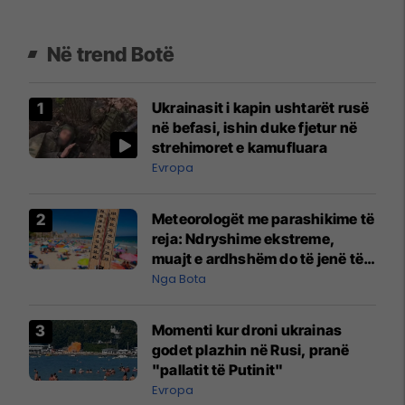
Në trend Botë
Ukrainasit i kapin ushtarët rusë
në befasi, ishin duke fjetur në
strehimoret e kamufluara
Evropa
Meteorologët me parashikime të
reja: Ndryshime ekstreme,
muajt e ardhshëm do të jenë të
pazakontë
Nga Bota
Momenti kur droni ukrainas
godet plazhin në Rusi, pranë
"pallatit të Putinit"
Evropa