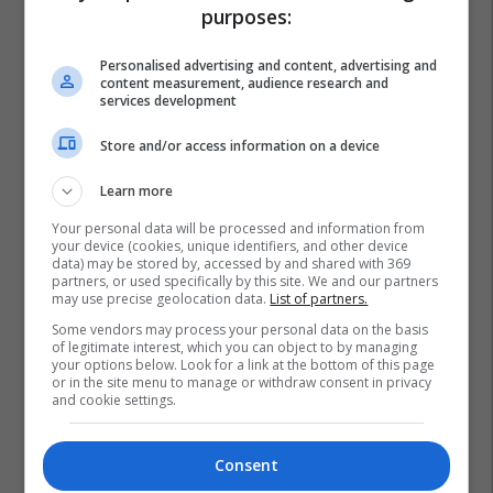
purposes:
Personalised advertising and content, advertising and
content measurement, audience research and
services development
Store and/or access information on a device
Learn more
Your personal data will be processed and information from
your device (cookies, unique identifiers, and other device
data) may be stored by, accessed by and shared with 369
partners, or used specifically by this site. We and our partners
may use precise geolocation data.
List of partners.
Ligji Për Përfaqësim Të Drejtë Dhe Adekuat - Mk
Some vendors may process your personal data on the basis
Aleanca Për Shqiptarët - Ash
of legitimate interest, which you can object to by managing
your options below. Look for a link at the bottom of this page
or in the site menu to manage or withdraw consent in privacy
and cookie settings.
Consent