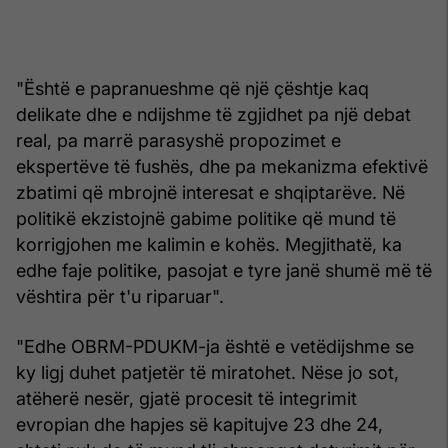
"Është e papranueshme që një çështje kaq
delikate dhe e ndijshme të zgjidhet pa një debat
real, pa marrë parasyshë propozimet e
ekspertëve të fushës, dhe pa mekanizma efektivë
zbatimi që mbrojnë interesat e shqiptarëve. Në
politikë ekzistojnë gabime politike që mund të
korrigjohen me kalimin e kohës. Megjithatë, ka
edhe faje politike, pasojat e tyre janë shumë më të
vështira për t'u riparuar".
"Edhe OBRM-PDUKM-ja është e vetëdijshme se
ky ligj duhet patjetër të miratohet. Nëse jo sot,
atëherë nesër, gjatë procesit të integrimit
evropian dhe hapjes së kapitujve 23 dhe 24,