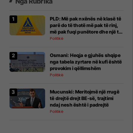
Nga Rubrika
PLD: Më pak nxënës në klasë të
parë do të thotë më pak të rinj,
më pak fuqi punëtore dhe një të
ardhme më të dobët për
Politikë
Maqedoninë
Osmani: Heqja e gjuhës shqipe
nga tabela zyrtare në kufi është
provokim i qëllimshëm
Politikë
Mucunski: Meritojmë një rrugë
të drejtë drejt BE-së, trajtimi
ndaj nesh është i padrejtë
Politikë