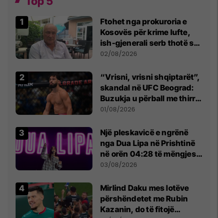
Top 5
Ftohet nga prokuroria e
Kosovës për krime lufte,
ish-gjenerali serb thotë se
dikush e tradhtoi në
02/08/2026
Beograd
“Vrisni, vrisni shqiptarët”,
skandal në UFC Beograd:
Buzukja u përball me thirrje
anti-shqiptare nga
01/08/2026
tribunat
Një pleskavicë e ngrënë
nga Dua Lipa në Prishtinë
në orën 04:28 të mëngjesit
- dhe bota digjitale serbe
03/08/2026
shpall gjendjen e luftës
Mirlind Daku mes lotëve
përshëndetet me Rubin
Kazanin, do të fitojë