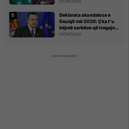
miliona te Spartak Moska
02/08/2026
​Deklarata skandaloze e
Daçiqit më 2020: Çka t'u
bëjmë serbëve që tregojnë
ku janë varrosur shqiptarët
03/08/2026
në Serbi