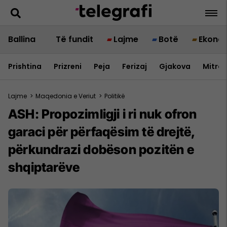
Ballina
Të fundit
Lajme
Botë
Ekono
Prishtina
Prizreni
Peja
Ferizaj
Gjakova
Mitrov
Lajme
>
Maqedonia e Veriut
>
Politikë
ASH: Propozimligji i ri nuk ofron
garaci për përfaqësim të drejtë,
përkundrazi dobëson pozitën e
shqiptarëve