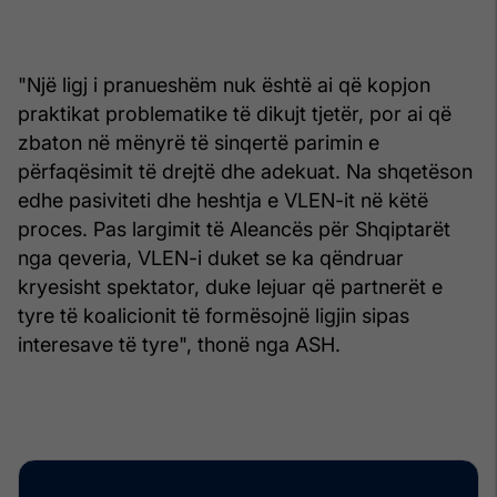
"Një ligj i pranueshëm nuk është ai që kopjon
praktikat problematike të dikujt tjetër, por ai që
zbaton në mënyrë të sinqertë parimin e
përfaqësimit të drejtë dhe adekuat. Na shqetëson
edhe pasiviteti dhe heshtja e VLEN-it në këtë
proces. Pas largimit të Aleancës për Shqiptarët
nga qeveria, VLEN-i duket se ka qëndruar
kryesisht spektator, duke lejuar që partnerët e
tyre të koalicionit të formësojnë ligjin sipas
interesave të tyre", thonë nga ASH.