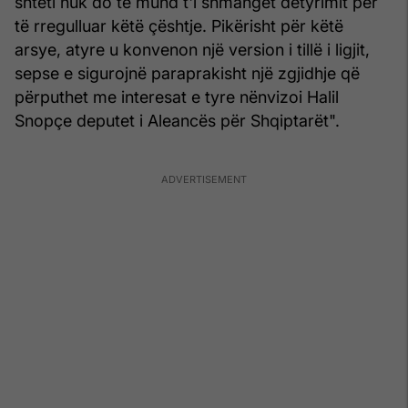
shteti nuk do të mund t'i shmanget detyrimit për
të rregulluar këtë çështje. Pikërisht për këtë
arsye, atyre u konvenon një version i tillë i ligjit,
sepse e sigurojnë paraprakisht një zgjidhje që
përputhet me interesat e tyre nënvizoi Halil
Snopçe deputet i Aleancës për Shqiptarët".