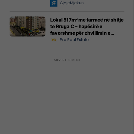
GjejeMjekun
Lokal 517m² me tarracë në shitje
te Rruga C – hapësirë e
favorshme për zhvillimin e
biznesit #15796
Pro Real Estate