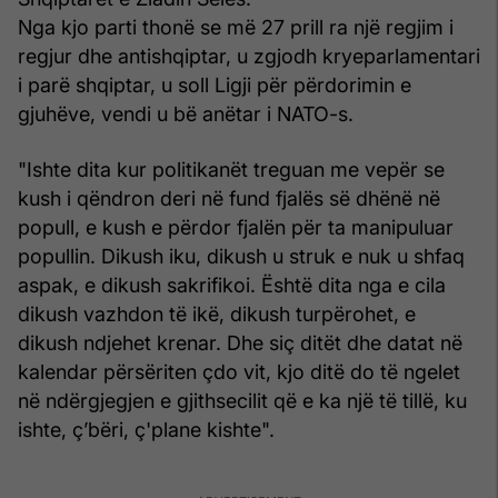
Nga kjo parti thonë se më 27 prill ra një regjim i
regjur dhe antishqiptar, u zgjodh kryeparlamentari
i parë shqiptar, u soll Ligji për përdorimin e
gjuhëve, vendi u bë anëtar i NATO-s.
"Ishte dita kur politikanët treguan me vepër se
kush i qëndron deri në fund fjalës së dhënë në
popull, e kush e përdor fjalën për ta manipuluar
popullin. Dikush iku, dikush u struk e nuk u shfaq
aspak, e dikush sakrifikoi. Është dita nga e cila
dikush vazhdon të ikë, dikush turpërohet, e
dikush ndjehet krenar. Dhe siç ditët dhe datat në
kalendar përsëriten çdo vit, kjo ditë do të ngelet
në ndërgjegjen e gjithsecilit që e ka një të tillë, ku
ishte, ç’bëri, ç'plane kishte".