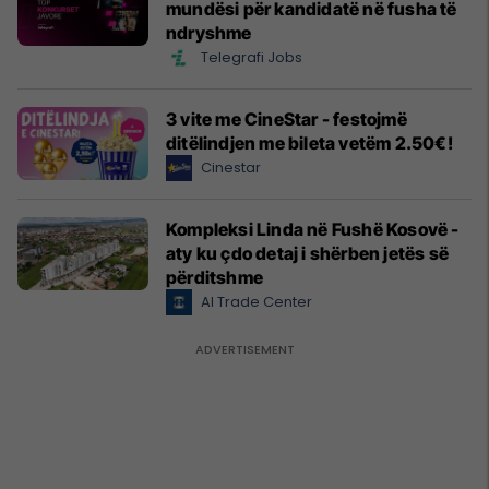
mundësi për kandidatë në fusha të
ndryshme
Telegrafi Jobs
3 vite me CineStar - festojmë
ditëlindjen me bileta vetëm 2.50€!
Cinestar
Kompleksi Linda në Fushë Kosovë -
aty ku çdo detaj i shërben jetës së
përditshme
Al Trade Center