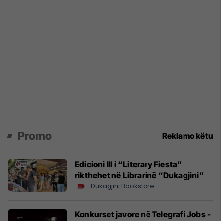
Promo
Reklamo këtu
Edicioni III i “Literary Fiesta”
rikthehet në Librarinë “Dukagjini”
Dukagjini Bookstore
Konkurset javore në Telegrafi Jobs -