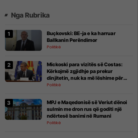
Nga Rubrika
Buçkovski: BE-ja e ka harruar
Ballkanin Perëndimor
Politikë
Mickoski para vizitës së Costas:
Kërkojmë zgjidhje pa prekur
dinjitetin, nuk ka më lëshime për
identitetin
Politikë
MPJ e Maqedonisë së Veriut dënoi
sulmin me dron rus që goditi një
ndërtesë banimi në Rumani
Politikë