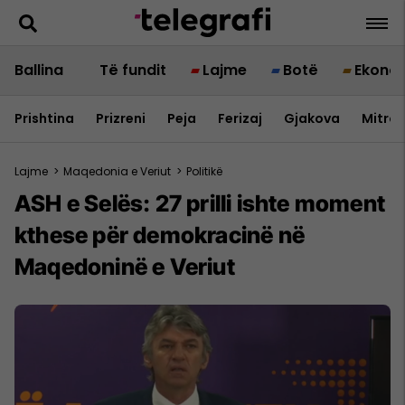
Ballina
Të fundit
Lajme
Botë
Ekono
Prishtina
Prizreni
Peja
Ferizaj
Gjakova
Mitrov
Lajme
>
Maqedonia e Veriut
>
Politikë
ASH e Selës: 27 prilli ishte moment
kthese për demokracinë në
Maqedoninë e Veriut