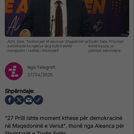
ASH, Sela: Tentimi për të akuzuar Shqipërinë se
Ziadin Sela: Prioriteti
autostrada ka ngecur larg kufirit është
është kauza, jo
manipulim i radhës i Mickoskit
çështjet sekondare
Nga
Telegrafi
27/04/2026
"27 Prilli ishte moment kthese për demokracinë
në Maqedoninë e Veriut", thonë nga Aleanca për
Shqiptarët e Ziadin Selës.