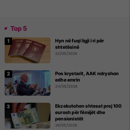
Top 5
Hyn në fuqi ligji i ri për
shtetësinë
22/05/2026
Pos kryetarit, AAK ndryshon
edhe emrin
24/05/2026
Ekzekutohen shtesat prej 100
eurosh për fëmijët dhe
pensionistët
26/05/2026