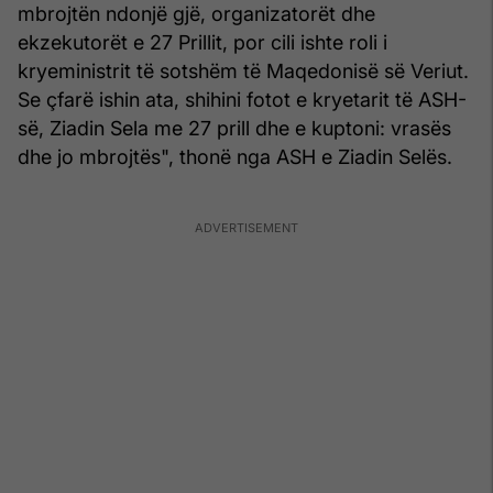
mbrojtën ndonjë gjë, organizatorët dhe
ekzekutorët e 27 Prillit, por cili ishte roli i
kryeministrit të sotshëm të Maqedonisë së Veriut.
Se çfarë ishin ata, shihini fotot e kryetarit të ASH-
së, Ziadin Sela me 27 prill dhe e kuptoni: vrasës
dhe jo mbrojtës", thonë nga ASH e Ziadin Selës.