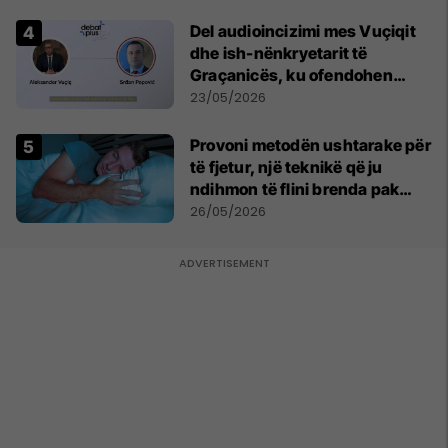
Del audioincizimi mes Vuçiqit
dhe ish-nënkryetarit të
Graçanicës, ku ofendohen
krerë të Kishës Ortodokse
23/05/2026
Serbe
Provoni metodën ushtarake për
të fjetur, një teknikë që ju
ndihmon të flini brenda pak
minutash
26/05/2026