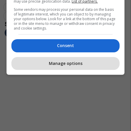
may use precise geolocation data.
List of partners.
Aleanca Për Shqiptarët
Aleanca Për Shqiptarët - Ash
Some vendors may process your personal data on the basis
of legitimate interest, which you can object to by managing
Ziadin Sela
your options below. Look for a link at the bottom of this page
or in the site menu to manage or withdraw consent in privacy
and cookie settings.
Consent
Manage options