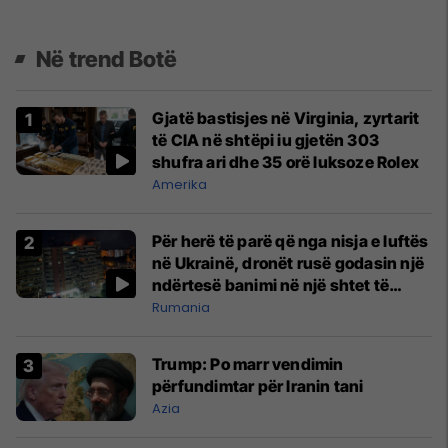
Në trend Botë
Gjatë bastisjes në Virginia, zyrtarit
të CIA në shtëpi iu gjetën 303
shufra ari dhe 35 orë luksoze Rolex
Amerika
Për herë të parë që nga nisja e luftës
në Ukrainë, dronët rusë godasin një
ndërtesë banimi në një shtet të
NATO-s
Rumania
Trump: Po marr vendimin
përfundimtar për Iranin tani
Azia