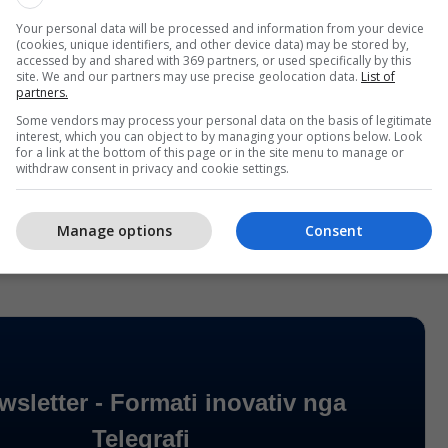
isje si VLEN. E ndryshuat logon, por jo veset. E
Your personal data will be processed and information from your device
 por jo dështimin e vazhdueshëm.
(cookies, unique identifiers, and other device data) may be stored by,
accessed by and shared with 369 partners, or used specifically by this
site. We and our partners may use precise geolocation data.
List of
 shihet çdo ditë: në gjuhë, në arsim, në përfaqësim,
partners.
integrime. Kudo premtime, askund rezultate.
Some vendors may process your personal data on the basis of legitimate
në më nevojë për fjalë të mëdha. Fjalët e mëdha i
interest, which you can object to by managing your options below. Look
for a link at the bottom of this page or in the site menu to manage or
viteve të kaluara. Shqiptarët kanë nevojë për
withdraw consent in privacy and cookie settings.
n tuaj të ri, VLEN, dhe me gjithsej 25 vite rreth
ni të dështoni", thonë nga ASH.
Manage options
Consent