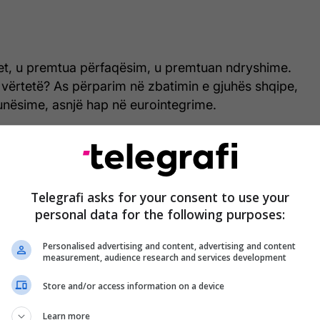
tet, u premtua përfaqësim, u premtuan ndryshime.
ë vërtetë? As përparim në zbatimin e gjuhës shqipe,
unësime, asnjë hap në eurointegrime.
që sot shiteni si “ndryshim”, jeni pjesë e pushtetit
Prandaj askush nuk u beson më arsyetimeve,
 teatrit politik. Nuk mund të rrini me dekada në
Telegrafi asks for your consent to use your
 të silleni sikur nuk keni asnjë përgjegjësi për
personal data for the following purposes:
ta ndryshoni sa të doni ngjyrën e CV-së suaj
htimet mbeten pjesë e saj.
Personalised advertising and content, advertising and content
measurement, audience research and services development
VLEN nuk erdhi për t’i zgjidhur problemet e
Store and/or access information on a device
për t’i mbuluar ato me propagandë. Ashtu siç keni
et para kësaj qeverie, ashtu po veproni edhe në
Learn more