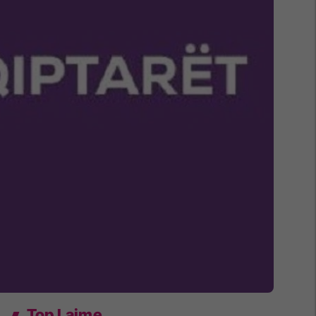
Top Lajme