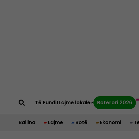
Të Fundit
Lajme lokale
Botërori 2026
Ballina
Lajme
Botë
Ekonomi
T