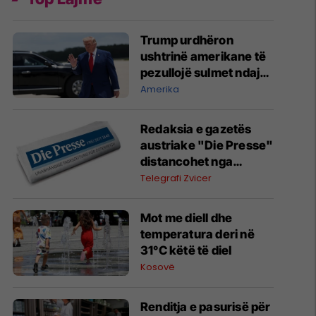
Trump urdhëron
ushtrinë amerikane të
pezullojë sulmet ndaj
Iranit, raportojnë
Amerika
mediat amerikane
Redaksia e gazetës
austriake "Die Presse"
distancohet nga
intervista e drejtorit të
Telegrafi Zvicer
përgjithshëm Rainer
Novak me autokratin
Mot me diell dhe
serb Vuçiq
temperatura deri në
31°C këtë të diel
Kosovë
Renditja e pasurisë për