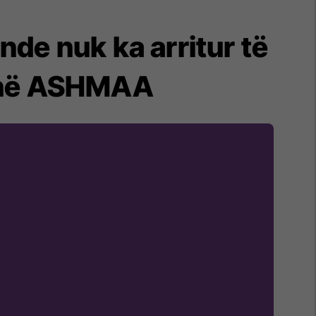
de nuk ka arritur të
r në ASHMAA