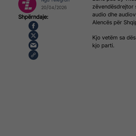
Nga
Telegrafi
zëvendësdrejtor 
20/04/2026
audio dhe audiov
Alencës për Shqip
Kjo vetëm sa dës
kjo parti.