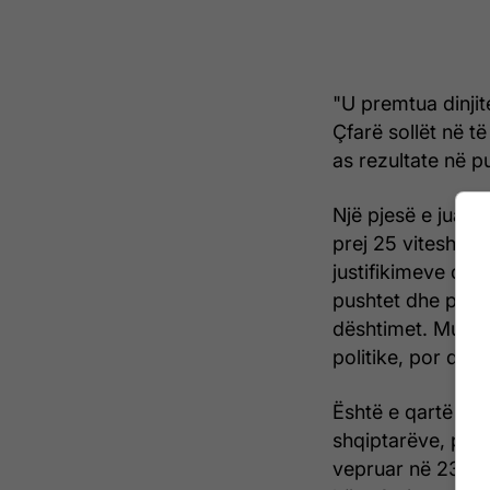
"U premtua dinji
Çfarë sollët në t
as rezultate në p
Një pjesë e juaj, 
prej 25 vitesh. 
justifikimeve dhe
pushtet dhe pastaj
dështimet. Mund 
politike, por dës
Është e qartë se 
shqiptarëve, por 
vepruar në 23 vit