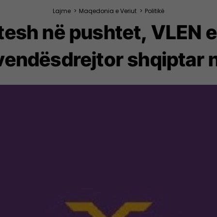
Lajme
>
Maqedonia e Veriut
>
Politikë
tesh në pushtet, VLEN en
ëvendësdrejtor shqipta