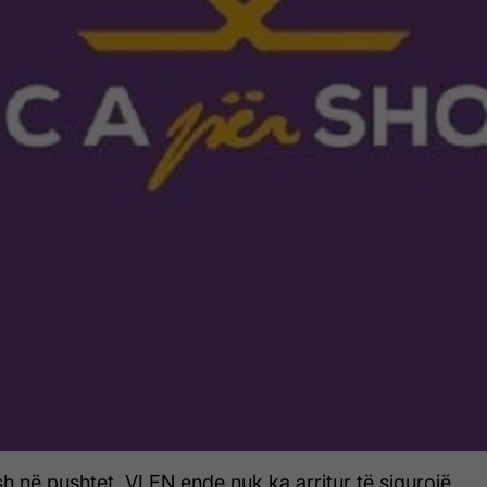
h në pushtet, VLEN ende nuk ka arritur të sigurojë