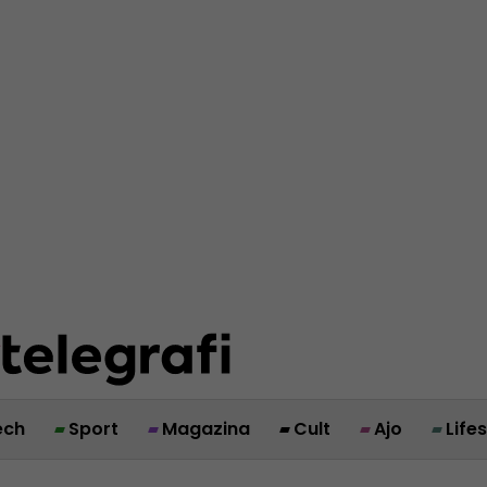
ech
Sport
Magazina
Cult
Ajo
Life