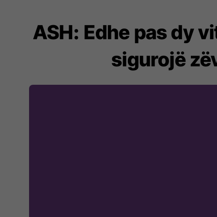
ASH: Edhe pas dy vi
sigurojë z