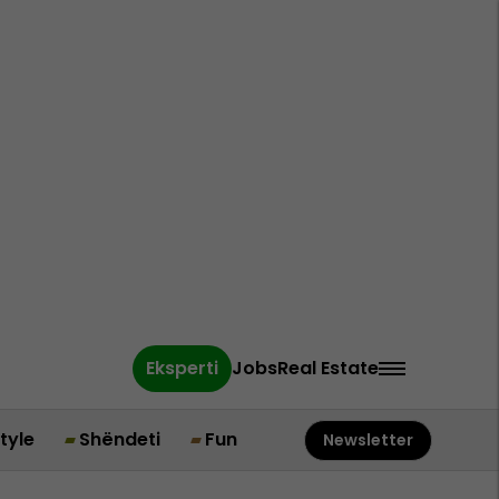
Eksperti
Jobs
Real Estate
style
Shëndeti
Fun
Newsletter