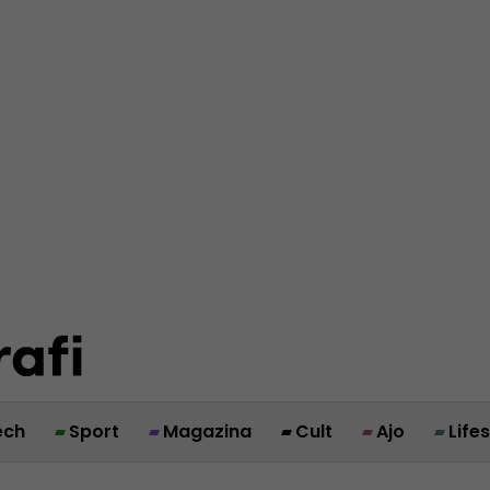
ech
Sport
Magazina
Cult
Ajo
Life