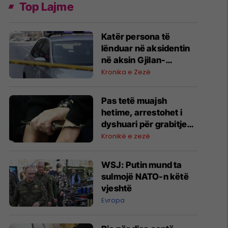
Top Lajme
Katër persona të
lënduar në aksidentin
në aksin Gjilan-
Koretishtë
Kronika e Zezë
Pas tetë muajsh
hetime, arrestohet i
dyshuari për grabitjen
e rëndë në Pejë
Kronikë e zezë
WSJ: Putin mund ta
sulmojë NATO-n këtë
vjeshtë
Evropa