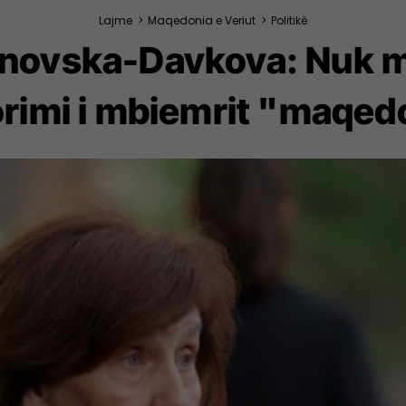
Lajme
>
Maqedonia e Veriut
>
Politikë
janovska-Davkova: Nuk 
rimi i mbiemrit "maqe