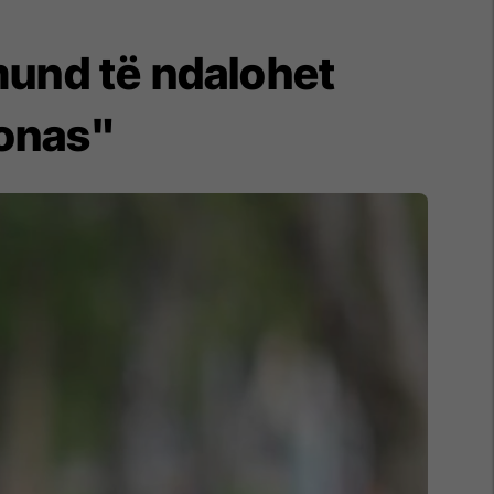
mund të ndalohet
donas"