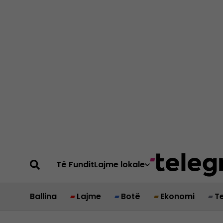
Të Fundit
Lajme lokale
Ballina
Lajme
Botë
Ekonomi
T