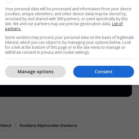
Your personal data will be processed and information from your device
(cookies, unique identifiers, and other device data) may be stored by,
accessed by and shared with 369 partners, or used specifically by this
site. We and our partners may use precise geolocation data.
List of
partners.
Some vendors may process your personal data on the basis of legitimate
interest, which you can object to by managing your options below. Look
for a link at the bottom of this page or in the site menu to manage or
withdraw consent in privacy and cookie settings.
Manage options
Consent