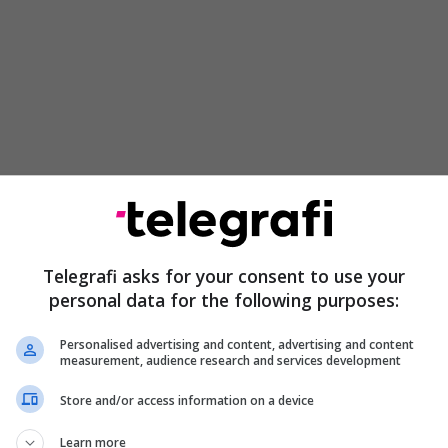
s nuk mund të ndalohet përdorimi i mbiemrit
Telegrafi asks for your consent to use your
fakt, kjo është edhe pjesë e vetë marrëveshjes.
personal data for the following purposes:
anë mbështetur dhe e kanë nënshkruar
et të jenë të parët që tregojnë për respektimin e
Personalised advertising and content, advertising and content
measurement, audience research and services development
ordana Siljanovska Davkova.
Store and/or access information on a device
Learn more