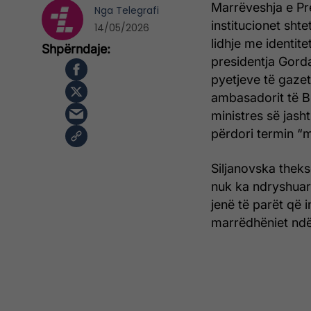
Marrëveshja e Pr
Nga
Telegrafi
institucionet sht
14/05/2026
lidhje me identit
presidentja Gord
pyetjeve të gaze
ambasadorit të Bu
ministres së jash
përdori termin “
Siljanovska theks
nuk ka ndryshuar
jenë të parët që i
marrëdhëniet nd