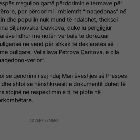
espës rregullon qartë përdorimin e termave për
etërore, por përdorimi i mbiemrit “maqedonas” në
etin dhe popullin nuk mund të ndalohet, theksoi
ana Siljanovska-Davkova, duke iu përgjigjur
tarëve lidhur me notën verbale të dorëzuar
llgarisë në vend për shkak të deklaratës së
tme bullgare, Velisllava Petrova Çamova, e cila
maqedono-verior”.
oi se qëndrimi i saj ndaj Marrëveshjes së Prespës
 dhe shtoi se nënshkruesit e dokumentit duhet të
nsistojnë në respektimin e tij të plotë në
ërkombëtare.