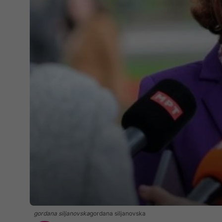
gordana siljanovska
gordana siljanovska