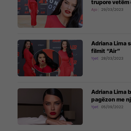
trupore vetëm 
Ajo
29/03/2023
Adriana Lima s
filmit “Air”
Yjet
28/03/2023
Adriana Lima bë
pagëzon me nj
Yjet
05/09/2022