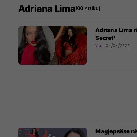
Adriana Lima
100 Artikuj
Adriana Lima r
Secret’
Yjet
04/04/2023
Magjepsëse në 