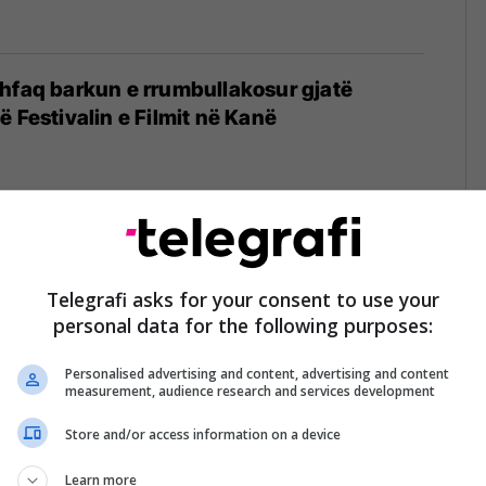
hfaq barkun e rrumbullakosur gjatë
ë Festivalin e Filmit në Kanë
shfaq barkun e rrumbullakosur me fustan
rën e mini-serialit “The Offer”
Telegrafi asks for your consent to use your
personal data for the following purposes:
Personalised advertising and content, advertising and content
measurement, audience research and services development
Store and/or access information on a device
regon barkun e rrumbullakosur në një
je për shfaqjen e Alexander Wang
Learn more