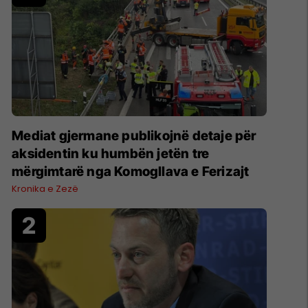
Mediat gjermane publikojnë detaje për
aksidentin ku humbën jetën tre
mërgimtarë nga Komogllava e Ferizajt
Kronika e Zezë