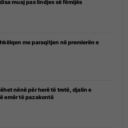
disa muaj pas lindjes së fëmijës
hkëlqen me paraqitjen në premierën e
het nënë për herë të tretë, djalin e
ë emër të pazakontë