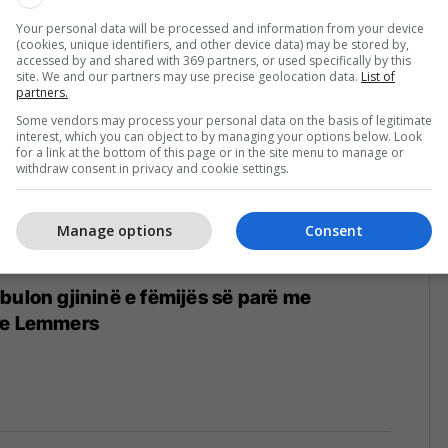
Your personal data will be processed and information from your device
(cookies, unique identifiers, and other device data) may be stored by,
accessed by and shared with 369 partners, or used specifically by this
site. We and our partners may use precise geolocation data.
List of
partners.
Some vendors may process your personal data on the basis of legitimate
interest, which you can object to by managing your options below. Look
for a link at the bottom of this page or in the site menu to manage or
withdraw consent in privacy and cookie settings.
Manage options
Consent
bulon gjininë e fëmijës së parë me
re Lemmers