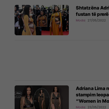
Shtatzëna Adri
fustan të prerë
Moda
27/05/2022
Adriana Lima m
stampim leopar
“Women in Mo
Moda
23/05/2022