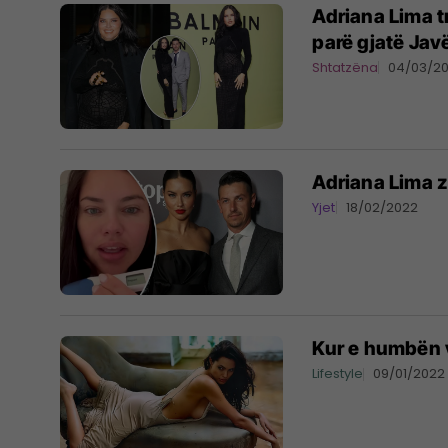
Adriana Lima t
parë gjatë Jav
Shtatzëna
04/03/2
Adriana Lima z
Yjet
18/02/2022
Kur e humbën v
Lifestyle
09/01/2022