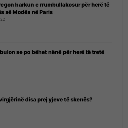
regon barkun e rrumbullakosur për herë të
ës së Modës në Paris
022
bulon se po bëhet nënë për herë të tretë
irgjërinë disa prej yjeve të skenës?