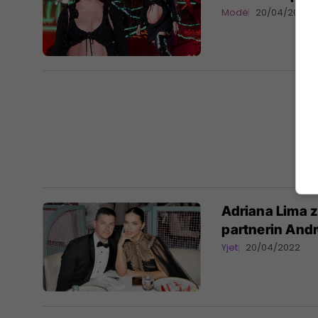
Modë
20/04/2022
Adriana Lima z
partnerin And
Yjet
20/04/2022