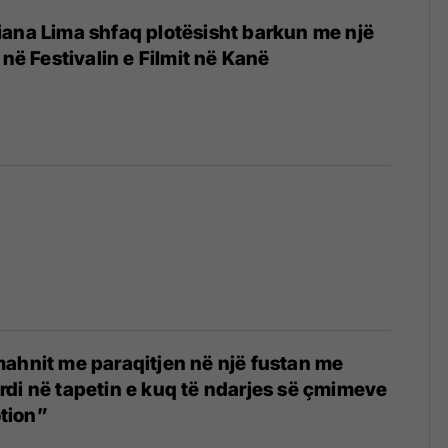
ana Lima shfaq plotësisht barkun me një
 në Festivalin e Filmit në Kanë
ahnit me paraqitjen në një fustan me
di në tapetin e kuq të ndarjes së çmimeve
tion”