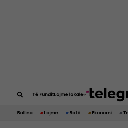
Të Fundit
Lajme lokale
Ballina
Lajme
Botë
Ekonomi
T