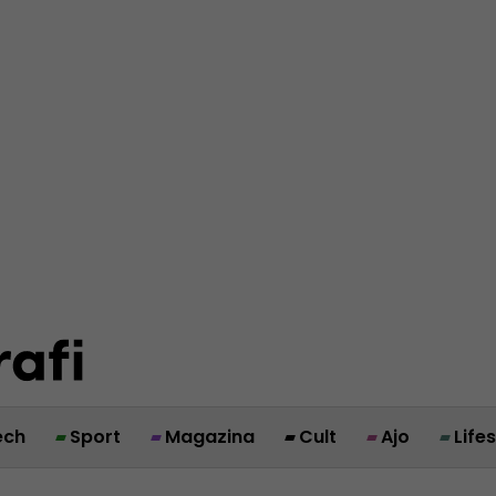
ech
Sport
Magazina
Cult
Ajo
Life