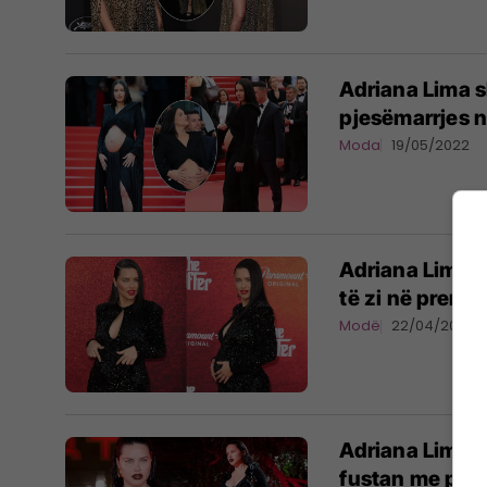
Adriana Lima s
pjesëmarrjes n
Moda
19/05/2022
Adriana Lima 
të zi në premie
Modë
22/04/2022
Adriana Lima t
fustan me prer