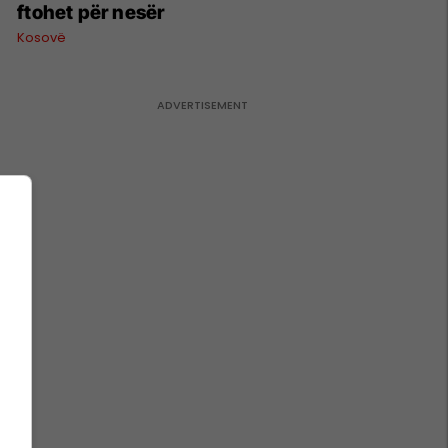
ftohet për nesër
Kosovë