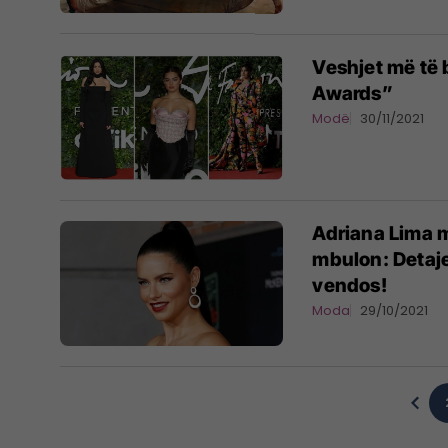
Veshjet më të 
Awards”
Modë
30/11/2021
Adriana Lima 
mbulon: Detaje
vendos!
Moda
29/10/2021