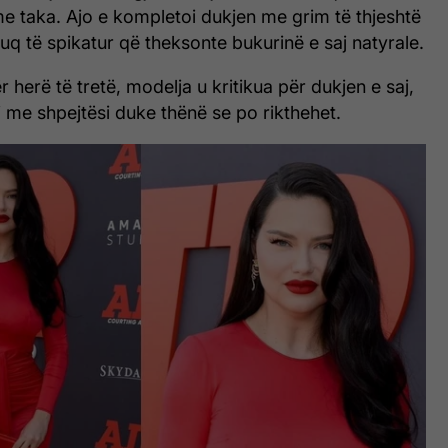
e taka. Ajo e kompletoi dukjen me grim të thjeshtë
q të spikatur që theksonte bukurinë e saj natyrale.
 herë të tretë, modelja u kritikua për dukjen e saj,
gj me shpejtësi duke thënë se po rikthehet.