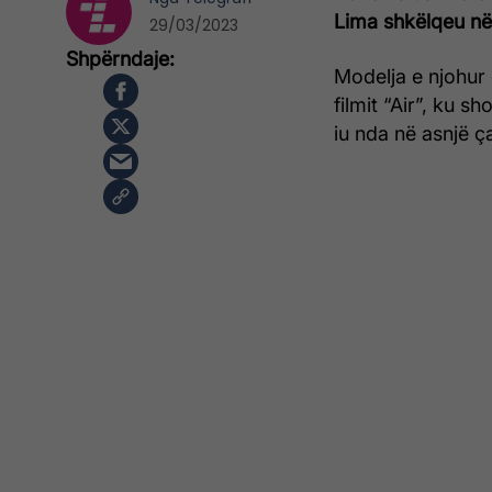
Lima shkëlqeu në 
29/03/2023
Modelja e njohur
filmit “Air”, ku s
iu nda në asnjë ça