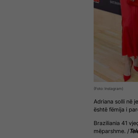
(Foto: Instagram)
Adriana solli në j
është fëmija i pa
Braziliania 41 vj
mëparshme. /
Tel