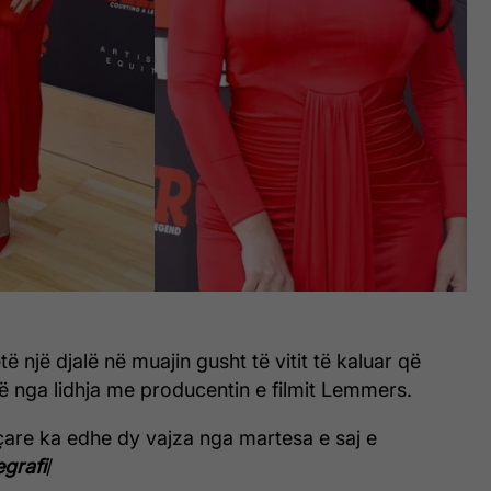
etë një djalë në muajin gusht të vitit të kaluar që
rë nga lidhja me producentin e filmit Lemmers.
eçare ka edhe dy vajza nga martesa e saj e
egrafi
/