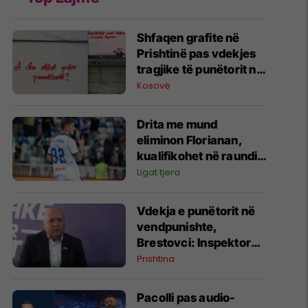
Shfaqen grafite në
Prishtinë pas vdekjes
tragjike të punëtorit në
vendpunishte
Kosovë
Drita me mund
eliminon Florianan,
kualifikohet në raundin
tjetër
Ligat tjera
Vdekja e punëtorit në
vendpunishte,
Brestovci: Inspektorati
i Kryeqytetit nuk është
Prishtina
përgjegjës për
kontrollin teknik të
Pacolli pas audio-
vinçit