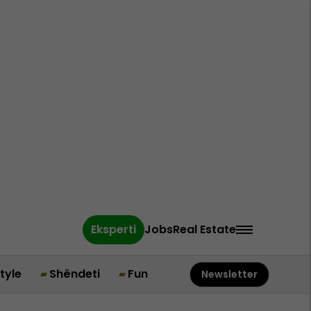
Eksperti
Jobs
Real Estate
style
Shëndeti
Fun
Newsletter