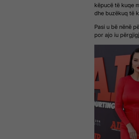
këpucë të kuqe m
dhe buzëkuq të ku
Pasi u bë nënë për
por ajo iu përgji