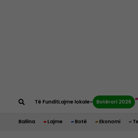
Të Fundit
Lajme lokale
Botërori 2026
Ballina
Lajme
Botë
Ekonomi
T