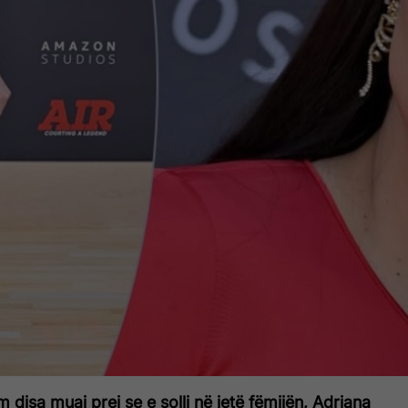
 disa muaj prej se e solli në jetë fëmijën, Adriana