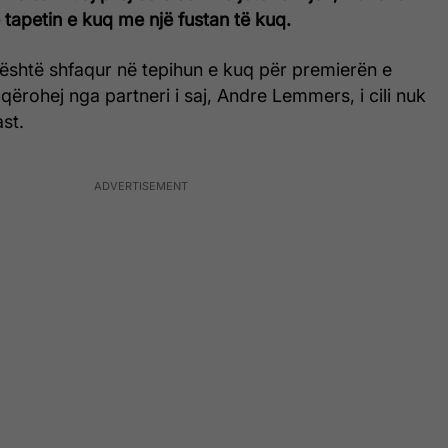
tapetin e kuq me një fustan të kuq.
 është shfaqur në tepihun e kuq për premierën e
hoqërohej nga partneri i saj, Andre Lemmers, i cili nuk
st.