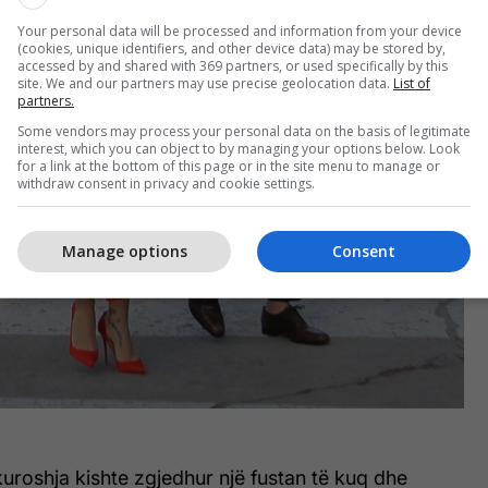
Your personal data will be processed and information from your device
(cookies, unique identifiers, and other device data) may be stored by,
accessed by and shared with 369 partners, or used specifically by this
site. We and our partners may use precise geolocation data.
List of
partners.
Some vendors may process your personal data on the basis of legitimate
interest, which you can object to by managing your options below. Look
for a link at the bottom of this page or in the site menu to manage or
withdraw consent in privacy and cookie settings.
Manage options
Consent
kuroshja kishte zgjedhur një fustan të kuq dhe