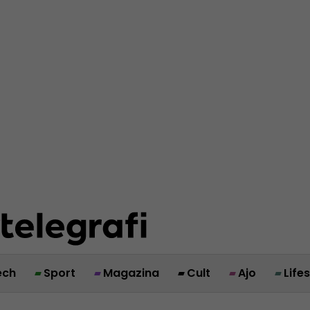
ech
Sport
Magazina
Cult
Ajo
Life