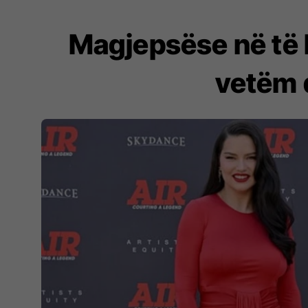
Magjepsëse në të 
vetëm d