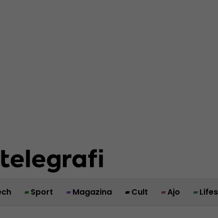
ech
Sport
Magazina
Cult
Ajo
Life