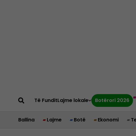
Të Fundit
Lajme lokale
Botërori 2026
Ballina
Lajme
Botë
Ekonomi
T