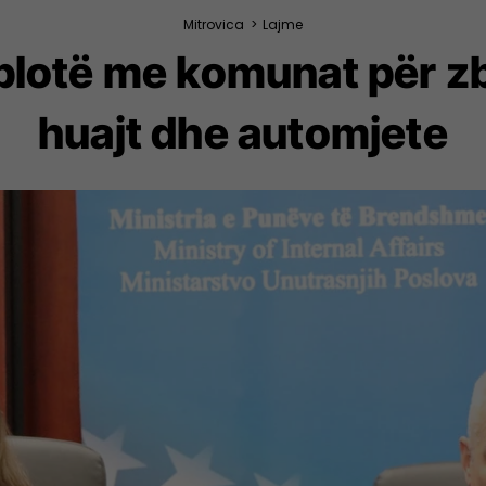
Mitrovica
>
Lajme
plotë me komunat për zba
huajt dhe automjete