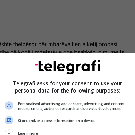
 është thelbësor për mbarëvajtjen e këtij procesi.
ë dhe në kohë i qytetarëve dhe bashkëpunimi me ta
e për arritjen e rezultateve të synuara", tha Sveçla.
Telegrafi asks for your consent to use your
personal data for the following purposes:
Personalised advertising and content, advertising and content
measurement, audience research and services development
Store and/or access information on a device
Learn more