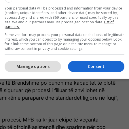
Your personal data will be processed and information from your device
(cookies, unique identifiers, and other device data) may be stored by,
accessed by and shared with 369 partners, or used specifically by this
site. We and our partners may use precise geolocation data.
List of
partners.
Some vendors may process your personal data on the basis of legitimate
interest, which you can object to by managing your options below. Look
for a link at the bottom of this page or in the site menu to manage or
withdraw consent in privacy and cookie settings.
 gjithashtu përkushtimin e MPB-së për zbatimin
Manage options
Consent
ëve të Brendshme po punon me kapacitet të plotë
ë siguruar që procesi i filluar të zhvillohet në
mikën e paraparë dhe standardet ligjore në fuqi",
j procesi, MPB ka krijuar ekipe të veçanta
do të ofrojnë asistencë dhe sqarime për çdo