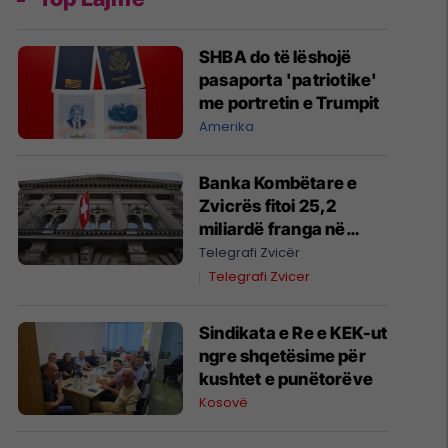
SHBA do të lëshojë
pasaporta 'patriotike'
me portretin e Trumpit
Amerika
Banka Kombëtare e
Zvicrës fitoi 25,2
miliardë franga në
gjashtëmujorin e parë
Telegrafi Zvicër
të vitit 2026
Telegrafi Zvicer
Sindikata e Re e KEK-ut
ngre shqetësime për
kushtet e punëtorëve
Kosovë