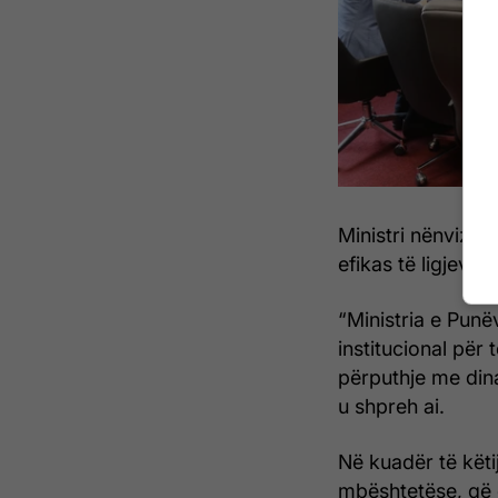
Ministri nënvizoi
efikas të ligjeve.
“Ministria e Pun
institucional për t
përputhje me dina
u shpreh ai.
Në kuadër të këti
mbështetëse, që 