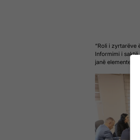
“Roli i zyrtarëve
Informimi i sakt
janë elemente kyç