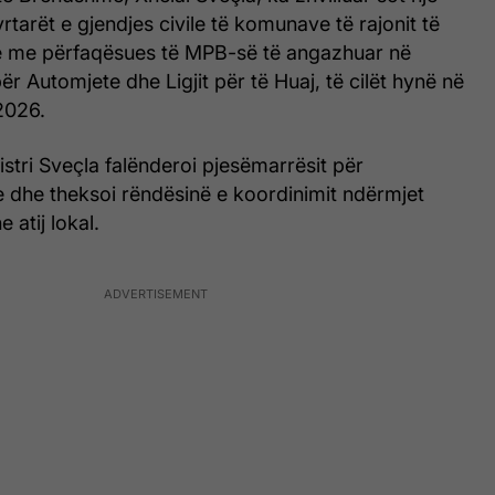
tarët e gjendjes civile të komunave të rajonit të
he me përfaqësues të MPB-së të angazhuar në
për Automjete dhe Ligjit për të Huaj, të cilët hynë në
2026.
nistri Sveçla falënderoi pjesëmarrësit për
e dhe theksoi rëndësinë e koordinimit ndërmjet
 atij lokal.