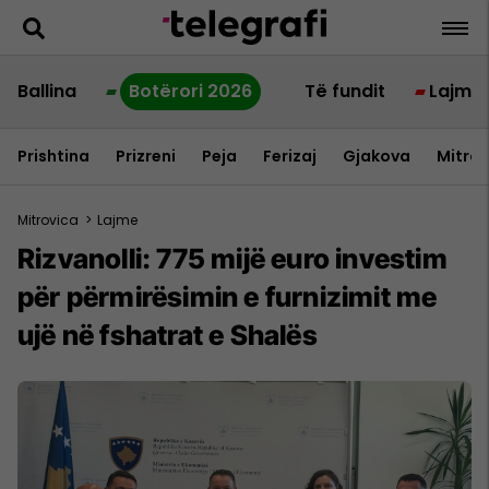
Ballina
Botërori 2026
Të fundit
Lajme
Prishtina
Prizreni
Peja
Ferizaj
Gjakova
Mitrov
Mitrovica
>
Lajme
Rizvanolli: 775 mijë euro investim
për përmirësimin e furnizimit me
ujë në fshatrat e Shalës