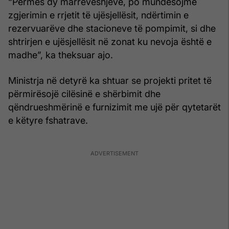
“Përmes dy marrëveshjeve, po mundësojmë
zgjerimin e rrjetit të ujësjellësit, ndërtimin e
rezervuarëve dhe stacioneve të pompimit, si dhe
shtrirjen e ujësjellësit në zonat ku nevoja është e
madhe”, ka theksuar ajo.
Ministrja në detyrë ka shtuar se projekti pritet të
përmirësojë cilësinë e shërbimit dhe
qëndrueshmërinë e furnizimit me ujë për qytetarët
e këtyre fshatrave.