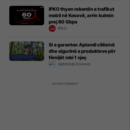
IPKO thyen rekordin e trafikut
mobil në Kosovë, arrin kulmin
prej 60 Gbps
IPKO
Si e garanton Aptamil cilësinë
dhe sigurinë e produkteve për
fëmijët mbi 1 vjeç
Aptaclub Kosova