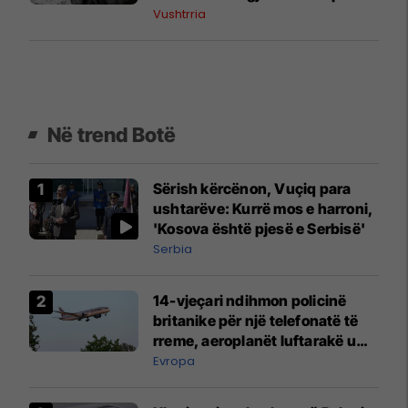
humbën jetën tre kosovarë
Vushtrria
Në trend Botë
Sërish kërcënon, Vuçiq para
ushtarëve: Kurrë mos e harroni,
'Kosova është pjesë e Serbisë'
Serbia
14-vjeçari ndihmon policinë
britanike për një telefonatë të
rreme, aeroplanët luftarakë u
ngritën në ajër për të
Evropa
interceptuar fluturaken e Qatar
Airways që po shkonte drejt