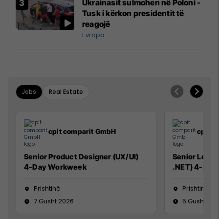
Ukrainasit sulmohen në Poloni -
Mançesterit
Tusk i kërkon presidentit të
reagojë
Evropa
Jobs
Real Estate
cpit comparit GmbH
cpit 
Senior Product Designer (UX/UI)
Senior Lead 
4-Day Workweek
.NET) 4-Day
Prishtinë
Prishtinë
7 Gusht 2026
5 Gusht 20