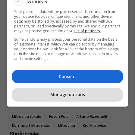
Learn more
Your personal data will be processed and information from
your device (cookies, unique identifiers, and other device
data) may be stored by, accessed by and shared with 369
partners, or used specifically by this site. We and our partners
may use precise geolocation data.
List of partners.
Some vendors may process your personal data on the basis
of legitimate interest, which you can object to by managing
your options below. Look for a link at the bottom of this page
or in the site menu to manage or withdraw consent in privacy
and cookie settings.
Consent
Manage options
Mitrovica Lokale
Faton Peci
Artane Rizvanolli
Komuna E Mitrovicës
Mitrovica
Kru Mitrovica