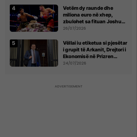
Vetëm dy raunde dhe
miliona euro në xhep,
zbulohet sa fituan Joshua
e Prenga
26/07/2026
Vëllai iu etiketua si pjesëtar
i grupit të Arkanit, Drejtori i
Ekonomisë në Prizren
mohon pretendimet
24/07/2026