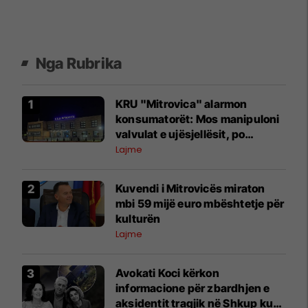
Nga Rubrika
KRU "Mitrovica" alarmon
konsumatorët: Mos manipuloni
valvulat e ujësjellësit, po
dëmtohet furnizimi me ujë
Lajme
Kuvendi i Mitrovicës miraton
mbi 59 mijë euro mbështetje për
kulturën
Lajme
Avokati Koci kërkon
informacione për zbardhjen e
aksidentit tragjik në Shkup ku