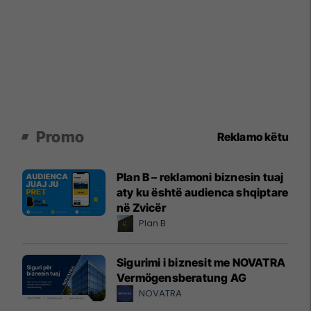
Promo
Reklamo këtu
Plan B – reklamoni biznesin tuaj
aty ku është audienca shqiptare
në Zvicër
Plan B
Sigurimi i biznesit me NOVATRA
Vermögensberatung AG
NOVATRA