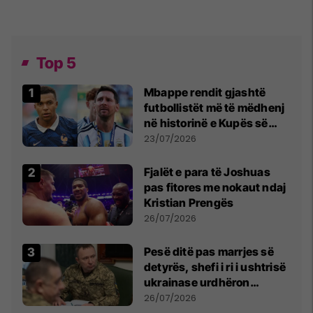
Top 5
Mbappe rendit gjashtë
futbollistët më të mëdhenj
në historinë e Kupës së
Botës, Messi mbetet i dyti
23/07/2026
Fjalët e para të Joshuas
pas fitores me nokaut ndaj
Kristian Prengës
26/07/2026
Pesë ditë pas marrjes së
detyrës, shefi i ri i ushtrisë
ukrainase urdhëron
kontroll të madh
26/07/2026