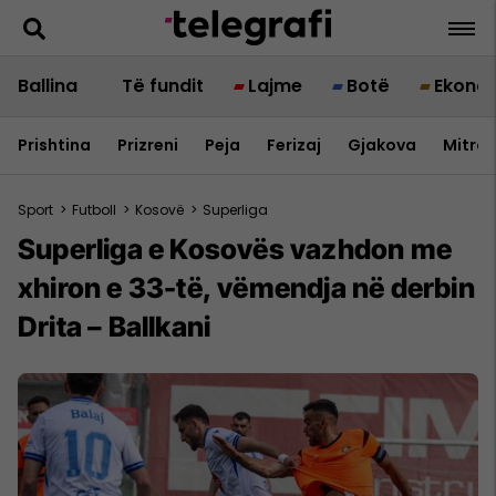
Ballina
Të fundit
Lajme
Botë
Ekono
Prishtina
Prizreni
Peja
Ferizaj
Gjakova
Mitrov
Sport
>
Futboll
>
Kosovë
>
Superliga
Superliga e Kosovës vazhdon me
xhiron e 33-të, vëmendja në derbin
Drita – Ballkani