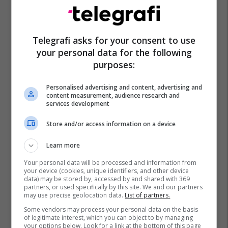
Kf Drita
Kf Ballkani
Kf Gjilani
Kf Drenica
Telegrafi asks for your consent to use
Superliga E Kosovës
your personal data for the following
purposes:
Personalised advertising and content, advertising and
content measurement, audience research and
services development
Store and/or access information on a device
Learn more
Your personal data will be processed and information from
your device (cookies, unique identifiers, and other device
data) may be stored by, accessed by and shared with 369
partners, or used specifically by this site. We and our partners
may use precise geolocation data.
List of partners.
Some vendors may process your personal data on the basis
of legitimate interest, which you can object to by managing
your options below. Look for a link at the bottom of this page