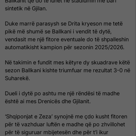
Ballkanit që do të luhet në stadiumin me bari
sintetik në Gjilan.
Duke marrë parasysh se Drita kryeson me tetë
pikë më shumë se Ballkani i vendit të dytë,
vendasit me një fitore eventuale do të shpalleshin
automatikisht kampion për sezonin 2025/2026.
Në takimin e fundit mes këtyre dy skuadrave këtë
sezon Ballkani kishte triumfuar me rezultat 3-0 në
Suharekë.
Dueli i dytë po ashtu me një rëndësi të madhe
është ai mes Drenicës dhe Gjilanit.
‘Shqiponjat e Zeza’ synojnë me çdo kusht fitoren
për të vazhduar luftën e madhe që po zhvillohet
për të siguruar mbijetesën dhe për t’i ikur