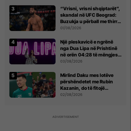
“Vrisni, vrisni shqiptarët”,
skandal në UFC Beograd:
Buzukja u përball me thirrje
anti-shqiptare nga
01/08/2026
tribunat
Një pleskavicë e ngrënë
nga Dua Lipa në Prishtinë
në orën 04:28 të mëngjesit
- dhe bota digjitale serbe
03/08/2026
shpall gjendjen e luftës
Mirlind Daku mes lotëve
përshëndetet me Rubin
Kazanin, do të fitojë
miliona te Spartak Moska
02/08/2026