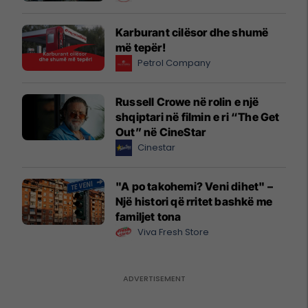
Karburant cilësor dhe shumë
më tepër!
Petrol Company
Russell Crowe në rolin e një
shqiptari në filmin e ri “The Get
Out” në CineStar
Cinestar
"A po takohemi? Veni dihet" –
Një histori që rritet bashkë me
familjet tona
Viva Fresh Store