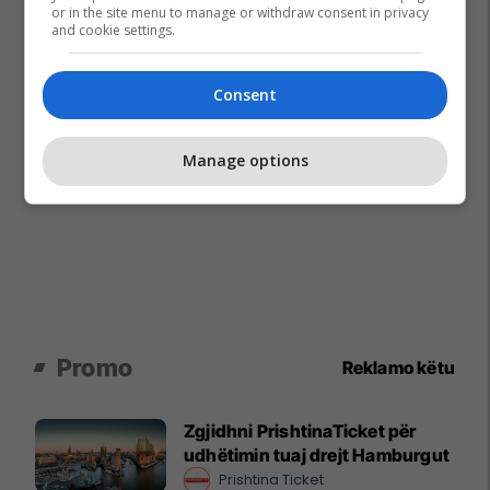
or in the site menu to manage or withdraw consent in privacy
and cookie settings.
Consent
Manage options
Promo
Reklamo këtu
Zgjidhni PrishtinaTicket për
udhëtimin tuaj drejt Hamburgut
Prishtina Ticket