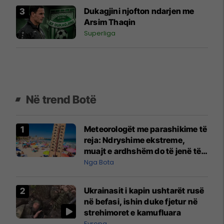
Dukagjini njofton ndarjen me
Arsim Thaqin
Superliga
Në trend Botë
Meteorologët me parashikime të
reja: Ndryshime ekstreme,
muajt e ardhshëm do të jenë të
pazakontë
Nga Bota
Ukrainasit i kapin ushtarët rusë
në befasi, ishin duke fjetur në
strehimoret e kamufluara
Evropa