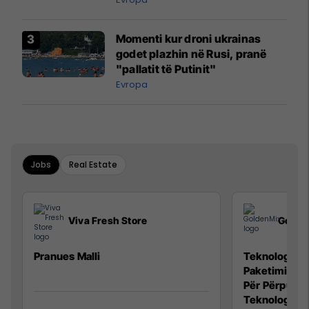
Momenti kur droni ukrainas
godet plazhin në Rusi, pranë
"pallatit të Putinit"
Evropa
Jobs
Real Estate
Viva Fresh Store
Golde
Pranues Malli
Teknolog/e p
Paketimin e 
Për Përpunim
Teknolog/e 