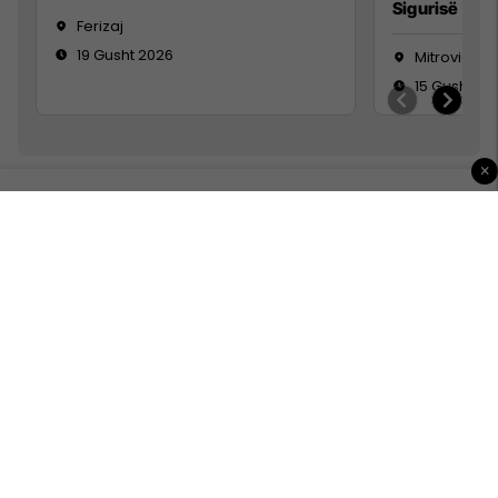
Sigurisë së 
Ferizaj
19 Gusht 2026
Mitrovicë
15 Gusht 20
×