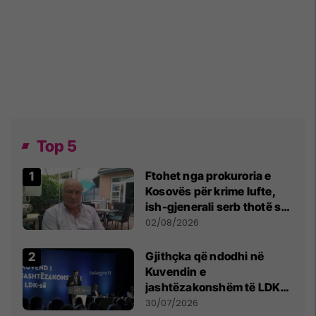
Top 5
Ftohet nga prokuroria e
Kosovës për krime lufte,
ish-gjenerali serb thotë se
dikush e tradhtoi në
02/08/2026
Beograd
Gjithçka që ndodhi në
Kuvendin e
jashtëzakonshëm të LDK-
së
30/07/2026