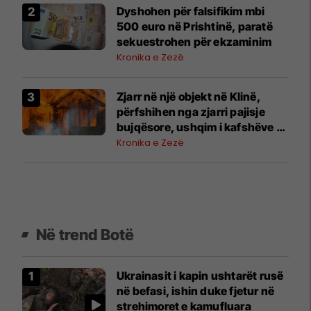
Dyshohen për falsifikim mbi
500 euro në Prishtinë, paratë
sekuestrohen për ekzaminim
Kronika e Zezë
Zjarr në një objekt në Klinë,
përfshihen nga zjarri pajisje
bujqësore, ushqim i kafshëve –
Policia jep detaje
Kronika e Zezë
Në trend Botë
Ukrainasit i kapin ushtarët rusë
në befasi, ishin duke fjetur në
strehimoret e kamufluara