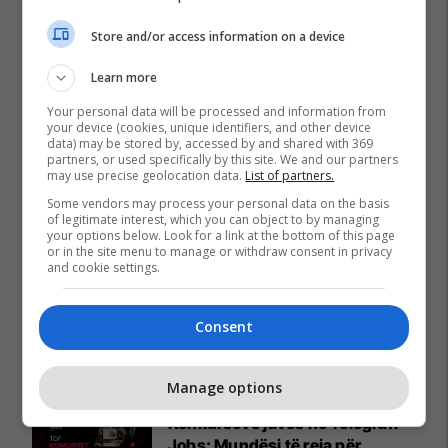
Store and/or access information on a device
Learn more
Your personal data will be processed and information from
your device (cookies, unique identifiers, and other device
data) may be stored by, accessed by and shared with 369
partners, or used specifically by this site. We and our partners
may use precise geolocation data.
List of partners.
Some vendors may process your personal data on the basis
of legitimate interest, which you can object to by managing
your options below. Look for a link at the bottom of this page
or in the site menu to manage or withdraw consent in privacy
and cookie settings.
Consent
Promo
Reklamo këtu
Manage options
Konkurset e javës në Telegrafi
Jobs: Mundësi të reja për