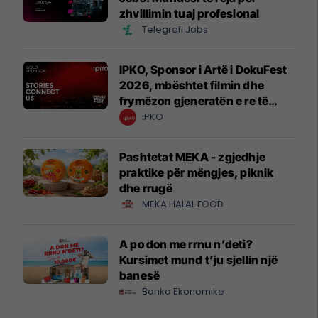
zhvillimin tuaj profesional
Telegrafi Jobs
IPKO, Sponsor i Artë i DokuFest
2026, mbështet filmin dhe
frymëzon gjeneratën e re të
krijuesve
IPKO
Pashtetat MEKA - zgjedhje
praktike për mëngjes, piknik
dhe rrugë
MEKA HALAL FOOD
A po don me rrnu n’deti?
Kursimet mund t’ju sjellin një
banesë
Banka Ekonomike