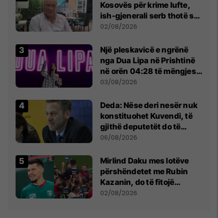
Kosovës për krime lufte,
ish-gjenerali serb thotë se
dikush e tradhtoi në
02/08/2026
Beograd
Një pleskavicë e ngrënë
nga Dua Lipa në Prishtinë
në orën 04:28 të mëngjesit
- dhe bota digjitale serbe
03/08/2026
shpall gjendjen e luftës
Deda: Nëse deri nesër nuk
konstituohet Kuvendi, të
gjithë deputetët do të
bëjnë shkelje të rëndë
06/08/2026
kushtetuese
Mirlind Daku mes lotëve
përshëndetet me Rubin
Kazanin, do të fitojë
miliona te Spartak Moska
02/08/2026