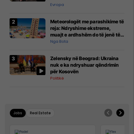
Evropa
Meteorologët me parashikime të
reja: Ndryshime ekstreme,
muajt e ardhshëm do të jenë të
pazakontë
Nga Bota
Zelensky në Beograd: Ukraina
nuk e ka ndryshuar qëndrimin
për Kosovën
Politikë
Jobs
Real Estate