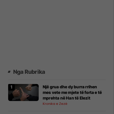
Nga Rubrika
Një grua dhe dy burra rrihen
mes vete me mjete të forta e të
mprehta në Han të Elezit
Kronika e Zezë