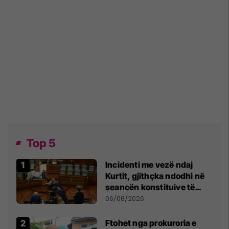
Top 5
Incidenti me vezë ndaj
Kurtit, gjithçka ndodhi në
seancën konstituive të
Kuvendit
06/08/2026
Ftohet nga prokuroria e