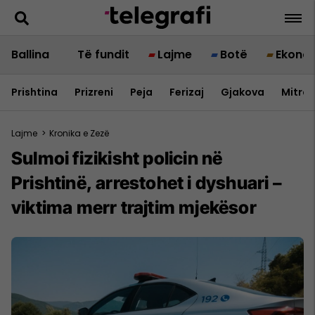
Ballina
Të fundit
Lajme
Botë
Ekono
Prishtina
Prizreni
Peja
Ferizaj
Gjakova
Mitrov
Lajme
>
Kronika e Zezë
Sulmoi fizikisht policin në
Prishtinë, arrestohet i dyshuari –
viktima merr trajtim mjekësor