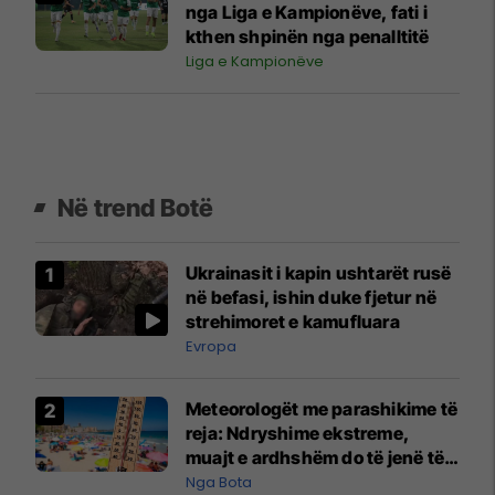
nga Liga e Kampionëve, fati i
kthen shpinën nga penalltitë
Liga e Kampionëve
Në trend Botë
Ukrainasit i kapin ushtarët rusë
në befasi, ishin duke fjetur në
strehimoret e kamufluara
Evropa
Meteorologët me parashikime të
reja: Ndryshime ekstreme,
muajt e ardhshëm do të jenë të
pazakontë
Nga Bota