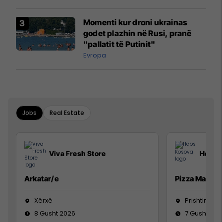
Momenti kur droni ukrainas
godet plazhin në Rusi, pranë
"pallatit të Putinit"
Evropa
Jobs
Real Estate
Viva Fresh Store
Hebs 
Arkatar/e
Pizza Man
Xërxë
Prishtinë
8 Gusht 2026
7 Gusht 20