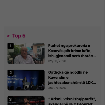
Top 5
Ftohet nga prokuroria e
Kosovës për krime lufte,
ish-gjenerali serb thotë se
dikush e tradhtoi në
02/08/2026
Beograd
Gjithçka që ndodhi në
Kuvendin e
jashtëzakonshëm të LDK-
së
30/07/2026
“Vrisni, vrisni shqiptarët”,
skandal në UFC Beograd: