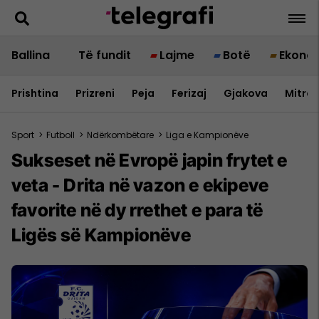
Ballina
Të fundit
Lajme
Botë
Ekono
Prishtina
Prizreni
Peja
Ferizaj
Gjakova
Mitrov
Sport
>
Futboll
>
Ndërkombëtare
>
Liga e Kampionëve
Sukseset në Evropë japin frytet e
veta - Drita në vazon e ekipeve
favorite në dy rrethet e para të
Ligës së Kampionëve