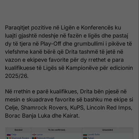
Paraqitjet pozitive në Ligën e Konferencës ku
luajti gjashtë ndeshje në fazën e ligës dhe pastaj
dy të tjera në Play-Off dhe grumbullimi i pikëve të
vlefshme kanë bërë që Drita tashmë të jetë në
vazon e ekipeve favorite për dy rrethet e para
kualifikuese të Ligës së Kampionëve për edicionin
2025/26.
Në rrethin e parë kualifikues, Drita bën pjesë në
mesin e skuadrave favorite së bashku me ekipe si
Celje, Shamrock Rovers, KuPS, Lincoln Red Imps,
Borac Banja Luka dhe Kairat.