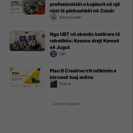
profesionistët e kujdesit në një
rrjet të përbashkët në Zvicër
Alba Health
Nga UBT në skenën botërore të
robotikës: Kosova drejt Koresë
së Jugut
UBT
Plan B Creative rrit ndikimin e
biznesit tuaj online
Plan B