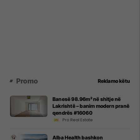
Promo
Reklamo këtu
Banesë 98.96m² në shitje në
Lakrishtë – banim modern pranë
qendrës #16060
Pro Real Estate
Alba Health bashkon