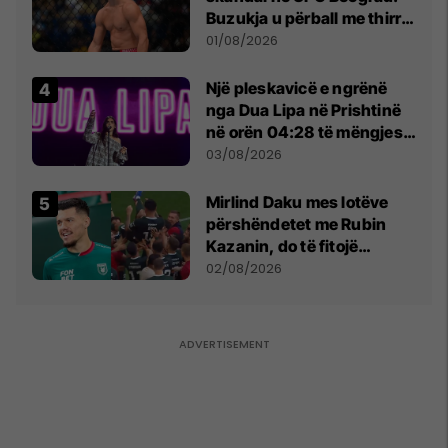
Buzukja u përball me thirrje
anti-shqiptare nga
01/08/2026
tribunat
Një pleskavicë e ngrënë
nga Dua Lipa në Prishtinë
në orën 04:28 të mëngjesit
- dhe bota digjitale serbe
03/08/2026
shpall gjendjen e luftës
Mirlind Daku mes lotëve
përshëndetet me Rubin
Kazanin, do të fitojë
miliona te Spartak Moska
02/08/2026