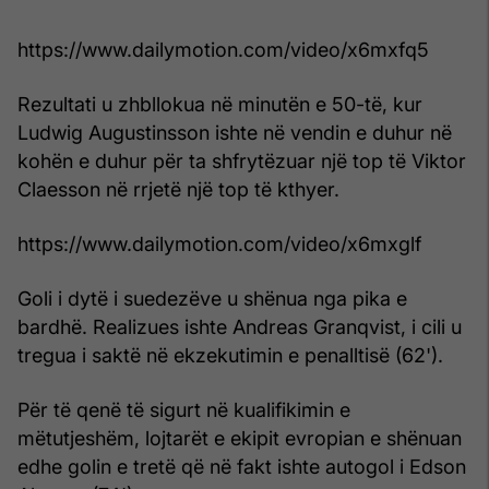
https://www.dailymotion.com/video/x6mxfq5
Rezultati u zhbllokua në minutën e 50-të, kur
Ludwig Augustinsson ishte në vendin e duhur në
kohën e duhur për ta shfrytëzuar një top të Viktor
Claesson në rrjetë një top të kthyer.
https://www.dailymotion.com/video/x6mxglf
Goli i dytë i suedezëve u shënua nga pika e
bardhë. Realizues ishte Andreas Granqvist, i cili u
tregua i saktë në ekzekutimin e penalltisë (62').
Për të qenë të sigurt në kualifikimin e
mëtutjeshëm, lojtarët e ekipit evropian e shënuan
edhe golin e tretë që në fakt ishte autogol i Edson