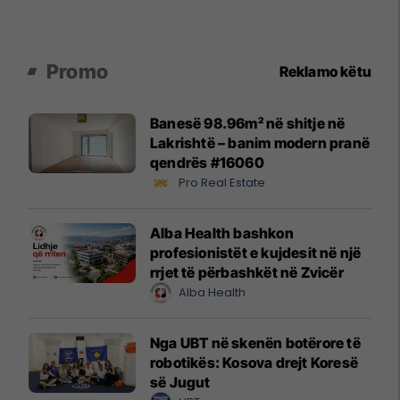
Promo
Reklamo këtu
Banesë 98.96m² në shitje në
Lakrishtë – banim modern pranë
qendrës #16060
Pro Real Estate
Alba Health bashkon
profesionistët e kujdesit në një
rrjet të përbashkët në Zvicër
Alba Health
Nga UBT në skenën botërore të
robotikës: Kosova drejt Koresë
së Jugut