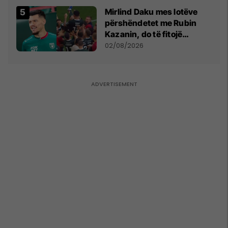
Mirlind Daku mes lotëve
përshëndetet me Rubin
Kazanin, do të fitojë
miliona te Spartak Moska
02/08/2026