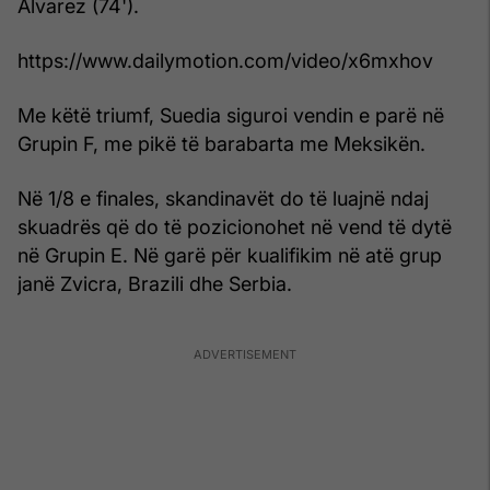
Alvarez (74').
https://www.dailymotion.com/video/x6mxhov
Me këtë triumf, Suedia siguroi vendin e parë në
Grupin F, me pikë të barabarta me Meksikën.
Në 1/8 e finales, skandinavët do të luajnë ndaj
skuadrës që do të pozicionohet në vend të dytë
në Grupin E. Në garë për kualifikim në atë grup
janë Zvicra, Brazili dhe Serbia.