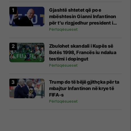
Gjashtë shtetet që po e
mbështesin Gianni Infantinon
për t’u rizgjedhur president i
FIFA-s
Përfaqësueset
Zbulohet skandali i Kupës së
Botës 1998, Francës iu ndalua
testimi i dopingut
Përfaqësueset
Trump do të bëjë gjithçka për ta
mbajtur Infantinon në krye të
FIFA-s
Përfaqësueset