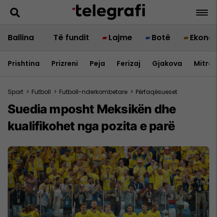
Ballina
Të fundit
Lajme
Botë
Ekono
Prishtina
Prizreni
Peja
Ferizaj
Gjakova
Mitrov
Sport
>
Futboll
>
Futboll-nderkombetare
>
Përfaqësueset
Suedia mposht Meksikën dhe
kualifikohet nga pozita e parë