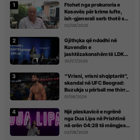
Ftohet nga prokuroria e
Kosovës për krime lufte,
ish-gjenerali serb thotë se
dikush e tradhtoi në
02/08/2026
Beograd
Gjithçka që ndodhi në
Kuvendin e
jashtëzakonshëm të LDK-
së
30/07/2026
“Vrisni, vrisni shqiptarët”,
skandal në UFC Beograd:
Buzukja u përball me thirrje
anti-shqiptare nga
01/08/2026
tribunat
Një pleskavicë e ngrënë
nga Dua Lipa në Prishtinë
në orën 04:28 të mëngjesit
- dhe bota digjitale serbe
03/08/2026
shpall gjendjen e luftës