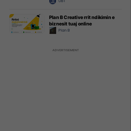
UBT
Plan B Creative rrit ndikimin e
biznesit tuaj online
Plan B