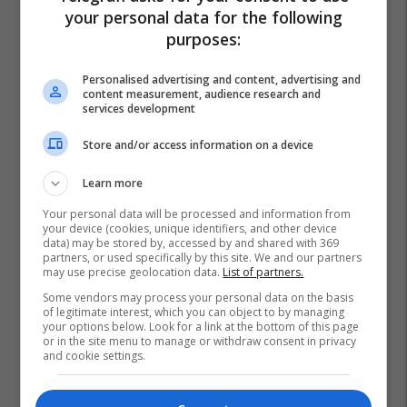
your personal data for the following
purposes:
Personalised advertising and content, advertising and
content measurement, audience research and
services development
Store and/or access information on a device
Learn more
Your personal data will be processed and information from
Përfaqësuesja E Suedisë
Përfaqësuesja E Meksikës
your device (cookies, unique identifiers, and other device
data) may be stored by, accessed by and shared with 369
Ludwig Augustinsson
Andreas Granqvist
Rusia 2018
partners, or used specifically by this site. We and our partners
may use precise geolocation data.
List of partners.
Some vendors may process your personal data on the basis
of legitimate interest, which you can object to by managing
your options below. Look for a link at the bottom of this page
or in the site menu to manage or withdraw consent in privacy
and cookie settings.