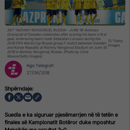
347:"NIZHNIY NOVGOROD, RUSSIA - JUNE 18: Andreas
Granqvist of Sweden celebrates after scoring his team's first
goal, embracing team mate Sebastian Larsson during the
12:"Getty
2018 FIFA World Cup Russia group F match between Sweden
Images
and Korea Republic at Nizhniy Novgorod Stadium on June 18,
2018 in Nizhniy Novgorod, Russia. (Photo by Clive
Mason/Getty Images)
Nga
Telegrafi
27/06/2018
Suedia e ka siguruar pjesëmarrjen në të tetën e
finales së Kampionatit Botëror duke mposhtur
Meksikën me rezultat 3-0.