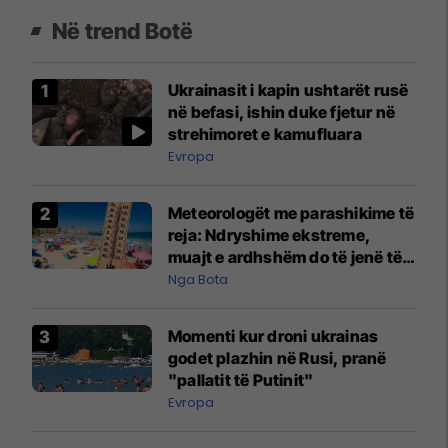
Në trend Botë
Ukrainasit i kapin ushtarët rusë
në befasi, ishin duke fjetur në
strehimoret e kamufluara
Evropa
Meteorologët me parashikime të
reja: Ndryshime ekstreme,
muajt e ardhshëm do të jenë të
pazakontë
Nga Bota
Momenti kur droni ukrainas
godet plazhin në Rusi, pranë
"pallatit të Putinit"
Evropa