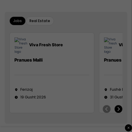
Jobs
Real Estate
Viva Fresh Store
Viva F
Pranues Malli
Pranues mall
Ferizaj
Fushë Koso
19 Gusht 2026
31 Gusht 20
×