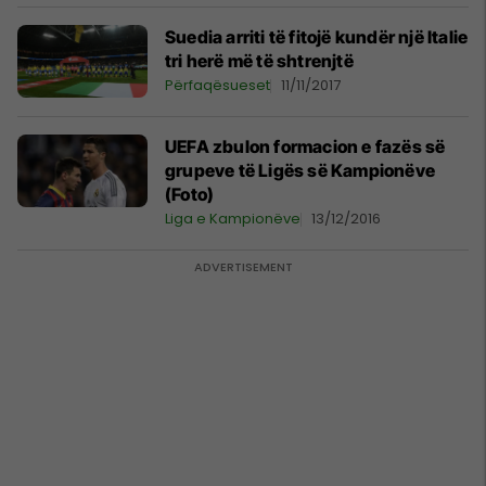
Suedia arriti të fitojë kundër një Italie
tri herë më të shtrenjtë
Përfaqësueset
11/11/2017
UEFA zbulon formacion e fazës së
grupeve të Ligës së Kampionëve
(Foto)
Liga e Kampionëve
13/12/2016