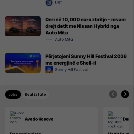
UBT
Deri në 10,000 euro zbritje – nisuni
drejt detit me Nissan Hybrid nga
Auto Mita
Auto Mita
Përjetojeni Sunny Hill Festival 2026
me energjinë e Shell-it
Sunny Hill Festival
Jobs
Real Estate
Avedo Kosovo
Darda