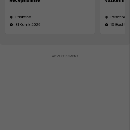
Recepsioniste
Vozitës me 
Prishtinë
Prishtinë
31 Korrik 2026
13 Gusht 2