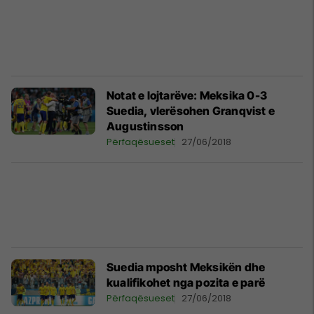
Notat e lojtarëve: Meksika 0-3
Suedia, vlerësohen Granqvist e
Augustinsson
Përfaqësueset
27/06/2018
Suedia mposht Meksikën dhe
kualifikohet nga pozita e parë
Përfaqësueset
27/06/2018