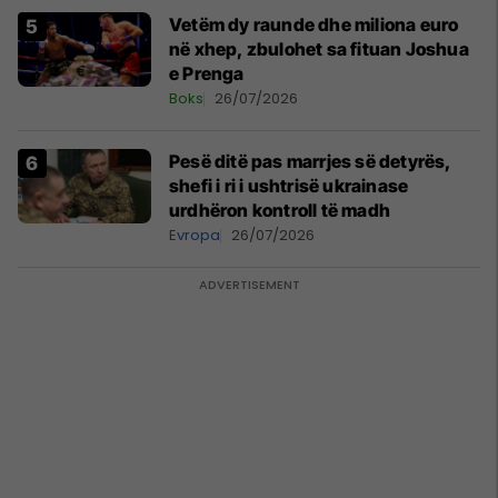
Vetëm dy raunde dhe miliona euro
në xhep, zbulohet sa fituan Joshua
e Prenga
Boks
26/07/2026
Pesë ditë pas marrjes së detyrës,
shefi i ri i ushtrisë ukrainase
urdhëron kontroll të madh
Evropa
26/07/2026