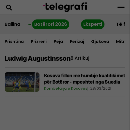
Ballina
Botërori 2026
Eksperti
Të fu
Prishtina
Prizreni
Peja
Ferizaj
Gjakova
Mitrov
Ludwig Augustinsson
8 Artikuj
Kosova fillon me humbje kualifikimet
për Botëror - mposhtet nga Suedia
Kombëtarja e Kosovës
28/03/2021