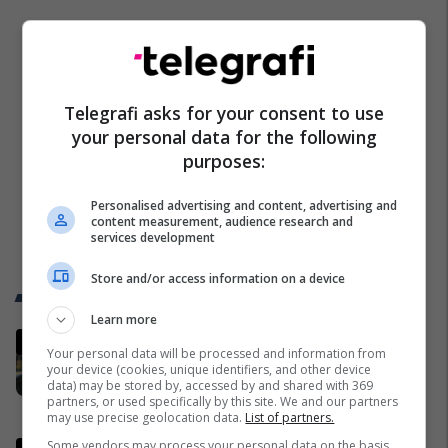
Telegrafi asks for your consent to use
your personal data for the following
purposes:
Personalised advertising and content, advertising and
content measurement, audience research and
services development
Store and/or access information on a device
Trend Telegrafi
Learn more
Bislimi: Në Kongresin Amerikan
Your personal data will be processed and information from
është paraqitur rezoluta që
your device (cookies, unique identifiers, and other device
kundërshton mbajtjen e
data) may be stored by, accessed by and shared with 369
partners, or used specifically by this site. We and our partners
Asamblesë Parlamentare të
Kosovë
may use precise geolocation data.
List of partners.
OSBE-së në Beograd
Some vendors may process your personal data on the basis