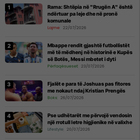
Rama: Shtëpia në "Rrugën A" është
ndërtuar pa leje dhe në pronë
komunale
Lajme
22/07/2026
Mbappe rendit gjashtë futbollistët
më të mëdhenj në historinë e Kupës
së Botës, Messi mbetet i dyti
Përfaqësueset
23/07/2026
Fjalët e para të Joshuas pas fitores
me nokaut ndaj Kristian Prengës
Boks
26/07/2026
Pse udhëtarët me përvojë vendosin
një rrotull letre higjienike në valixhe
Lifestyle
20/07/2026