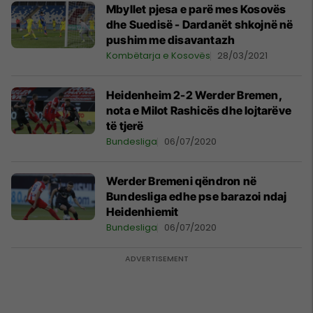
Mbyllet pjesa e parë mes Kosovës
dhe Suedisë - Dardanët shkojnë në
pushim me disavantazh
Kombëtarja e Kosovës
28/03/2021
Heidenheim 2-2 Werder Bremen,
nota e Milot Rashicës dhe lojtarëve
të tjerë
Bundesliga
06/07/2020
Werder Bremeni qëndron në
Bundesliga edhe pse barazoi ndaj
Heidenhiemit
Bundesliga
06/07/2020